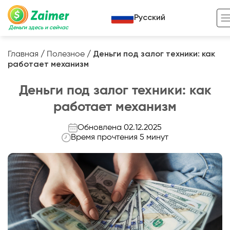
Русский
Деньги здесь и сейчас
Главная
/
Полезное
/
Деньги под залог техники: как
работает механизм
Кредит под залог
Деньги под залог техники: как
Кредит под залог авто
работает механизм
Кредит под залог недвижимости
Жизненный цикл вашего кредита
Обновлена 02.12.2025
Кредит под залог спецтехники
Полезные статьи
Время прочтения 5 минут
Кредит онлайн
Кредитный калькулятор
Кредит для предпринимателей
Кредит для самозанятых