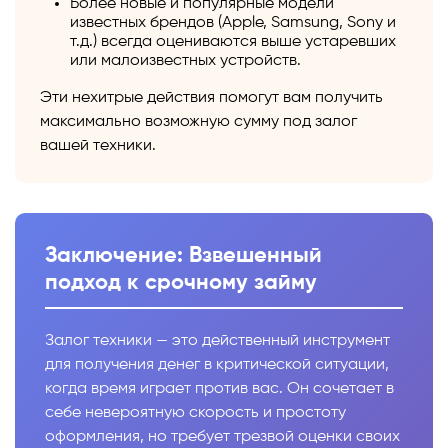
Более новые и популярные модели
известных брендов (Apple, Samsung, Sony и
т.д.) всегда оцениваются выше устаревших
или малоизвестных устройств.
Эти нехитрые действия помогут вам получить
максимально возможную сумму под залог
вашей техники.
Заключение: Взвешенный
подход к срочному займу
Залог техники — это действенный инструмент
для получения денег в критической ситуации,
когда время играет против вас. Он сочетает в
себе невероятную скорость и простоту
оформления, но требует трезвой оценки своих