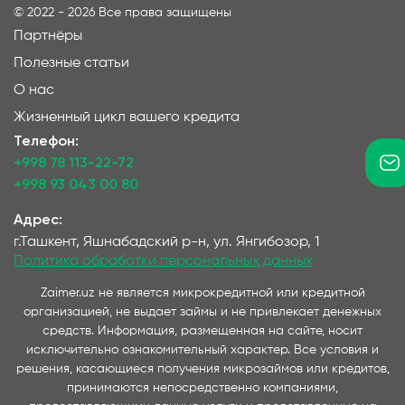
©
2022 - 2026
Все права защищены
микрозайм онлайн в Узбекистане?
рассрочка 
Партнёры
Развитие технологий коснулось не
низкий или
только гаджетов, но и кредитной
делает пок
Полезные статьи
сферы. Потребитель хочет получить
детально р
О нас
нужный товар здесь и сейчас, то же
процесса —
Жизненный цикл вашего кредита
требование касается и микрозаймов.
на рынке д
Телефон:
Оперативная выдача
. В насыщенном
вы могли у
+998 78 113-22-72
графике сложно выкроить время, чтобы
приобрете
+998 93 043 00 80
собрать документы, съездить в банк,
Текущие пр
сидеть в очереди и несколько дней
авторассро
Адрес:
жить в неизвестности, ожидая
авторассро
г.Ташкент, Яшнабадский р-н, ул. Янгибозор, 1
решения. Онлайн-микрозайм в
динамично 
Политика обработки персональных данных
Ташкенте можно оформить за 5 минут,
потребител
Zaimer.uz не является микрокредитной или кредитной
используя удобный гаджет. После
программ.
организацией, не выдает займы и не привлекает денежных
одобрения деньги сразу перечисляют
представл
средств. Информация, размещенная на сайте, носит
на карту, можно совершать покупки.
дилерами и
исключительно ознакомительный характер. Все условия и
Проценты за каждый день
. Наиболее
Участник р
решения, касающиеся получения микрозаймов или кредитов,
удобная функция микрозайма. В банке
Ключевые 
принимаются непосредственно компаниями,