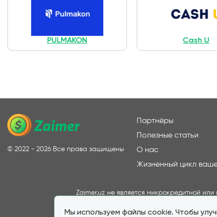
PULMAKON
Cash U
Партнёры
Полезные статьи
©
2022 - 2026
Все права защищены
О нас
Жизненный цикл ваше
Zaimer.uz не является микрокредитной ил
сайте, носит исключительно ознакомит
Мы используем файлы cookie. Чтобы улу
непосредственно компаниями, предоставл