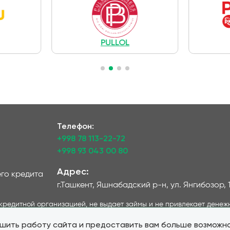
PULLOL
Телефон:
+998 78 113-22-72
+998 93 043 00 80
Адрес:
го кредита
г.Ташкент, Яшнабадский р-н, ул. Янгибозор, 
и кредитной организацией, не выдает займы и не привлекает дене
ельный характер. Все условия и решения, касающиеся получения 
чшить работу сайта и предоставить вам больше возможн
яющими данные услуги и представленные на данном сайте. Важно о