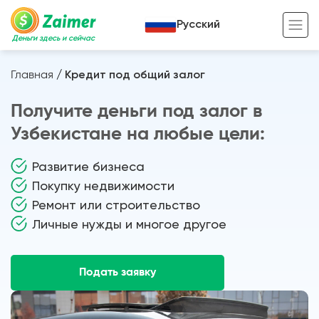
Русский
Деньги здесь и сейчас
Главная
/
Кредит под общий залог
Кредит под залог
Получите деньги под залог в
Кредит под залог авто
Узбекистане на любые цели:
Кредит под залог недвижимости
Жизненный цикл вашего кредита
Развитие бизнеса
Кредит под залог спецтехники
Полезные статьи
Покупку недвижимости
Ремонт или строительство
Кредит онлайн
Кредитный калькулятор
Личные нужды и многое другое
Кредит для предпринимателей
Кредит для самозанятых
Подать заявку