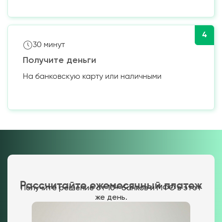
4
30 минут
Получите деньги
На банковскую карту или наличными
Рассчитайте ежемесячный платеж
Получите решение от 10+ банков и МФО в этот
же день.