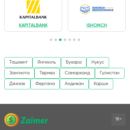
KAPITALBANK
ISHONCH
Ташкент
Янгиюль
Бухара
Нукус
Зангиота
Термез
Самарканд
Гулистан
Джизак
Фергана
Андижан
Карши
18+