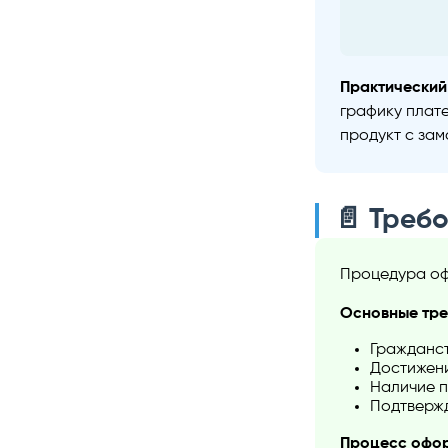
Практический
графику плате
продукт с за
📄 Треб
Процедура оф
Основные тре
Гражданст
Достижени
Наличие п
Подтвержд
Процесс офор