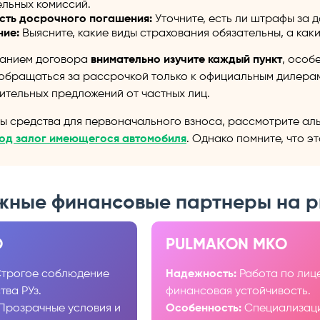
льных комиссий.
сть досрочного погашения:
Уточните, есть ли штрафы за 
ние:
Выясните, какие виды страхования обязательны, а как
санием договора
внимательно изучите каждый пункт
, особ
обращаться за рассрочкой только к официальным дилера
ительных предложений от частных лиц.
ны средства для первоначального взноса, рассмотрите ал
од залог имеющегося автомобиля
. Однако помните, что э
жные финансовые партнеры на р
О
PULMAKON МКО
трогое соблюдение
Надежность:
Работа по лице
тва РУз.
финансовая устойчивость.
Прозрачные условия и
Особенность:
Специализаци