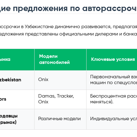
щие предложения по авторассроч
ссрочки в Узбекистане динамично развивается, предлагая
едложения представлены официальными дилерами и банк
Модели
ынка
Ключевые условия
автомобилей
Первоначальный взн
Onix
zbekistan
машин по спецуслов
Damas, Tracker,
Беспроцентная расс
ors
Onix
меняться).
родавцы
Различные модели
Индивидуальные ус
 рынок)