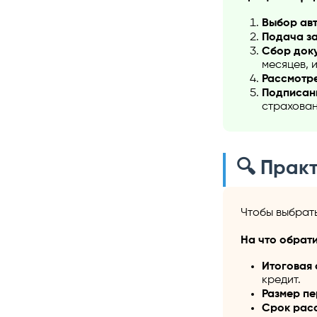
Выбор ав
Подача за
Сбор доку
месяцев, 
Рассмотре
Подписан
страхован
🔍 Прак
Чтобы выбрат
На что обрати
Итоговая 
кредит.
Размер пе
Срок рас