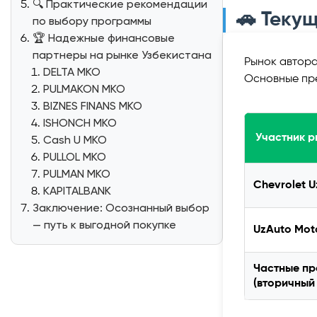
🔍 Практические рекомендации
🚗 Теку
по выбору программы
🏆 Надежные финансовые
партнеры на рынке Узбекистана
Рынок автора
DELTA МКО
Основные пр
PULMAKON МКО
BIZNES FINANS МКО
ISHONCH МКО
Участник р
Cash U МКО
PULLOL МКО
PULMAN МКО
Chevrolet U
KAPITALBANK
Заключение: Осознанный выбор
— путь к выгодной покупке
UzAuto Mot
Частные п
(вторичный