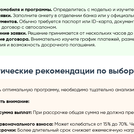
томобиля и программы.
Определитесь с моделью и изучите
явки.
Заполните анкету в отделении банка или у официаль
ментов.
Обычно требуется паспорт или ID-карта, докумен
и договор с автосалоном.
ние заявки.
Решение принимается от нескольких часов до 
ие договора.
Внимательно изучите график платежей, разме
ия и возможность досрочного погашения.
тические рекомендации по выбо
ь оптимальную программу, необходимо тщательно анализи
ть внимание:
сумма выплат:
При рассрочке общая сумма не должна прев
рвоначального взноса:
Может колебаться от 15% до 70%. Ч
срочки:
Более длительный срок снижает ежемесячную нагру