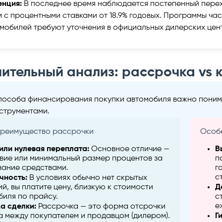
енция:
В последнее время наблюдается постепенный перех
 с процентными ставками от 18.9% годовых. Программы час
мобилей требуют уточнения в официальных дилерских цен
нительный анализ: рассрочка vs 
пособа финансирования покупки автомобиля важно поним
струментами.
преимущество рассрочки
Особе
или нулевая переплата:
Основное отличие —
В
твие или минимальный размер процентов за
п
вание средствами.
г
с
чность:
В условиях обычно нет скрытых
й, вы платите цену, близкую к стоимости
Д
биля по прайсу.
с
е
а сделки:
Рассрочка — это форма отсрочки
а между покупателем и продавцом (дилером).
Г