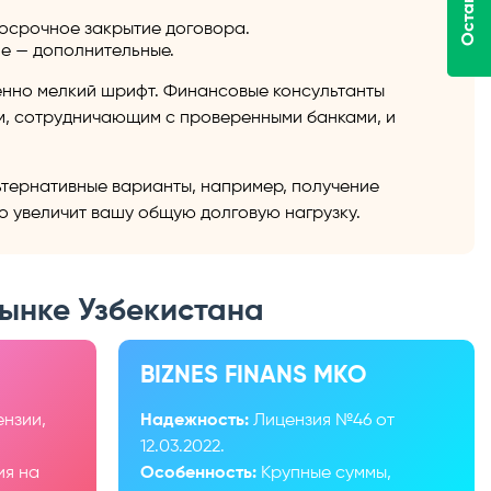
досрочное закрытие договора.
ие — дополнительные.
енно мелкий шрифт. Финансовые консультанты
м, сотрудничающим с проверенными банками, и
ьтернативные варианты, например, получение
то увеличит вашу общую долговую нагрузку.
ынке Узбекистана
BIZNES FINANS МКО
нзии,
Надежность:
Лицензия №46 от
12.03.2022.
я на
Особенность:
Крупные суммы,