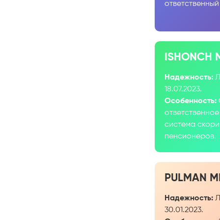
ответственный
ISHONCH 
Надежность:
Л
18.07.2023.
Особенность:
ответственное
система скорин
пенсионеров.
PULMAN М
Надежность:
Л
30.01.2023.