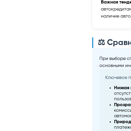
Важная тенд
автокредитам
наличие авто
⚖️ Срав
При выборе с
основными ин
Ключевое 
Низкая 
отсутс
пользо
Прозра
комисси
автомо
Природ
платеж