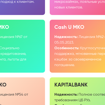
 подход к клиентам.
микрозаймах, лояльные усл
новых клиентов.
МКО
Cash U МКО
ицензия №67 от
Надежность:
Лицензия №62 
05.05.2023.
Социально
Особенность:
Круглосуточн
 кредитование,
поддержка, мгновенные пер
га, льготы для
кэшбэк за своевременное
погашение.
КО
KAPITALBANK
ицензия №54 от
Надежность:
Полное соотве
требованиям ЦБ РУз.