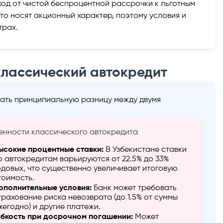
од от чистой беспроцентной рассрочки к льготным
то носят акционный характер, поэтому условия и
трах.
классический автокредит
ать принципиальную разницу между двумя
нности классического автокредита
ысокие процентные ставки:
В Узбекистане ставки
о автокредитам варьируются от 22.5% до 33%
одовых, что существенно увеличивает итоговую
тоимость.
ополнительные условия:
Банк может требовать
трахование риска невозврата (до 1.5% от суммы
жегодно) и другие платежи.
ибкость при досрочном погашении:
Может