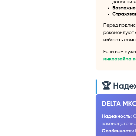
дополните
Возможно
Страхова
Перед подпи
рекомендуют 
избегать сомн
Если вам нуж
микрозайма п
🏆 Наде
DELTA МК
Надежность:
С
законодательс
Особенность: