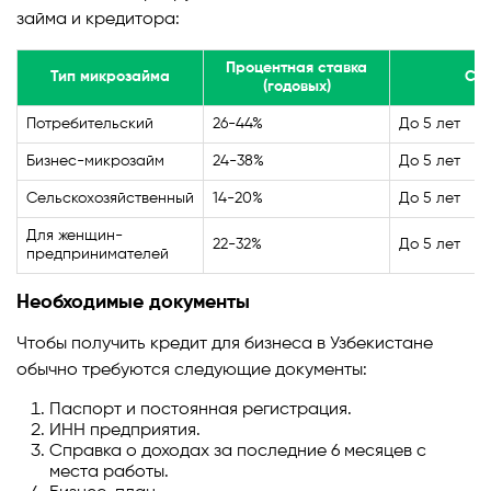
займа и кредитора:
Процентная ставка
Тип микрозайма
Ср
(годовых)
Потребительский
26-44%
До 5 лет
Бизнес-микрозайм
24-38%
До 5 лет
Сельскохозяйственный
14-20%
До 5 лет
Для женщин-
22-32%
До 5 лет
предпринимателей
Необходимые документы
Чтобы получить кредит для бизнеса в Узбекистане
обычно требуются следующие документы:
Паспорт и постоянная регистрация.
ИНН предприятия.
Справка о доходах за последние 6 месяцев с
места работы.