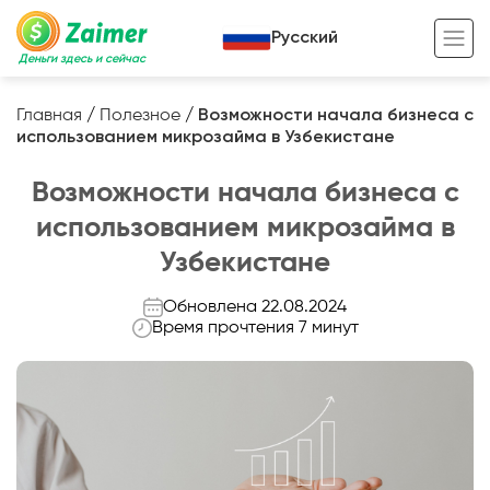
Русский
Деньги здесь и сейчас
Главная
/
Полезное
/
Возможности начала бизнеса с
использованием микрозайма в Узбекистане
Кредит под залог
Возможности начала бизнеса с
Кредит под залог авто
использованием микрозайма в
Кредит под залог недвижимости
Жизненный цикл вашего кредита
Узбекистане
Кредит под залог спецтехники
Полезные статьи
Обновлена 22.08.2024
Кредит онлайн
Кредитный калькулятор
Время прочтения 7 минут
Кредит для предпринимателей
Кредит для самозанятых