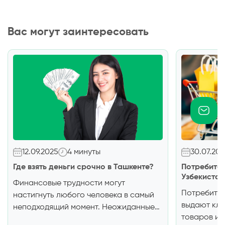
Вас могут заинтересовать
12.09.2025
4 минуты
30.07.20
Где взять деньги срочно в Ташкенте?
Потребител
Узбекистан
Финансовые трудности могут
Потребител
настигнуть любого человека в самый
выдают кли
неподходящий момент. Неожиданные
товаров и у
расходы, срочное лечение,