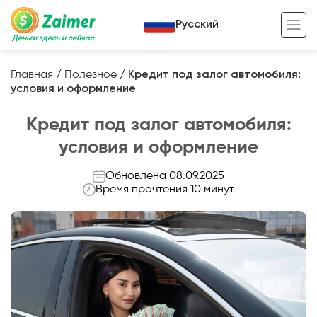
Русский
Деньги здесь и сейчас
Главная
/
Полезное
/
Кредит под залог автомобиля:
условия и оформление
Кредит под залог
Кредит под залог автомобиля:
Кредит под залог авто
условия и оформление
Кредит под залог недвижимости
Жизненный цикл вашего кредита
Обновлена 08.09.2025
Кредит под залог спецтехники
Полезные статьи
Время прочтения 10 минут
Кредит онлайн
Кредитный калькулятор
Кредит для предпринимателей
Кредит для самозанятых