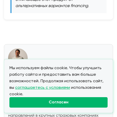
альтернативных вариантов financing.
Мы используем файлы cookie. Чтобы улучшить
Сергей Панов
работу сайта и предоставить вам больше
Эксперт в страховании, банковской деятельности
возможностей. Продолжая использовать сайт,
и актуарных расчётах с 20+ годами опыта в
вы
соглашаетесь с условиями
использования
ведущих СК России и зарубежных банках. Имеет
cookie.
физ.-мат. и экономическое образование (МИФИ) и
Согласен
аспирантуру РАНХиГС; прошёл путь от актуария
до руководителя финансовых и продуктовых
направлений в крупных страховых компаниях