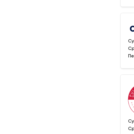
Су
Ср
Пе
Су
Ср