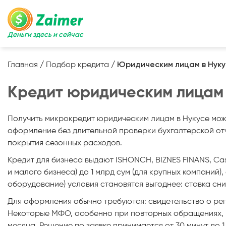
Деньги здесь и сейчас
Главная
/
Подбор кредита
/
Юридическим лицам в Нуку
Кредит юридическим лицам в
Получить микрокредит юридическим лицам в Нукусе мож
оформление без длительной проверки бухгалтерской отч
покрытия сезонных расходов.
Кредит для бизнеса выдают ISHONCH, BIZNES FINANS, Cash 
и малого бизнеса) до 1 млрд сум (для крупных компаний),
оборудование) условия становятся выгоднее: ставка сн
Для оформления обычно требуются: свидетельство о реги
Некоторые МФО, особенно при повторных обращениях, р
месяца. Решение по заявке принимается от 30 минут до 