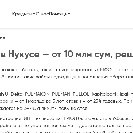
Кредиты
О нас
Помощь
се
 Нукусе — от 10 млн сум, ре
но как от банков, так и от лицензированных МФО — при 
ётности. Такие займы подходят для пополнения оборотных
U, Delta, PULMAKON, PULMAN, PULLOL, Kapitalbank, Ipak Yo‘
 сроки — от 1 месяца до 5 лет, ставки — от 25% годовых. П
ижается на 3–7%, а лимиты повышаются.
страции, ИНН, выписка из ЕГРЮЛ (или аналога в Узбекиста
аботают по упрощённой схеме — достаточно только паспо
1 рабочего дня, деньги поступают на расчётный счёт в теч