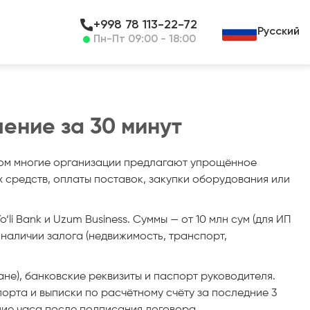
+998 78 113-22-72
Русский
Пн-Пт 09:00 - 18:00
шение за 30 минут
этом многие организации предлагают упрощённое
 средств, оплаты поставок, закупки оборудования или
li Bank и Uzum Business. Суммы — от 10 млн сум (для ИП
ри наличии залога (недвижимость, транспорт,
не), банковские реквизиты и паспорт руководителя.
рта и выписки по расчётному счёту за последние 3
ение часа после подписания договора.