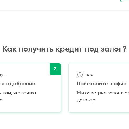
Как получить кредит под залог?
2
нут
1 час
те одобрение
Приезжайте в офис
вам, что заявка
Мы осмотрим залог и 
а
договор