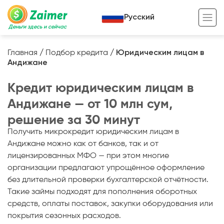
Русский
Деньги здесь и сейчас
Главная
/
Подбор кредита
/
Юридическим лицам в
Андижане
Кредит под залог
Кредит юридическим лицам в
Кредит под залог авто
Андижане — от 10 млн сум,
Кредит под залог недвижимости
Жизненный цикл вашего кредита
решение за 30 минут
Кредит под залог спецтехники
Полезные статьи
Получить микрокредит юридическим лицам в
Андижане можно как от банков, так и от
Кредит онлайн
Кредитный калькулятор
лицензированных МФО — при этом многие
Кредит для предпринимателей
организации предлагают упрощённое оформление
без длительной проверки бухгалтерской отчётности.
Кредит для самозанятых
Такие займы подходят для пополнения оборотных
средств, оплаты поставок, закупки оборудования или
покрытия сезонных расходов.