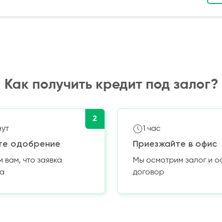
Как получить кредит под залог?
2
нут
1 час
те одобрение
Приезжайте в офис
вам, что заявка
Мы осмотрим залог и 
а
договор