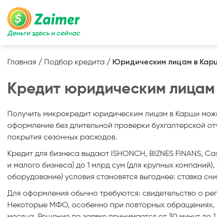
Деньги здесь и сейчас
Главная
/
Подбор кредита
/
Юридическим лицам в Кар
Кредит юридическим лицам в
Получить микрокредит юридическим лицам в Карши можн
оформление без длительной проверки бухгалтерской отч
покрытия сезонных расходов.
Кредит для бизнеса выдают ISHONCH, BIZNES FINANS, Cash 
и малого бизнеса) до 1 млрд сум (для крупных компаний),
оборудование) условия становятся выгоднее: ставка сн
Для оформления обычно требуются: свидетельство о реги
Некоторые МФО, особенно при повторных обращениях, р
месяца. Решение по заявке принимается от 30 минут до 