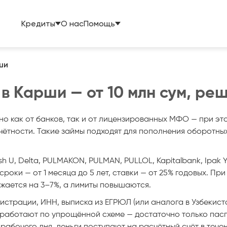
Кредиты
О нас
Помощь
ши
 Карши — от 10 млн сум, реш
о как от банков, так и от лицензированных МФО — при э
ётности. Такие займы подходят для пополнения оборотных
U, Delta, PULMAKON, PULMAN, PULLOL, Kapitalbank, Ipak Yo‘
 сроки — от 1 месяца до 5 лет, ставки — от 25% годовых. П
ижается на 3–7%, а лимиты повышаются.
страции, ИНН, выписка из ЕГРЮЛ (или аналога в Узбекиста
аботают по упрощённой схеме — достаточно только паспо
1 рабочего дня, деньги поступают на расчётный счёт в теч