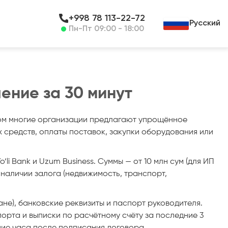
+998 78 113-22-72
Русский
Пн-Пт 09:00 - 18:00
ение за 30 минут
том многие организации предлагают упрощённое
 средств, оплаты поставок, закупки оборудования или
li Bank и Uzum Business. Суммы — от 10 млн сум (для ИП
ри наличии залога (недвижимость, транспорт,
не), банковские реквизиты и паспорт руководителя.
рта и выписки по расчётному счёту за последние 3
ение часа после подписания договора.