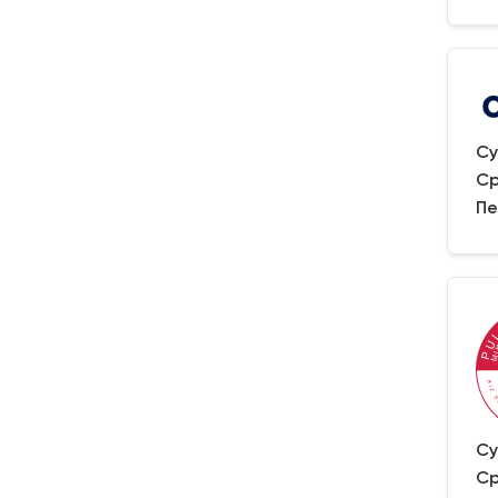
Су
Ср
Пе
Су
Ср