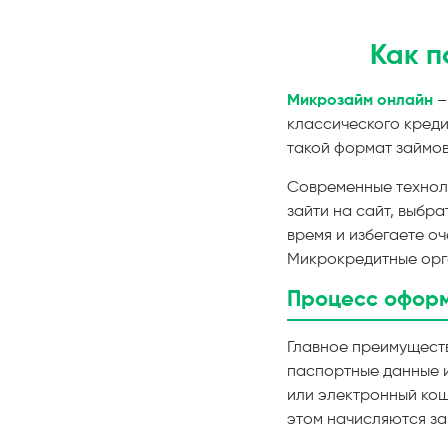
Как п
Микрозайм онлайн
–
классического кред
такой формат займо
Современные технол
зайти на сайт, выбр
время и избегаете о
Микрокредитные орг
Процесс офор
Главное преимущест
паспортные данные и
или электронный кош
этом начисляются за