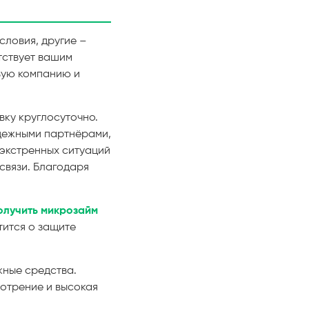
ловия, другие –
тствует вашим
вую компанию и
вку круглосуточно.
адежными партнёрами,
 экстренных ситуаций
 связи. Благодаря
олучить микрозайм
тится о защите
жные средства.
мотрение и высокая