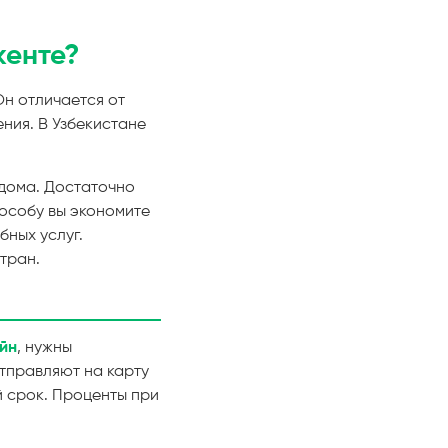
кенте?
н отличается от
ния. В Узбекистане
з дома. Достаточно
пособу вы экономите
бных услуг.
тран.
йн
, нужны
тправляют на карту
й срок. Проценты при