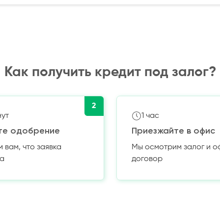
Как получить кредит под залог?
2
нут
1 час
те одобрение
Приезжайте в офис
вам, что заявка
Мы осмотрим залог и 
а
договор