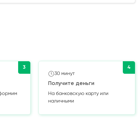
3
4
30 минут
Получите деньги
оформим
На банковскую карту или
наличными