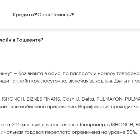
Кредиты
О нас
Помощь
нлайн в Ташкенте?
минут — без визита в офис, по паспорту и номеру телефо
едит онлайн круглосуточно, включая выходные. Деньги пост
 ISHONCH, BIZNES FINANS, Cash U, Delta, PULMAKON, PULMA
айт или мобильное приложение. Верификация проходит че
гают 200 млн сум для постоянных (например, в ISHONCH, BIZ
ксимальная годовая переплата ограничена на уровне 50%.