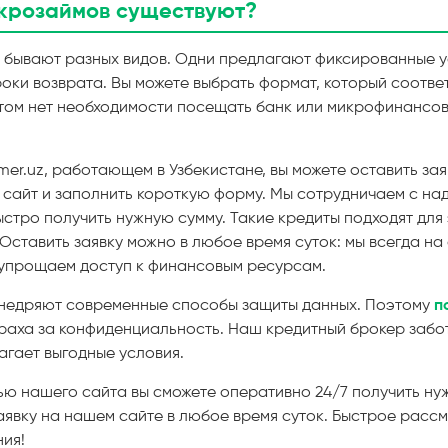
крозаймов существуют?
бывают разных видов. Одни предлагают фиксированные ус
роки возврата. Вы можете выбрать формат, который соотве
этом нет необходимости посещать банк или микрофинансо
mer.uz, работающем в Узбекистане, вы можете оставить зая
 сайт и заполнить короткую форму. Мы сотрудничаем с н
стро получить нужную сумму. Такие кредиты подходят для
Оставить заявку можно в любое время суток: мы всегда на
упрощаем доступ к финансовым ресурсам.
недряют современные способы защиты данных. Поэтому
п
раха за конфиденциальность. Наш кредитный брокер забо
гает выгодные условия.
ью нашего сайта вы сможете оперативно 24/7 получить ну
явку на нашем сайте в любое время суток. Быстрое расс
ия!