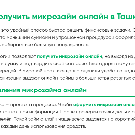
олучить микрозайм онлайн в Таш
 это удобный способ быстро решить финансовые задачи. О
ита меньшими суммами и упрощенной процедурой оформле
в набирает всё большую популярность.
огии позволяют
получить микрозайм онлайн
, не выходя и
ать сумму и подтвердить своё согласие. Благодаря этому с
чередей. В мировой практике давно оценили удобство подо
анизации выдают онлайн-займы в большинстве развитых с
мления микрозайма онлайн
во – простота процесса. Чтобы
оформить микрозайм онла
 контактная информация. После проверки заявки деньги о
елёк. Такой займ онлайн чаще всего выдается на коротки
 каждый день использования средств.