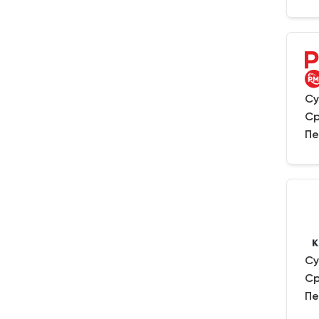
Су
Ср
Пе
Су
Ср
Пе