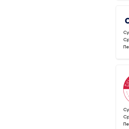
Су
Ср
Пе
Су
Ср
Пе