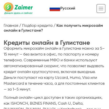
Русский
Деньги здесь и сейчас
Главная
/
Подбор кредита
/
Как получить микрозайм
онлайн в Гулистане?
Кредит под залог
Кредиты онлайн в Гулистане
Кредит под залог авто
Оформить микрозайм онлайн в Гулистане можно за 5–
Кредит под залог недвижимости
Жизненный цикл вашего кредита
15 минут — без визита в офис, по паспорту и номеру
телефона. Современные МФО и банки используют
Кредит под залог спецтехники
Полезные статьи
автоматизированный скоринг, что позволяет выдавать
Кредит онлайн
Кредитный калькулятор
кредит онлайн круглосуточно, включая выходные.
Деньги поступают на карту Uzcard, Humo, Visa или
Кредит для предпринимателей
Mastercard в течение часа, а для постоянных клиентов
— за 1–5 минут.
Кредит для самозанятых
Полный онлайн-цикл доступен в таких организациях,
как ISHONCH, BIZNES FINANS, Cash U, Delta,