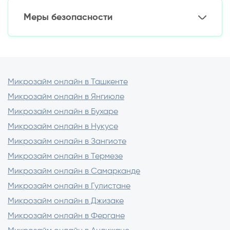
Первый займ: от 1 млн сум (зависит от
Меры безопасности
банка)
Круглосуточная доступность
Постоянным клиентам: до 50 млн сум
Отсутствие очередей
Важные правила:
Минимальные требования
Конфиденциальность
Не пересылайте фото паспорта в
мессенджерах
Используйте только лицензированные
Микрозайм онлайн в Ташкенте
приложения
Микрозайм онлайн в Янгиюле
Проверяйте адрес сайта (https://)
Микрозайм онлайн в Бухаре
Никому не сообщайте коды из СМС
Микрозайм онлайн в Нукусе
Микрозайм онлайн в Зангиоте
Микрозайм онлайн в Термезе
Микрозайм онлайн в Самарканде
Микрозайм онлайн в Гулистане
Микрозайм онлайн в Джизаке
Микрозайм онлайн в Фергане