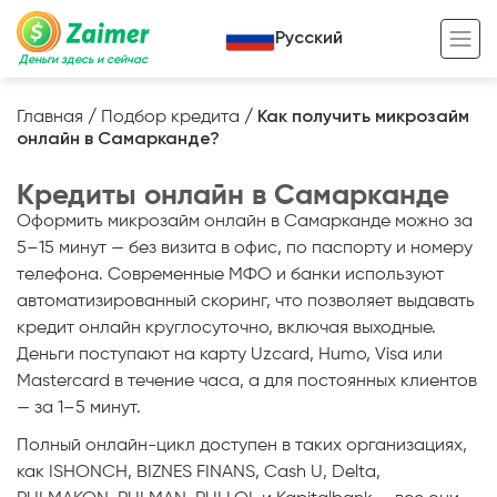
Русский
Деньги здесь и сейчас
Главная
/
Подбор кредита
/
Как получить микрозайм
онлайн в Самарканде?
Кредит под залог
Кредиты онлайн в Самарканде
Кредит под залог авто
Оформить микрозайм онлайн в Самарканде можно за
Кредит под залог недвижимости
Жизненный цикл вашего кредита
5–15 минут — без визита в офис, по паспорту и номеру
телефона. Современные МФО и банки используют
Кредит под залог спецтехники
Полезные статьи
автоматизированный скоринг, что позволяет выдавать
Кредит онлайн
Кредитный калькулятор
кредит онлайн круглосуточно, включая выходные.
Деньги поступают на карту Uzcard, Humo, Visa или
Кредит для предпринимателей
Mastercard в течение часа, а для постоянных клиентов
— за 1–5 минут.
Кредит для самозанятых
Полный онлайн-цикл доступен в таких организациях,
как ISHONCH, BIZNES FINANS, Cash U, Delta,