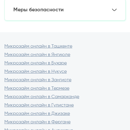
Первый займ: от 1 млн сум (зависит от
Меры безопасности
банка)
Круглосуточная доступность
Постоянным клиентам: до 50 млн сум
Отсутствие очередей
Важные правила:
Минимальные требования
Конфиденциальность
Не пересылайте фото паспорта в
мессенджерах
Используйте только лицензированные
Микрозайм онлайн в Ташкенте
приложения
Микрозайм онлайн в Янгиюле
Проверяйте адрес сайта (https://)
Микрозайм онлайн в Бухаре
Никому не сообщайте коды из СМС
Микрозайм онлайн в Нукусе
Микрозайм онлайн в Зангиоте
Микрозайм онлайн в Термезе
Микрозайм онлайн в Самарканде
Микрозайм онлайн в Гулистане
Микрозайм онлайн в Джизаке
Микрозайм онлайн в Фергане