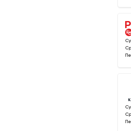
Су
Ср
Пе
Су
Ср
Пе