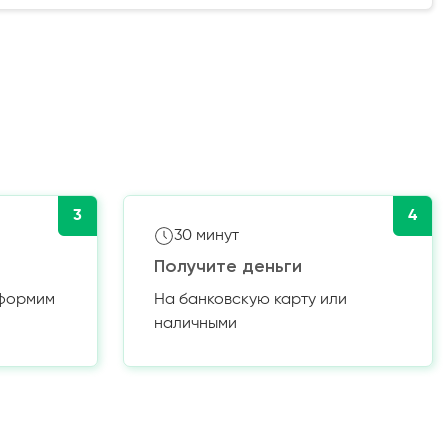
3
4
30 минут
Получите деньги
оформим
На банковскую карту или
наличными