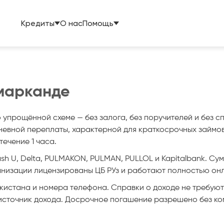
Кредиты
О нас
Помощь
амарканде
прощённой схеме — без залога, без поручителей и без спр
евной переплаты, характерной для краткосрочных займов. 
течение 1 часа.
h U, Delta, PULMAKON, PULMAN, PULLOL и Kapitalbank. Сумм
рганизации лицензированы ЦБ РУз и работают полностью он
стана и номера телефона. Справки о доходе не требуются
 источник дохода. Досрочное погашение разрешено без ко