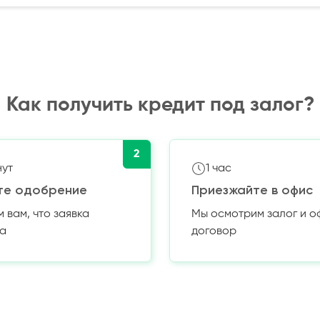
Как получить кредит под залог?
2
нут
1 час
те одобрение
Приезжайте в офис
вам, что заявка
Мы осмотрим залог и 
а
договор