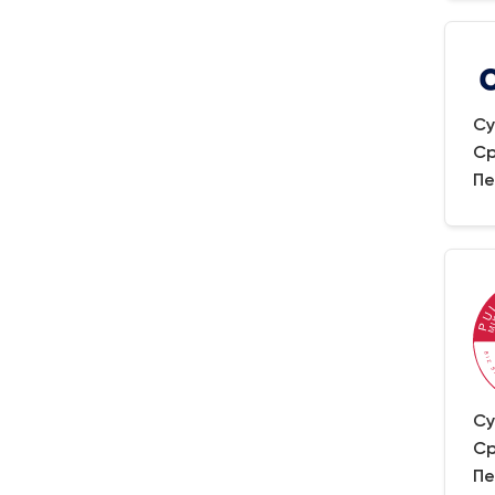
Су
Ср
Пе
Су
Ср
Пе