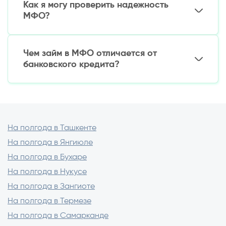
Как я могу проверить надежность
сразу связаться с МФО — многие компании
МФО?
идут навстречу и предлагают решение
проблемы.
Убедитесь, что компания внесена в
государственный реестр ЦБ РУз. Все
Чем займ в МФО отличается от
организации в нашем каталоге —
банковского кредита?
проверенные и легальные операторы.
Займ в МФО выдается быстрее (часто онлайн)
и на меньшие суммы, но под более высокий
процент. Это оптимальное решение для
срочных краткосрочных нужд.
На полгода в Ташкенте
На полгода в Янгиюле
На полгода в Бухаре
На полгода в Нукусе
На полгода в Зангиоте
На полгода в Термезе
На полгода в Самарканде