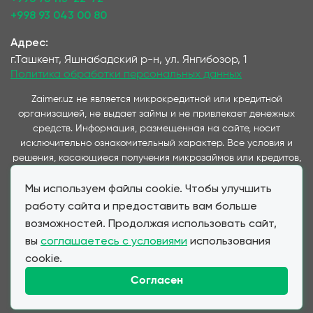
+998 93 043 00 80
Адрес:
г.Ташкент, Яшнабадский р-н, ул. Янгибозор, 1
Политика обработки персональных данных
Zaimer.uz не является микрокредитной или кредитной
организацией, не выдает займы и не привлекает денежных
средств. Информация, размещенная на сайте, носит
исключительно ознакомительный характер. Все условия и
решения, касающиеся получения микрозаймов или кредитов,
принимаются непосредственно компаниями,
Мы используем файлы cookie. Чтобы улучшить
предоставляющими данные услуги и представленные на
данном сайте. Важно отметить, что условия займов и
работу сайта и предоставить вам больше
кредитов, предлагаемые через наш сервис, полностью
возможностей. Продолжая использовать сайт,
соответствуют условиям, предоставляемым партнерскими
вы
соглашаетесь с условиями
использования
МФО и банками при прямом обращении клиента. Zaimer.uz
cookie.
выступает в качестве информационного посредника,
обеспечивая удобство выбора и подачи заявок для клиентов,
Согласен
не влияя на стоимость и условия финансовых продуктов.