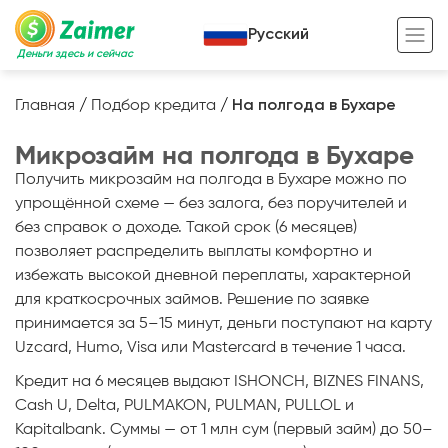
Русский
Деньги здесь и сейчас
Главная
/
Подбор кредита
/
На полгода в Бухаре
Кредит под залог
Микрозайм на полгода в Бухаре
Кредит под залог авто
Получить микрозайм на полгода в Бухаре можно по
упрощённой схеме — без залога, без поручителей и
Кредит под залог недвижимости
Жизненный цикл вашего кредита
без справок о доходе. Такой срок (6 месяцев)
позволяет распределить выплаты комфортно и
Кредит под залог спецтехники
Полезные статьи
избежать высокой дневной переплаты, характерной
Кредит онлайн
Кредитный калькулятор
для краткосрочных займов. Решение по заявке
принимается за 5–15 минут, деньги поступают на карту
Кредит для предпринимателей
Uzcard, Humo, Visa или Mastercard в течение 1 часа.
Кредит для самозанятых
Кредит на 6 месяцев выдают ISHONCH, BIZNES FINANS,
Cash U, Delta, PULMAKON, PULMAN, PULLOL и
Kapitalbank. Суммы — от 1 млн сум (первый займ) до 50–