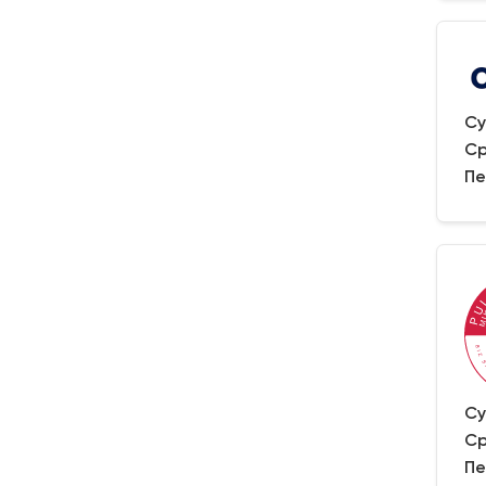
Су
Ср
Пе
Су
Ср
Пе