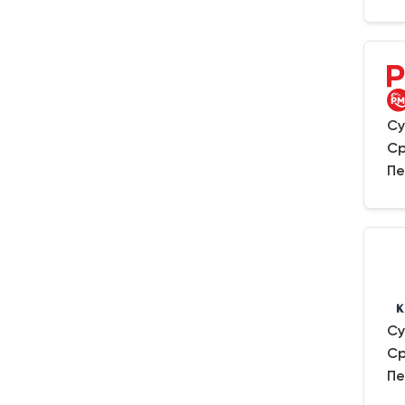
Су
Ср
Пе
Су
Ср
Пе