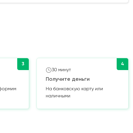
3
4
30 минут
Получите деньги
оформим
На банковскую карту или
наличными