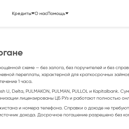
Кредиты
О нас
Помощь
ргане
щённой схеме — без залога, без поручителей и без справок
евной переплаты, характерной для краткосрочных займов. 
течение 1 часа.
h U, Delta, PULMAKON, PULMAN, PULLOL и Kapitalbank. Сумм
рганизации лицензированы ЦБ РУз и работают полностью он
стана и номера телефона. Справки о доходе не требуются
 источник дохода. Досрочное погашение разрешено без ко