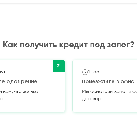
Как получить кредит под залог?
2
нут
1 час
те одобрение
Приезжайте в офис
вам, что заявка
Мы осмотрим залог и 
а
договор