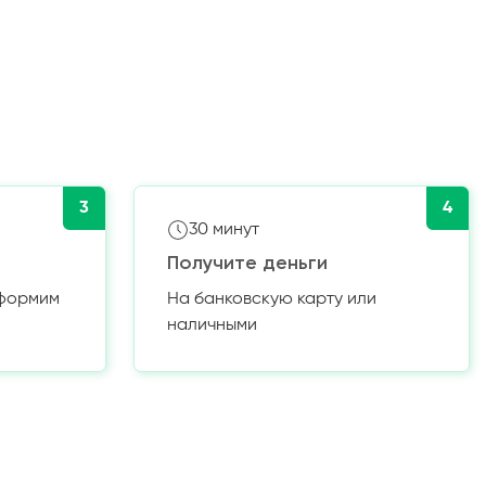
3
4
30 минут
Получите деньги
оформим
На банковскую карту или
наличными