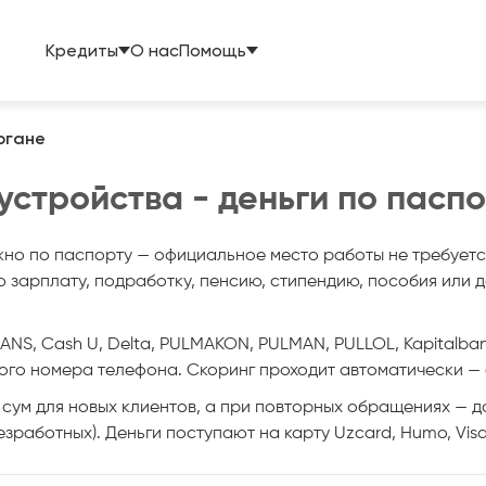
Кредиты
О нас
Помощь
ргане
устройства - деньги по паспо
жно по паспорту — официальное место работы не требуетс
зарплату, подработку, пенсию, стипендию, пособия или д
NS, Cash U, Delta, PULMAKON, PULMAN, PULLOL, Kapitalbank
го номера телефона. Скоринг проходит автоматически — б
 сум для новых клиентов, а при повторных обращениях — до
 безработных). Деньги поступают на карту Uzcard, Humo, Vi