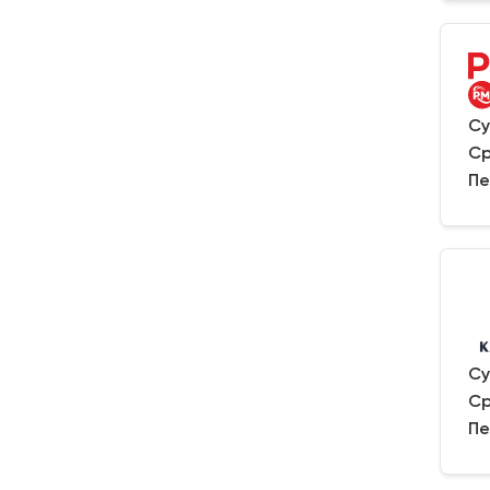
Су
Ср
Пе
Су
Ср
Пе