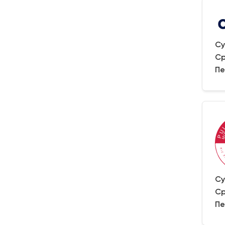
Су
Ср
Пе
Су
Ср
Пе