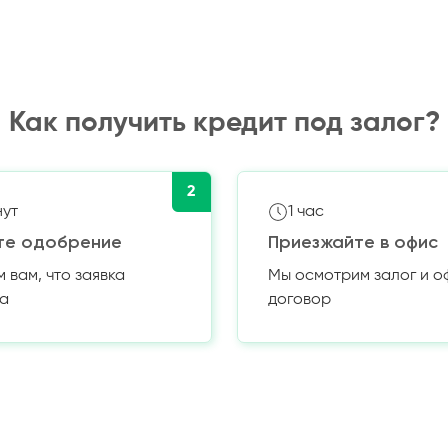
Как получить кредит под залог?
2
нут
1 час
те одобрение
Приезжайте в офис
вам, что заявка
Мы осмотрим залог и 
а
договор