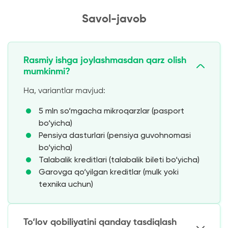
Savol-javob
Rasmiy ishga joylashmasdan qarz olish
mumkinmi?
Ha, variantlar mavjud:
5 mln so‘mgacha mikroqarzlar (pasport
bo‘yicha)
Pensiya dasturlari (pensiya guvohnomasi
bo‘yicha)
Talabalik kreditlari (talabalik bileti bo‘yicha)
Garovga qo‘yilgan kreditlar (mulk yoki
texnika uchun)
To‘lov qobiliyatini qanday tasdiqlash