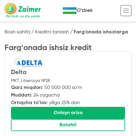
Oʻzbek
Pul hozir va shu yerda
Bosh sahifa
/
Kreditni tanlash
/
Farg‘onada ishsizlarga
Garov evaziga kredit
Fargʻonada ishsiz kredit
Avto garov evaziga kredit
Ko’chmas mulk garov evaziga kredit
Foydali
Delta
Maxsus texnika garov evaziga kredit
Kreditingizning hayotiy tsikli
MKT, Litsenziya №28
Qarz miqdori:
50 000 000 so'm
Kredit onlayn
Kalkulyator
Muddati:
24 oygacha
Tadbirkorlar uchun onlayn kredit
Ortiqcha to'lov:
yiliga 25% dan
O‘zini o‘zi band qilganlar uchun onlayn
Onlayn ariza
kredit
Batafsil