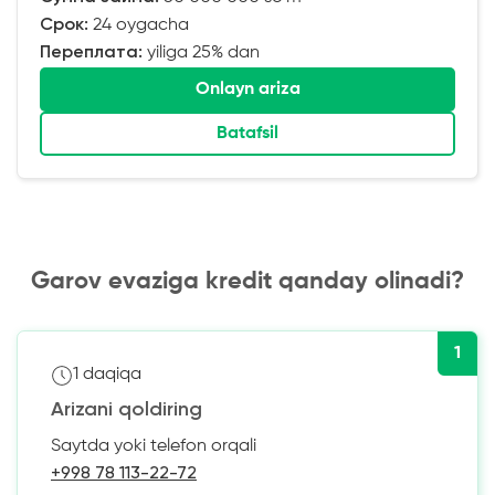
Срок:
24 oygacha
Переплата:
yiliga 25% dan
Onlayn ariza
Batafsil
Garov evaziga kredit qanday olinadi?
1
1 daqiqa
Arizani qoldiring
Saytda yoki telefon orqali
+998 78 113-22-72