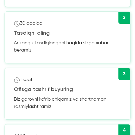
2
30 daqiqa
Tasdiqni oling
Arizangiz tasdiqlangani haqida sizga xabar
beramiz
3
1 soat
Ofisga tashrif buyuring
Biz garovni ko’rib chiqamiz va shartnomani
rasmiylashtiramiz
4