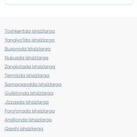
Qaytarish uchun: 1,4 mln so‘m
Birinchi qarz odatda eng kichigi bo‘ladi
Ortiqcha to‘lov: 400 ming so‘m
O‘z vaqtida to‘lansa, limitlar oshadi
Ayrim MFOlar faqat pasport va telefon
raqamini talab qiladi
Toshkentda ishsizlarga
Oldindan to‘lov talab qiladigan
Yangiyo‘lda ishsizlarga
kreditorlardan qoching
Buxoroda ishsizlarga
Nukusda ishsizlarga
Zangiotada ishsizlarga
Termizda ishsizlarga
Samarqandda ishsizlarga
Gulistonda ishsizlarga
Jizzaxda ishsizlarga
Farg‘onada ishsizlarga
Andijonda ishsizlarga
Qarshi ishsizlarga