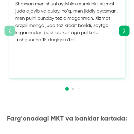
Shaxsan men shuni aytishim mumkinki, xizmat
juda ajoyib va ​​qulay. Yo'q, men jiddiy aytaman,
men pulni bunday tez olmaganman. Xizmat
orqali menga juda tez kredit berildi, saytga
kirganimdan boshlab kartaga pul kelib
tushguncha 15 daqiqa o'tdi.
Fargʻonadagi MKT va banklar kartada: