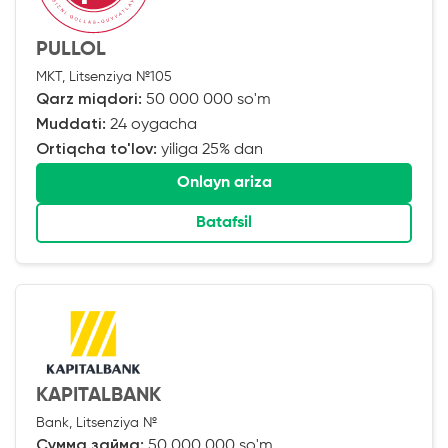
PULLOL
MKT, Litsenziya №105
Qarz miqdori:
50 000 000 so'm
Muddati:
24 oygacha
Ortiqcha to'lov:
yiliga 25% dan
Onlayn ariza
Batafsil
KAPITALBANK
Bank, Litsenziya №
Сумма займа:
50 000 000 so'm