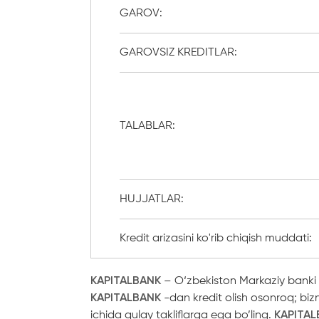
GAROV:
GAROVSIZ KREDITLAR:
TALABLAR:
HUJJATLAR:
Kredit arizasini ko'rib chiqish muddati:
KAPITALBANK
– O‘zbekiston Markaziy banki 
KAPITALBANK
-dan kredit olish osonroq; biz
ichida qulay takliflarga ega bo’ling.
KAPITA