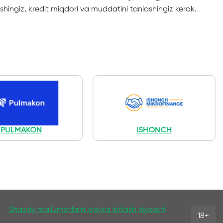
shingiz, kredit miqdori va muddatini tanlashingiz kerak.
PULMAKON
ISHONCH
Shaxsiy ma'lumotlarni qayta ishlash siyosati
18+