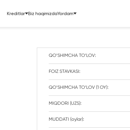
Kreditlar
Biz haqimizda
Yordam
QO’SHIMCHA TO’LOV:
FOIZ STAVKASI:
QO’SHIMCHA TO’LOV (1 OY):
MIQDORI (UZS):
MUDDATI (oylar):