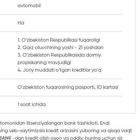
avtomobil
Ha
1. O‘zbekiston Respublikasi fuqaroligi
2. Qarz oluvchining yoshi - 21 yoshdan
3. O‘zbekiston Respublikasida doimiy
propiskaning mavjudligi
4. Joriy muddati o'tgan kreditlar yo'q
O‘zbekiston fuqarosining pasporti, ID kartasi
1 soat ichida
tomonidan litsenziyalangan bank tashkiloti. Endi
ning veb-saytimizda kredit arizasini yuboring va qisqa vaqt
LBANK
-dan kredit olish oson va oddiy, buning uchun siz