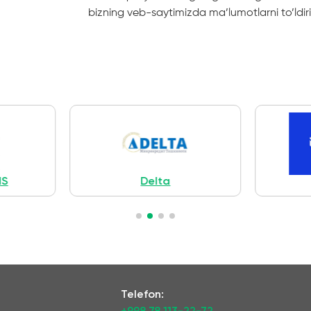
bizning veb-saytimizda ma’lumotlarni to’ldiri
NS
Delta
Telefon: