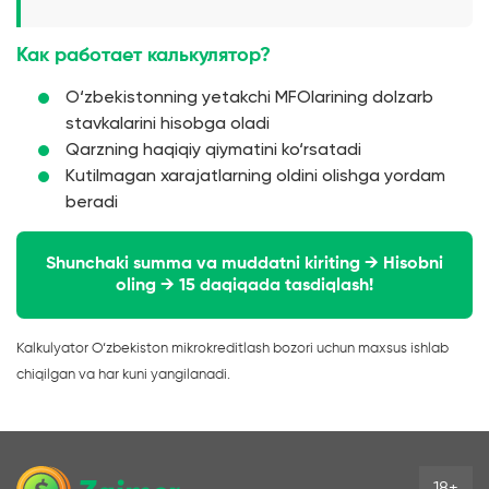
Как работает калькулятор?
O‘zbekistonning yetakchi MFOlarining dolzarb
stavkalarini hisobga oladi
Qarzning haqiqiy qiymatini ko‘rsatadi
Kutilmagan xarajatlarning oldini olishga yordam
beradi
Shunchaki summa va muddatni kiriting → Hisobni
oling → 15 daqiqada tasdiqlash!
Kalkulyator O‘zbekiston mikrokreditlash bozori uchun maxsus ishlab
chiqilgan va har kuni yangilanadi.
18+