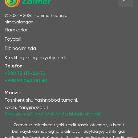
©
2022 - 2026
Hamma huquqlar
himoyalangan
Hamkorlar
Foydali
Biz haqimizda
Kreditingizning hayotiy tsikli
Telefon:
+998 78 113-22-72
+998 93 043 00 80
Manzil:
Toshkent sh., Yashnobod tumani,
ko‘ch. Yangibozor, 1
Shaxsiy ma'lumotlarni qayta ishlash siyosati
Zaimer.uz mikrokredit yoki kredit tashkiloti emas, u kredit
bermaydi va mablag' jalb qilmaydi. Saytda joylashtirilgan