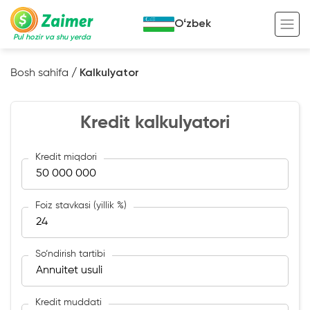
Oʻzbek
Pul hozir va shu yerda
Bosh sahifa
/
Kalkulyator
Garov evaziga kredit
Kredit kalkulyatori
Avto garov evaziga kredit
Ko’chmas mulk garov evaziga kredit
Foydali
Kredit miqdori
Maxsus texnika garov evaziga kredit
Kreditingizning hayotiy tsikli
Kredit onlayn
Kalkulyator
Foiz stavkasi (yillik %)
Tadbirkorlar uchun onlayn kredit
So‘ndirish tartibi
O‘zini o‘zi band qilganlar uchun onlayn
kredit
Kredit muddati