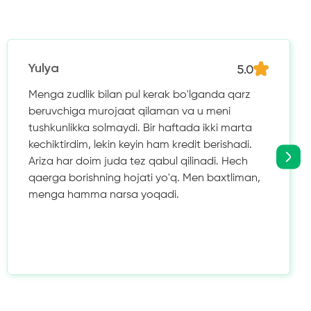
5.0
Yulya
Menga zudlik bilan pul kerak bo'lganda qarz
beruvchiga murojaat qilaman va u meni
tushkunlikka solmaydi. Bir haftada ikki marta
kechiktirdim, lekin keyin ham kredit berishadi.
Ariza har doim juda tez qabul qilinadi. Hech
qaerga borishning hojati yo'q. Men baxtliman,
menga hamma narsa yoqadi.