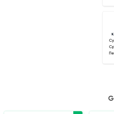
Су
Ср
Пе
G