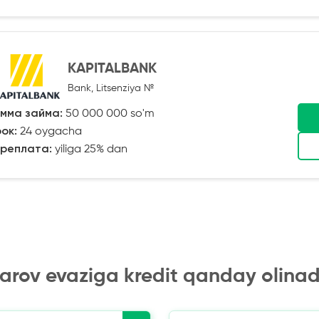
KAPITALBANK
Bank, Litsenziya №
мма займа:
50 000 000 so'm
ок:
24 oygacha
реплата:
yiliga 25% dan
arov evaziga kredit qanday olinad