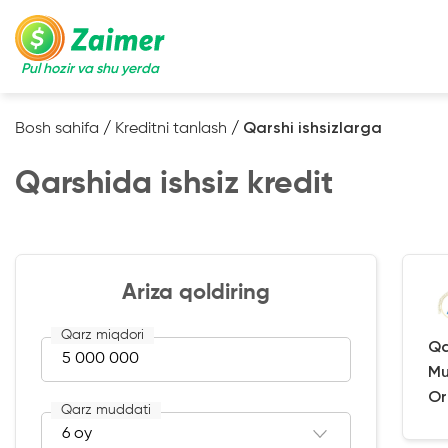
Pul hozir va shu yerda
Bosh sahifa
/
Kreditni tanlash
/
Qarshi ishsizlarga
Qarshida ishsiz kredit
Ariza qoldiring
Qarz miqdori
Qa
Mu
Or
Qarz muddati