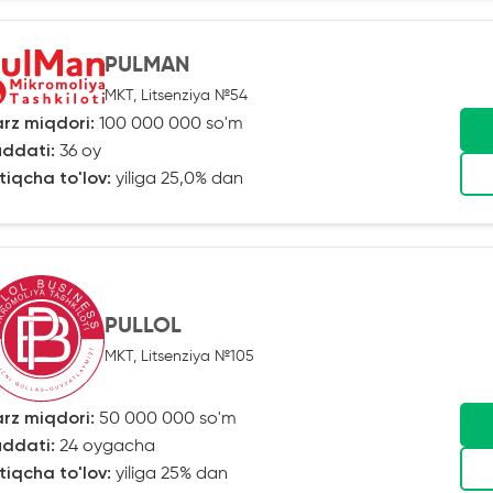
PULMAN
MKT, Litsenziya №54
rz miqdori:
100 000 000 so'm
ddati:
36 oy
tiqcha to'lov:
yiliga 25,0% dan
PULLOL
MKT, Litsenziya №105
rz miqdori:
50 000 000 so'm
ddati:
24 oygacha
tiqcha to'lov:
yiliga 25% dan