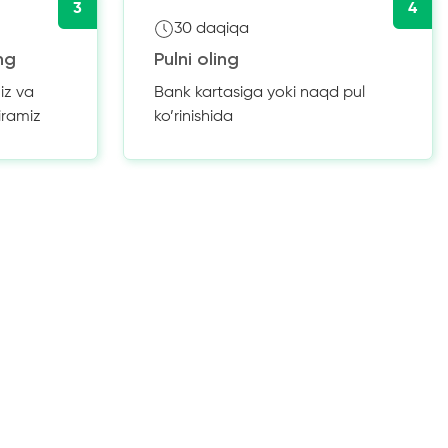
3
4
30 daqiqa
ng
Pulni oling
iz va
Bank kartasiga yoki naqd pul
iramiz
ko’rinishida