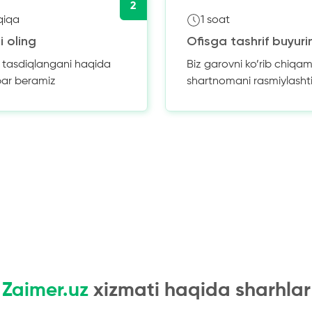
2
qiqa
1 soat
i oling
Ofisga tashrif buyuri
z tasdiqlangani haqida
Biz garovni ko’rib chiqam
bar beramiz
shartnomani rasmiylasht
Zaimer.uz
xizmati haqida sharhlar