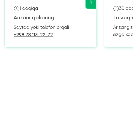
1
1 daqiqa
30 da
Arizani qoldiring
Tasdiqn
Saytda yoki telefon orqali
Arizangi
+998 78 113-22-72
sizga xa