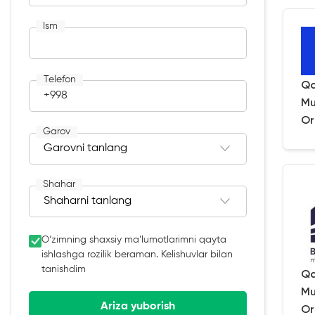
Ism
Telefon
Qa
+998
Mu
Or
Garov
Shahar
O‘zimning shaxsiy ma’lumotlarimni qayta
ishlashga rozilik beraman. Kelishuvlar bilan
tanishdim
Qa
Mu
Ariza yuborish
Or