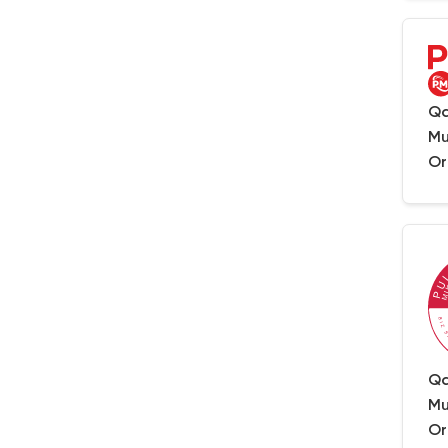
Qa
Mu
Or
Qa
Mu
Or