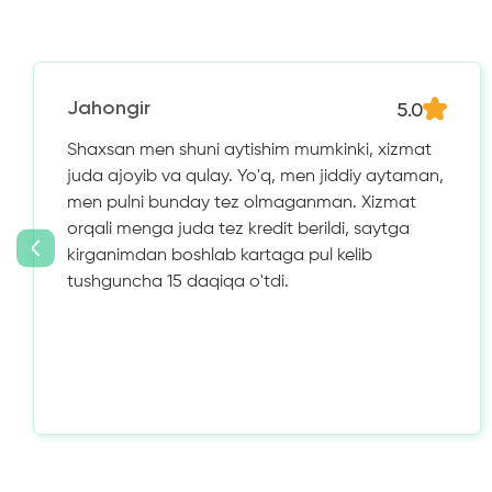
5.0
Jahongir
Shaxsan men shuni aytishim mumkinki, xizmat
juda ajoyib va ​​qulay. Yo'q, men jiddiy aytaman,
men pulni bunday tez olmaganman. Xizmat
orqali menga juda tez kredit berildi, saytga
kirganimdan boshlab kartaga pul kelib
tushguncha 15 daqiqa o'tdi.