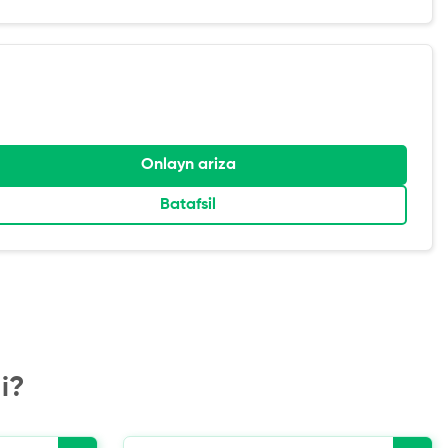
Onlayn ariza
Batafsil
i?