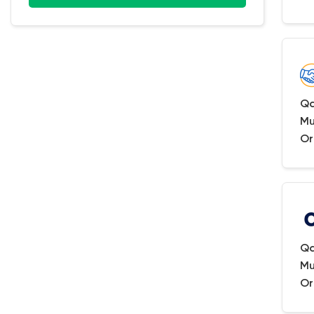
Qa
Mu
Or
Qa
Mu
Or