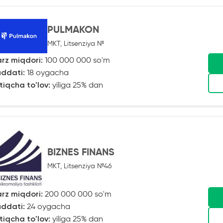
PULMAKON
MKT, Litsenziya №
rz miqdori:
100 000 000 so'm
ddati:
18 oygacha
tiqcha to'lov:
yiliga 25% dan
BIZNES FINANS
MKT, Litsenziya №46
rz miqdori:
200 000 000 so'm
ddati:
24 oygacha
tiqcha to'lov:
yiliga 25% dan