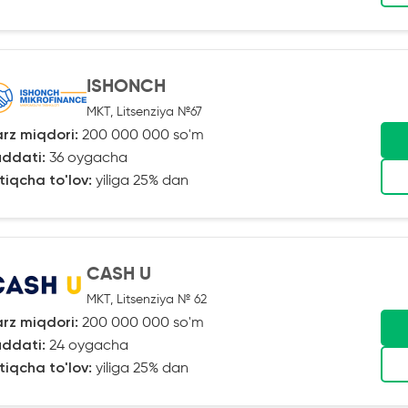
ISHONCH
MKT, Litsenziya №67
rz miqdori:
200 000 000 so'm
ddati:
36 oygacha
tiqcha to'lov:
yiliga 25% dan
CASH U
MKT, Litsenziya № 62
rz miqdori:
200 000 000 so'm
ddati:
24 oygacha
tiqcha to'lov:
yiliga 25% dan