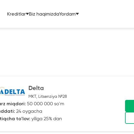
Kreditlar
Biz haqimizda
Yordam
Delta
MKT, Litsenziya №28
rz miqdori:
50 000 000 so'm
ddati:
24 oygacha
tiqcha to'lov:
yiliga 25% dan