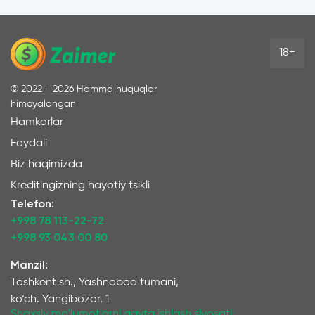
18+
©
2022 - 2026
Hamma huquqlar
himoyalangan
Hamkorlar
Foydali
Biz haqimizda
Kreditingizning hayotiy tsikli
Telefon:
+998 78 113-22-72
+998 93 043 00 80
Manzil:
Toshkent sh., Yashnobod tumani,
ko‘ch. Yangibozor, 1
Shaxsiy ma'lumotlarni qayta ishlash siyosati