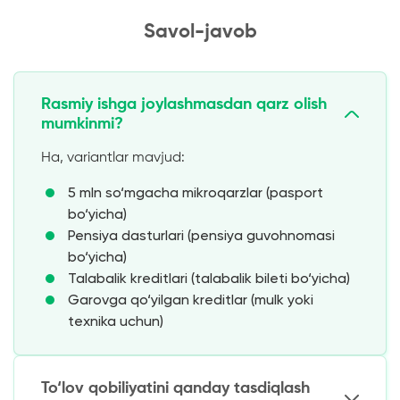
Savol-javob
Rasmiy ishga joylashmasdan qarz olish
mumkinmi?
Ha, variantlar mavjud:
5 mln so‘mgacha mikroqarzlar (pasport
bo‘yicha)
Pensiya dasturlari (pensiya guvohnomasi
bo‘yicha)
Talabalik kreditlari (talabalik bileti bo‘yicha)
Garovga qo‘yilgan kreditlar (mulk yoki
texnika uchun)
To‘lov qobiliyatini qanday tasdiqlash