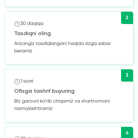
2
30 daqiqa
Tasdiqni oling
Arizangiz tasdiqlangani haqida sizga xabar
beramiz
3
1 soat
Ofisga tashrif buyuring
Biz garovni ko’rib chiqamiz va shartnomani
rasmiylashtiramiz
4