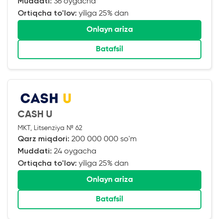
Muddati:
36 oygacha
Ortiqcha to'lov:
yiliga 25% dan
Onlayn ariza
Batafsil
CASH U
MKT, Litsenziya № 62
Qarz miqdori:
200 000 000 so'm
Muddati:
24 oygacha
Ortiqcha to'lov:
yiliga 25% dan
Onlayn ariza
Batafsil