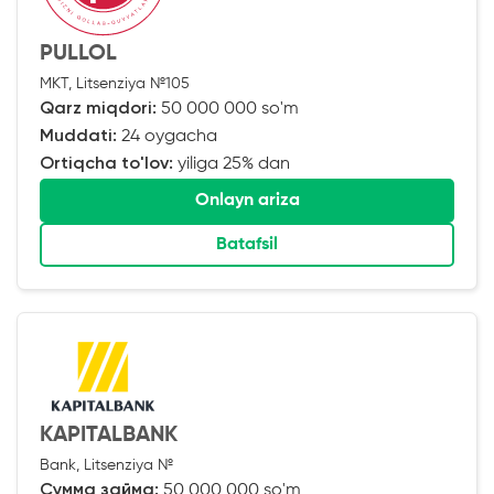
PULLOL
MKT, Litsenziya №105
Qarz miqdori:
50 000 000 so'm
Muddati:
24 oygacha
Ortiqcha to'lov:
yiliga 25% dan
Onlayn ariza
Batafsil
KAPITALBANK
Bank, Litsenziya №
Сумма займа:
50 000 000 so'm