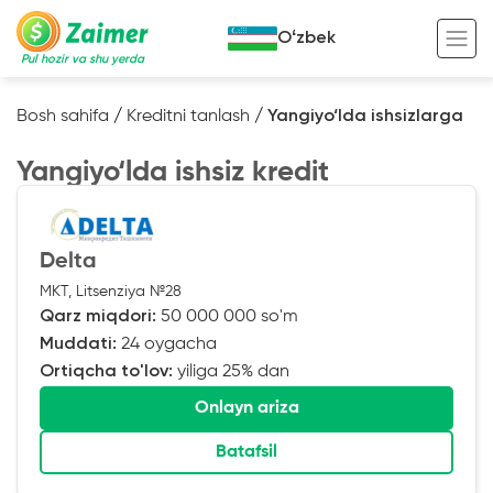
Oʻzbek
Pul hozir va shu yerda
Bosh sahifa
/
Kreditni tanlash
/
Yangiyo‘lda ishsizlarga
Garov evaziga kredit
Yangiyo‘lda ishsiz kredit
Avto garov evaziga kredit
Ko’chmas mulk garov evaziga kredit
Foydali
Delta
Maxsus texnika garov evaziga kredit
Kreditingizning hayotiy tsikli
MKT, Litsenziya №28
Qarz miqdori:
50 000 000 so'm
Kredit onlayn
Kalkulyator
Muddati:
24 oygacha
Tadbirkorlar uchun onlayn kredit
Ortiqcha to'lov:
yiliga 25% dan
O‘zini o‘zi band qilganlar uchun onlayn
Onlayn ariza
kredit
Batafsil