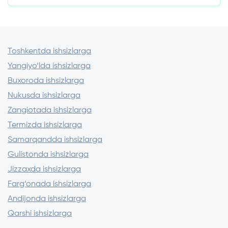
Qaytarish uchun: 1,4 mln so‘m
Birinchi qarz odatda eng kichigi bo‘ladi
Ortiqcha to‘lov: 400 ming so‘m
O‘z vaqtida to‘lansa, limitlar oshadi
Ayrim MFOlar faqat pasport va telefon
raqamini talab qiladi
Toshkentda ishsizlarga
Oldindan to‘lov talab qiladigan
Yangiyo‘lda ishsizlarga
kreditorlardan qoching
Buxoroda ishsizlarga
Nukusda ishsizlarga
Zangiotada ishsizlarga
Termizda ishsizlarga
Samarqandda ishsizlarga
Gulistonda ishsizlarga
Jizzaxda ishsizlarga
Farg‘onada ishsizlarga
Andijonda ishsizlarga
Qarshi ishsizlarga