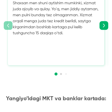
Shaxsan men shuni aytishim mumkinki, xizmat
juda ajoyib va ​​qulay. Yo'q, men jiddiy aytaman,
men pulni bunday tez olmaganman. Xizmat
orqali menga juda tez kredit berildi, saytga
kirganimdan boshlab kartaga pul kelib
tushguncha 15 daqiqa o'tdi.
Yangiyo‘ldagi MKT va banklar kartada: