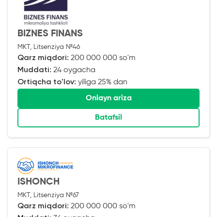
BIZNES FINANS
MKT, Litsenziya №46
Qarz miqdori:
200 000 000 so'm
Muddati:
24 oygacha
Ortiqcha to'lov:
yiliga 25% dan
Onlayn ariza
Batafsil
ISHONCH
MKT, Litsenziya №67
Qarz miqdori:
200 000 000 so'm