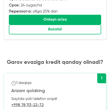
Срок:
24 oygacha
Переплата:
yiliga 25% dan
Onlayn ariza
Batafsil
Garov evaziga kredit qanday olinadi?
1
1 daqiqa
Arizani qoldiring
Saytda yoki telefon orqali
+998 78 113-22-72