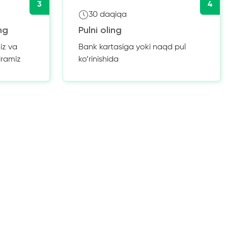
3
4
30 daqiqa
ng
Pulni oling
iz va
Bank kartasiga yoki naqd pul
iramiz
ko’rinishida