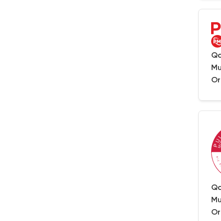
Qa
Mu
Or
Qa
Mu
Or