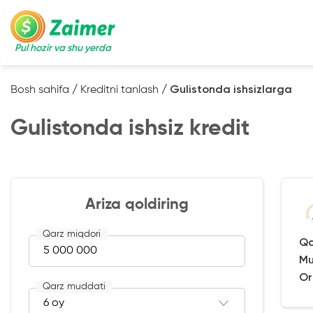
Pul hozir va shu yerda
Bosh sahifa
/
Kreditni tanlash
/
Gulistonda ishsizlarga
Gulistonda ishsiz kredit
Ariza qoldiring
Qarz miqdori
Qa
Mu
Or
Qarz muddati