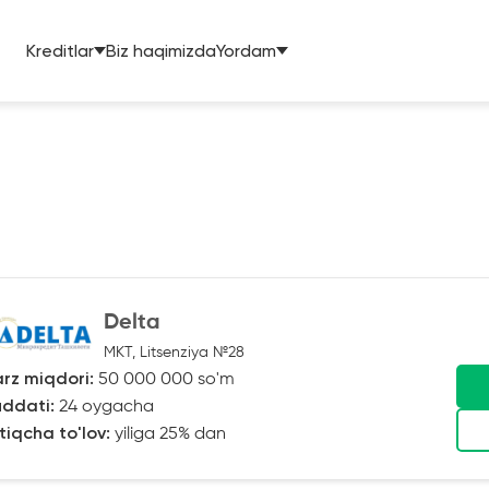
Kreditlar
Biz haqimizda
Yordam
Delta
MKT, Litsenziya №28
rz miqdori:
50 000 000 so'm
ddati:
24 oygacha
tiqcha to'lov:
yiliga 25% dan