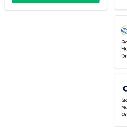
Qa
Mu
Or
Qa
Mu
Or