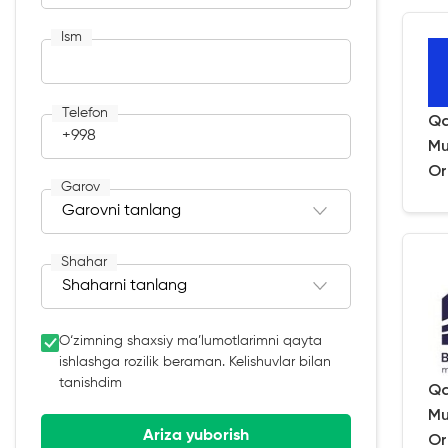
Ism
Telefon
Qa
+998
Mu
Or
Garov
Shahar
O‘zimning shaxsiy ma’lumotlarimni qayta
ishlashga rozilik beraman. Kelishuvlar bilan
tanishdim
Qa
Mu
Ariza yuborish
Or