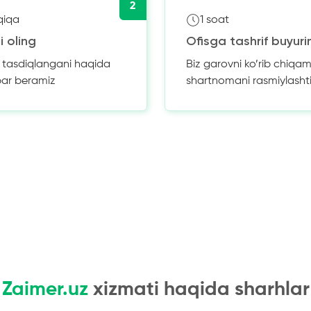
2
qiqa
1 soat
i oling
Ofisga tashrif buyuri
z tasdiqlangani haqida
Biz garovni ko’rib chiqam
bar beramiz
shartnomani rasmiylasht
Zaimer.uz
xizmati haqida sharhlar