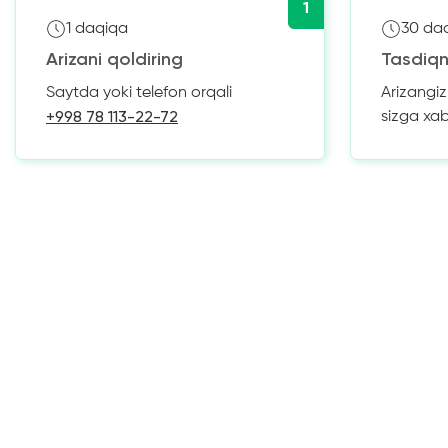
1
1 daqiqa
30 da
Arizani qoldiring
Tasdiqn
Saytda yoki telefon orqali
Arizangi
+998 78 113-22-72
sizga xa