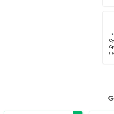
Су
Ср
Пе
G