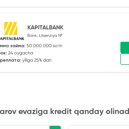
KAPITALBANK
Bank, Litsenziya №
мма займа:
50 000 000 so'm
ок:
24 oygacha
реплата:
yiliga 25% dan
arov evaziga kredit qanday olinad