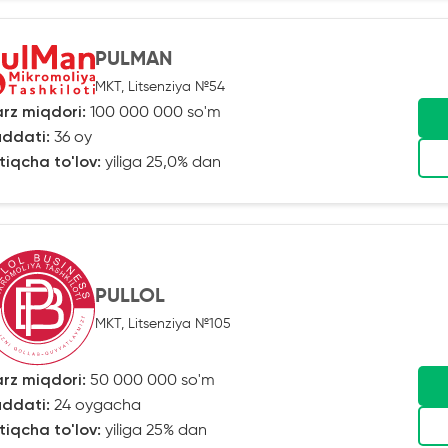
PULMAN
MKT, Litsenziya №54
rz miqdori:
100 000 000 so'm
ddati:
36 oy
tiqcha to'lov:
yiliga 25,0% dan
PULLOL
MKT, Litsenziya №105
rz miqdori:
50 000 000 so'm
ddati:
24 oygacha
tiqcha to'lov:
yiliga 25% dan