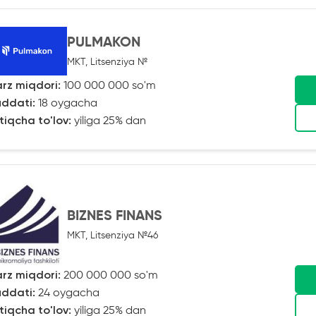
PULMAKON
MKT, Litsenziya №
rz miqdori:
100 000 000 so'm
ddati:
18 oygacha
tiqcha to'lov:
yiliga 25% dan
BIZNES FINANS
MKT, Litsenziya №46
rz miqdori:
200 000 000 so'm
ddati:
24 oygacha
tiqcha to'lov:
yiliga 25% dan