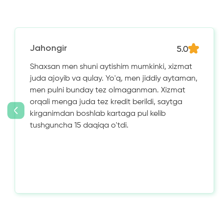
5.0
Jahongir
Shaxsan men shuni aytishim mumkinki, xizmat
juda ajoyib va ​​qulay. Yo'q, men jiddiy aytaman,
men pulni bunday tez olmaganman. Xizmat
orqali menga juda tez kredit berildi, saytga
kirganimdan boshlab kartaga pul kelib
tushguncha 15 daqiqa o'tdi.