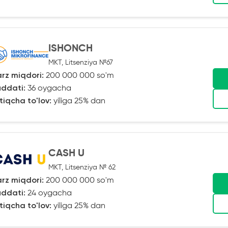
ISHONCH
MKT, Litsenziya №67
rz miqdori:
200 000 000 so'm
ddati:
36 oygacha
tiqcha to'lov:
yiliga 25% dan
CASH U
MKT, Litsenziya № 62
rz miqdori:
200 000 000 so'm
ddati:
24 oygacha
tiqcha to'lov:
yiliga 25% dan