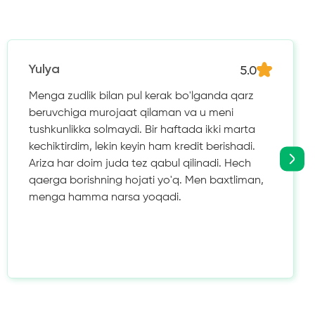
5.0
Yulya
Menga zudlik bilan pul kerak bo'lganda qarz
beruvchiga murojaat qilaman va u meni
tushkunlikka solmaydi. Bir haftada ikki marta
kechiktirdim, lekin keyin ham kredit berishadi.
Ariza har doim juda tez qabul qilinadi. Hech
qaerga borishning hojati yo'q. Men baxtliman,
menga hamma narsa yoqadi.