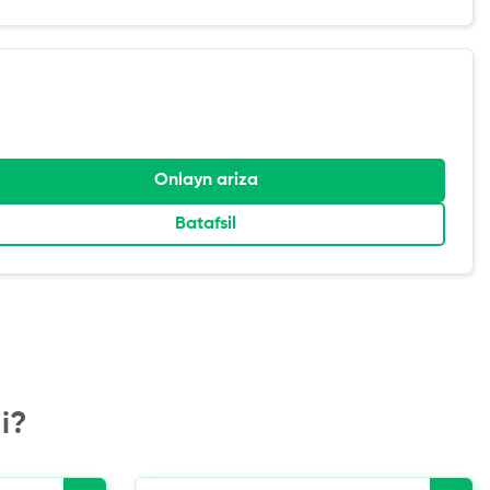
Onlayn ariza
Batafsil
i?