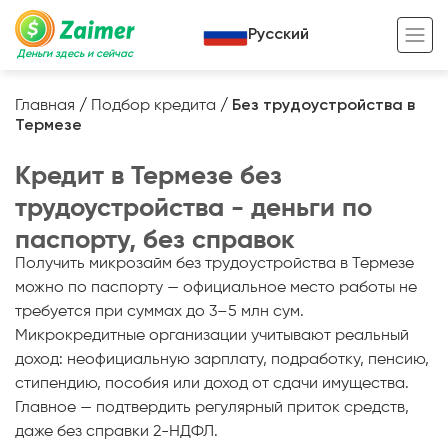
Русский
Деньги здесь и сейчас
Главная
/
Подбор кредита
/
Без трудоустройства в
Термезе
Кредит под залог
Кредит в Термезе без
Кредит под залог авто
трудоустройства - деньги по
Кредит под залог недвижимости
Жизненный цикл вашего кредита
паспорту, без справок
Кредит под залог спецтехники
Полезные статьи
Получить микрозайм без трудоустройства в Термезе
можно по паспорту — официальное место работы не
Кредит онлайн
Кредитный калькулятор
требуется при суммах до 3–5 млн сум.
Кредит для предпринимателей
Микрокредитные организации учитывают реальный
доход: неофициальную зарплату, подработку, пенсию,
Кредит для самозанятых
стипендию, пособия или доход от сдачи имущества.
Главное — подтвердить регулярный приток средств,
даже без справки 2-НДФЛ.