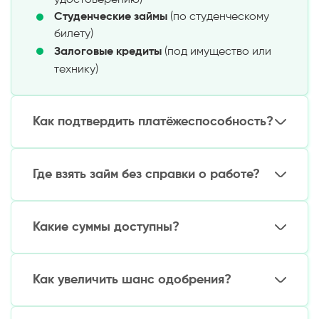
Студенческие займы
(по студенческому
билету)
Залоговые кредиты
(под имущество или
технику)
Как подтвердить платёжеспособность?
Альтернативные способы:
Где взять займ без справки о работе?
Выписка по банковскому счету
Документы на имущество (для залога)
Проверенные варианты:
Справка о пособии/пенсии
Какие суммы доступны?
Договоры подряда (для фрилансеров)
Онлайн-МФО
с автоматическим
одобрением
Лимиты:
Кредитные кооперативы
Как увеличить шанс одобрения?
Ломбарды
(под залог имущества)
Без подтверждения дохода: до 3 млн сум
Банки
с программами для пенсионеров/
Под залог: до 10 млн сум
Советы:
студентов
Для пенсионеров: до 5 млн сум