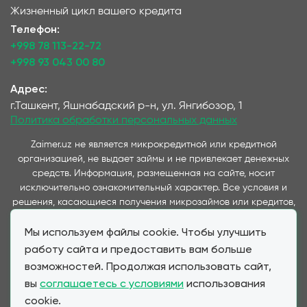
Жизненный цикл вашего кредита
Телефон:
+998 78 113-22-72
+998 93 043 00 80
Адрес:
г.Ташкент, Яшнабадский р-н, ул. Янгибозор, 1
Политика обработки персональных данных
Zaimer.uz не является микрокредитной или кредитной
организацией, не выдает займы и не привлекает денежных
средств. Информация, размещенная на сайте, носит
исключительно ознакомительный характер. Все условия и
решения, касающиеся получения микрозаймов или кредитов,
принимаются непосредственно компаниями,
Мы используем файлы cookie. Чтобы улучшить
предоставляющими данные услуги и представленные на
данном сайте. Важно отметить, что условия займов и
работу сайта и предоставить вам больше
кредитов, предлагаемые через наш сервис, полностью
возможностей. Продолжая использовать сайт,
соответствуют условиям, предоставляемым партнерскими
вы
соглашаетесь с условиями
использования
МФО и банками при прямом обращении клиента. Zaimer.uz
cookie.
выступает в качестве информационного посредника,