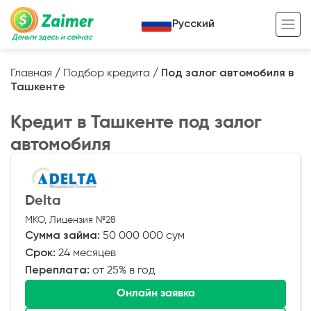
Русский
Деньги здесь и сейчас
Главная
/
Подбор кредита
/
Под залог автомобиля в
Ташкенте
Кредит под залог
Кредит в Ташкенте под залог
Кредит под залог авто
автомобиля
Кредит под залог недвижимости
Жизненный цикл вашего кредита
Кредит под залог спецтехники
Полезные статьи
Delta
Кредит онлайн
Кредитный калькулятор
МКО, Лицензия №28
Кредит для предпринимателей
Сумма займа:
50 000 000 сум
Срок:
24 месяцев
Кредит для самозанятых
Переплата:
от 25% в год
Онлайн заявка