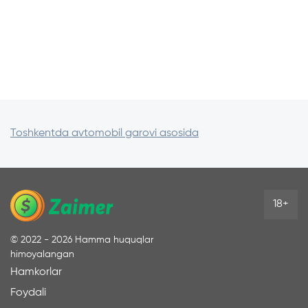
Toshkentda avtomobil garovi asosida
18+
©
2022 - 2026
Hamma huquqlar
himoyalangan
Hamkorlar
Foydali