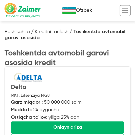
Oʻzbek
Pul hozir va shu yerda
Bosh sahifa
/
Kreditni tanlash
/
Toshkentda avtomobil
garovi asosida
Garov evaziga kredit
Toshkentda avtomobil garovi
Avto garov evaziga kredit
asosida kredit
Ko’chmas mulk garov evaziga kredit
Foydali
Maxsus texnika garov evaziga kredit
Kreditingizning hayotiy tsikli
Delta
Kredit onlayn
Kalkulyator
MKT, Litsenziya №28
Tadbirkorlar uchun onlayn kredit
Qarz miqdori:
50 000 000 so'm
Muddati:
24 oygacha
O‘zini o‘zi band qilganlar uchun onlayn
kredit
Ortiqcha to'lov:
yiliga 25% dan
Onlayn ariza