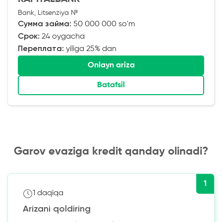
Bank, Litsenziya №
Сумма займа:
50 000 000 so'm
Срок:
24 oygacha
Переплата:
yiliga 25% dan
Onlayn ariza
Batafsil
Garov evaziga kredit qanday olinadi?
1
1 daqiqa
Arizani qoldiring