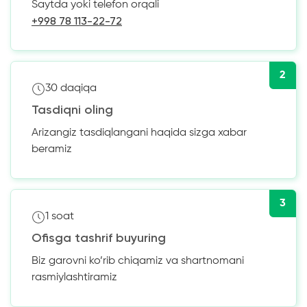
Saytda yoki telefon orqali
+998 78 113-22-72
2
30 daqiqa
Tasdiqni oling
Arizangiz tasdiqlangani haqida sizga xabar
beramiz
3
1 soat
Ofisga tashrif buyuring
Biz garovni ko’rib chiqamiz va shartnomani
rasmiylashtiramiz