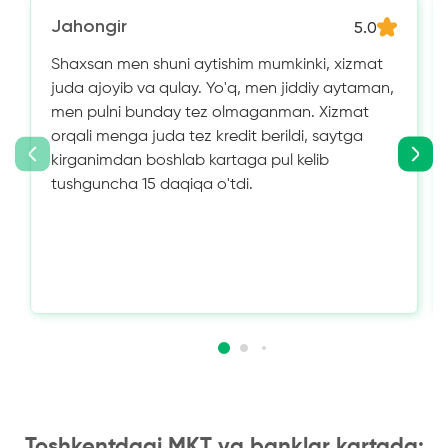
Jahongir
5.0
Shaxsan men shuni aytishim mumkinki, xizmat
juda ajoyib va ​​qulay. Yo'q, men jiddiy aytaman,
men pulni bunday tez olmaganman. Xizmat
orqali menga juda tez kredit berildi, saytga
kirganimdan boshlab kartaga pul kelib
tushguncha 15 daqiqa o'tdi.
Toshkentdagi MKT va banklar kartada: