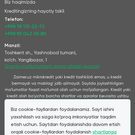
Biz haqimizda
Kreditingizning hayotiy tsikli
Telefon:
+998 78 113-22-72
+998 93 043 00 80
Manzil:
Toshkent sh., Yashnobod tumani,
ko‘ch. Yangibozor, 1
Shaxsiy ma'lumotlarni qayta ishlash siyosati
Zaimer.uz mikrokredit yoki kredit tashkiloti emas, u kredit
bermaydi va mablag' jalb qilmaydi. Saytda joylashtirilgan
ma'lumotlar faqat ma'lumot olish uchun mo'ljallangan. Kredit yoki
kredit olish bo'yicha barcha shartlar va qarorlar bevosita ushbu
xizmatlarni ko'rsatuvchi kompaniyalar tomonidan qabul qilinadi
Biz cookie-fayllardan foydalanamiz. Sayt ishini
va ushbu saytda taqdim etiladi. Ta’kidlash joizki, bizning
xizmatimiz orqali taqdim etilayotgan kredit va qarz shartlari
yaxshilash va sizga ko‘proq imkoniyatlar taqdim
mijozning bevosita murojaatiga ko‘ra hamkor mikromoliya
etish uchun. Saytdan foydalanishda davom etish
tashkilotlari va banklar tomonidan taqdim etilgan shartlarga
orqali cookie-fayllardan foydalanish
shartlariga
to‘liq mos keladi. Zaimer.uz moliyaviy mahsulotlar narxi va