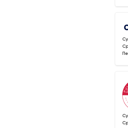
Су
Ср
Пе
Су
Ср