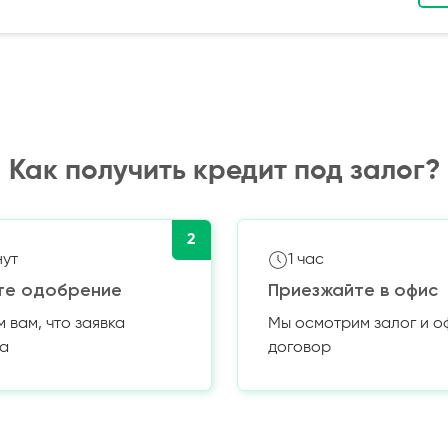
Как получить кредит под залог?
2
нут
1 час
те одобрение
Приезжайте в офис
вам, что заявка
Мы осмотрим залог и 
а
договор