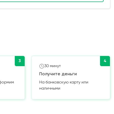
3
4
30 минут
Получите деньги
оформим
На банковскую карту или
наличными