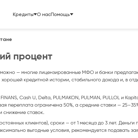
Кредиты
О нас
Помощь
стане
кий процент
озможно — многие лицензированные МФО и банки предлагаю
хорошей кредитной истории, стабильного дохода и, в отд
FINANS, Cash U, Delta, PULMAKON, PULMAN, PULLOL и Kapit
вая переплата ограничена 50%, а средние ставки — 25–35
 снижение ставок.
постоянных клиентов), сроки — от 1 месяца до 3 лет. Деньги
аксимально выгодные условия, рекомендуется подавать зая