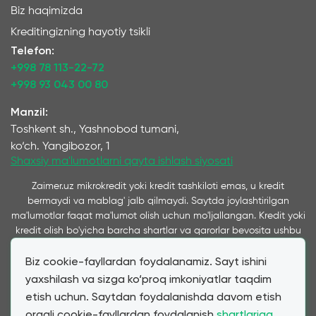
Biz haqimizda
Kreditingizning hayotiy tsikli
Telefon:
+998 78 113-22-72
+998 93 043 00 80
Manzil:
Toshkent sh., Yashnobod tumani,
ko‘ch. Yangibozor, 1
Shaxsiy ma'lumotlarni qayta ishlash siyosati
Zaimer.uz mikrokredit yoki kredit tashkiloti emas, u kredit
bermaydi va mablag' jalb qilmaydi. Saytda joylashtirilgan
ma'lumotlar faqat ma'lumot olish uchun mo'ljallangan. Kredit yoki
kredit olish bo'yicha barcha shartlar va qarorlar bevosita ushbu
xizmatlarni ko'rsatuvchi kompaniyalar tomonidan qabul qilinadi
Biz cookie-fayllardan foydalanamiz. Sayt ishini
va ushbu saytda taqdim etiladi. Ta’kidlash joizki, bizning
xizmatimiz orqali taqdim etilayotgan kredit va qarz shartlari
yaxshilash va sizga ko‘proq imkoniyatlar taqdim
mijozning bevosita murojaatiga ko‘ra hamkor mikromoliya
etish uchun. Saytdan foydalanishda davom etish
tashkilotlari va banklar tomonidan taqdim etilgan shartlarga
orqali cookie-fayllardan foydalanish
shartlariga