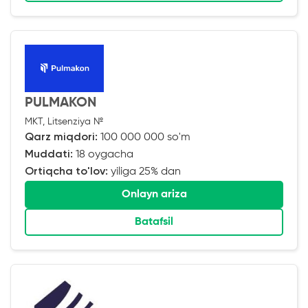
PULMAKON
MKT, Litsenziya №
Qarz miqdori:
100 000 000 so'm
Muddati:
18 oygacha
Ortiqcha to'lov:
yiliga 25% dan
Onlayn ariza
Batafsil