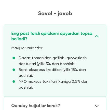
Savol - javob
Eng past foizli qarzlarni qayerdan topsa
bo‘ladi?
Mavjud variantlar:
Davlat tomonidan qo‘llab-quvvatlash
dasturlari (yillik 3% dan boshlab)
Bank ekspress kreditlari (yillik 18% dan
boshlab)
MFO maxsus takliflari (kuniga 0,5% dan
boshlab)
Qanday hujjatlar kerak?