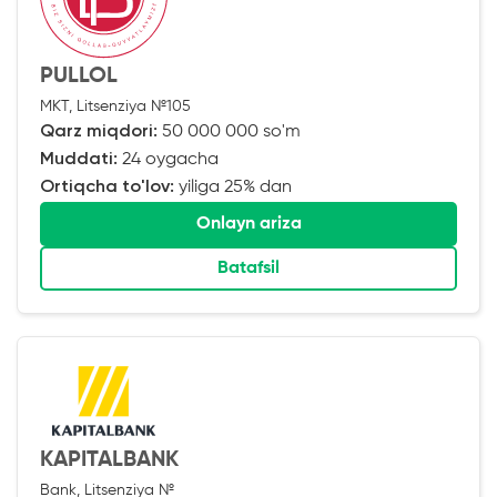
PULLOL
MKT, Litsenziya №105
Qarz miqdori:
50 000 000 so'm
Muddati:
24 oygacha
Ortiqcha to'lov:
yiliga 25% dan
Onlayn ariza
Batafsil
KAPITALBANK
Bank, Litsenziya №