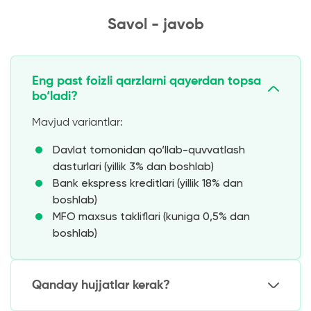
Savol - javob
Eng past foizli qarzlarni qayerdan topsa
bo‘ladi?
Mavjud variantlar:
Davlat tomonidan qo‘llab-quvvatlash
dasturlari (yillik 3% dan boshlab)
Bank ekspress kreditlari (yillik 18% dan
boshlab)
MFO maxsus takliflari (kuniga 0,5% dan
boshlab)
Qanday hujjatlar kerak?