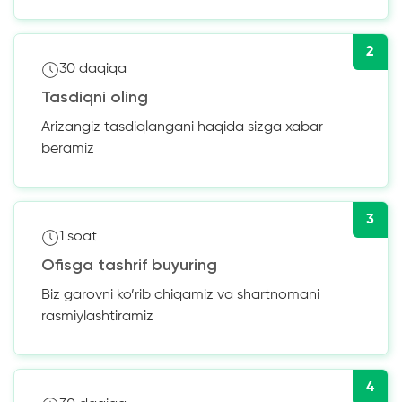
2
30 daqiqa
Tasdiqni oling
Arizangiz tasdiqlangani haqida sizga xabar
beramiz
3
1 soat
Ofisga tashrif buyuring
Biz garovni ko’rib chiqamiz va shartnomani
rasmiylashtiramiz
4