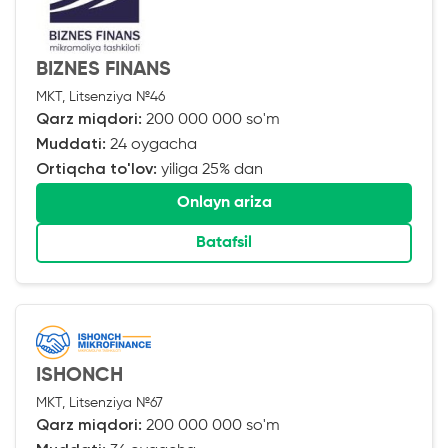
BIZNES FINANS
MKT, Litsenziya №46
Qarz miqdori:
200 000 000 so'm
Muddati:
24 oygacha
Ortiqcha to'lov:
yiliga 25% dan
Onlayn ariza
Batafsil
ISHONCH
MKT, Litsenziya №67
Qarz miqdori:
200 000 000 so'm