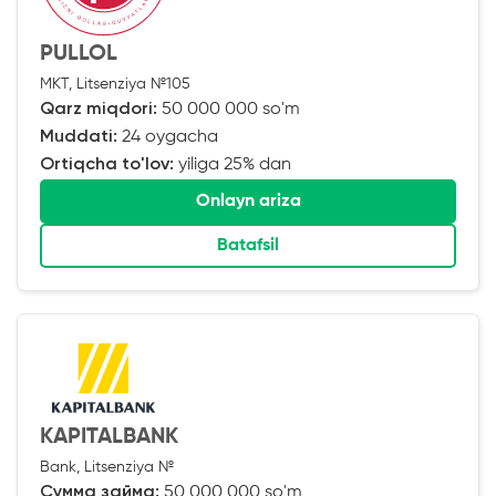
PULLOL
MKT, Litsenziya №105
Qarz miqdori:
50 000 000 so'm
Muddati:
24 oygacha
Ortiqcha to'lov:
yiliga 25% dan
Onlayn ariza
Batafsil
KAPITALBANK
Bank, Litsenziya №
Сумма займа:
50 000 000 so'm