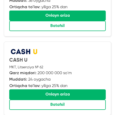
Muddati:
36 oygacha
Ortiqcha to'lov:
yiliga 25% dan
Onlayn ariza
Batafsil
CASH U
MKT, Litsenziya № 62
Qarz miqdori:
200 000 000 so'm
Muddati:
24 oygacha
Ortiqcha to'lov:
yiliga 25% dan
Onlayn ariza
Batafsil