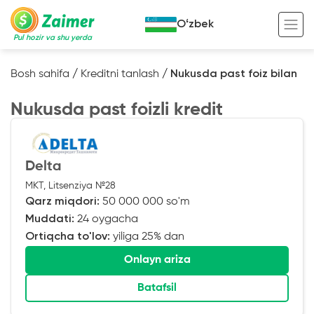
Oʻzbek
Pul hozir va shu yerda
Bosh sahifa
/
Kreditni tanlash
/
Nukusda past foiz bilan
Garov evaziga kredit
Nukusda past foizli kredit
Avto garov evaziga kredit
Ko’chmas mulk garov evaziga kredit
Foydali
Delta
Maxsus texnika garov evaziga kredit
Kreditingizning hayotiy tsikli
MKT, Litsenziya №28
Qarz miqdori:
50 000 000 so'm
Kredit onlayn
Kalkulyator
Muddati:
24 oygacha
Tadbirkorlar uchun onlayn kredit
Ortiqcha to'lov:
yiliga 25% dan
O‘zini o‘zi band qilganlar uchun onlayn
Onlayn ariza
kredit
Batafsil