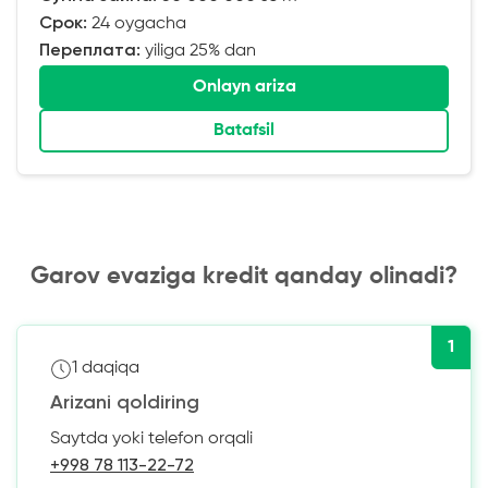
Срок:
24 oygacha
Переплата:
yiliga 25% dan
Onlayn ariza
Batafsil
Garov evaziga kredit qanday olinadi?
1
1 daqiqa
Arizani qoldiring
Saytda yoki telefon orqali
+998 78 113-22-72