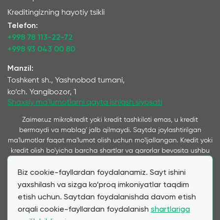
Kreditingizning hayotiy tsikli
Telefon:
+998 78 113-22-72
+998 93 043 00 80
Manzil:
Toshkent sh., Yashnobod tumani,
ko‘ch. Yangibozor, 1
Shaxsiy ma'lumotlarni qayta ishlash siyosati
Zaimer.uz mikrokredit yoki kredit tashkiloti emas, u kredit
bermaydi va mablag' jalb qilmaydi. Saytda joylashtirilgan
ma'lumotlar faqat ma'lumot olish uchun mo'ljallangan. Kredit yoki
kredit olish bo'yicha barcha shartlar va qarorlar bevosita ushbu
xizmatlarni ko'rsatuvchi kompaniyalar tomonidan qabul qilinadi
Biz cookie-fayllardan foydalanamiz. Sayt ishini
va ushbu saytda taqdim etiladi. Ta’kidlash joizki, bizning
xizmatimiz orqali taqdim etilayotgan kredit va qarz shartlari
yaxshilash va sizga ko‘proq imkoniyatlar taqdim
mijozning bevosita murojaatiga ko‘ra hamkor mikromoliya
etish uchun. Saytdan foydalanishda davom etish
tashkilotlari va banklar tomonidan taqdim etilgan shartlarga
orqali cookie-fayllardan foydalanish
shartlariga
to‘liq mos keladi. Zaimer.uz moliyaviy mahsulotlar narxi va