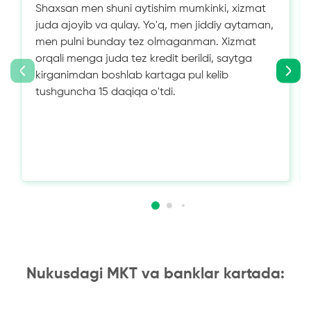
Shaxsan men shuni aytishim mumkinki, xizmat
juda ajoyib va ​​qulay. Yo'q, men jiddiy aytaman,
men pulni bunday tez olmaganman. Xizmat
orqali menga juda tez kredit berildi, saytga
kirganimdan boshlab kartaga pul kelib
tushguncha 15 daqiqa o'tdi.
Nukusdagi MKT va banklar kartada: