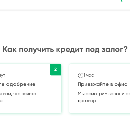
Как получить кредит под залог?
2
нут
1 час
те одобрение
Приезжайте в офис
вам, что заявка
Мы осмотрим залог и 
а
договор