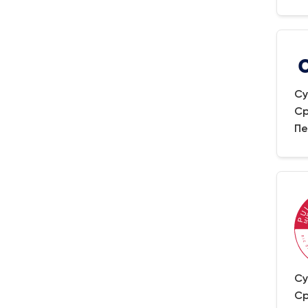
Су
Ср
Пе
Су
Ср