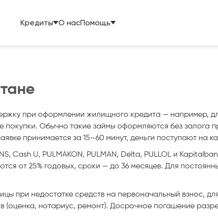
Кредиты
О нас
Помощь
стане
ддержку при оформлении жилищного кредита — например, д
е покупки. Обычно такие займы оформляются без залога пр
явке принимается за 15–60 минут, деньги поступают на кар
S, Cash U, PULMAKON, PULMAN, Delta, PULLOL и Kapitalbank
ются от 25% годовых, сроки — до 36 месяцев. Для постоян
ницы при недостатке средств на первоначальный взнос, д
 (оценка, нотариус, ремонт). Досрочное погашение разр