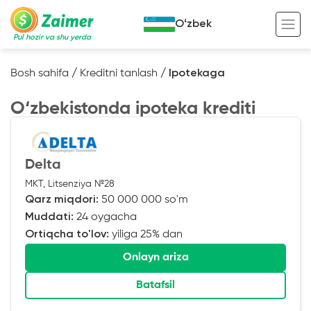
Oʻzbek
Pul hozir va shu yerda
Bosh sahifa
/
Kreditni tanlash
/
Ipotekaga
Garov evaziga kredit
O‘zbekistonda ipoteka krediti
Avto garov evaziga kredit
Ko’chmas mulk garov evaziga kredit
Foydali
Delta
Maxsus texnika garov evaziga kredit
Kreditingizning hayotiy tsikli
MKT, Litsenziya №28
Qarz miqdori:
50 000 000 so'm
Kredit onlayn
Kalkulyator
Muddati:
24 oygacha
Tadbirkorlar uchun onlayn kredit
Ortiqcha to'lov:
yiliga 25% dan
O‘zini o‘zi band qilganlar uchun onlayn
Onlayn ariza
kredit
Batafsil