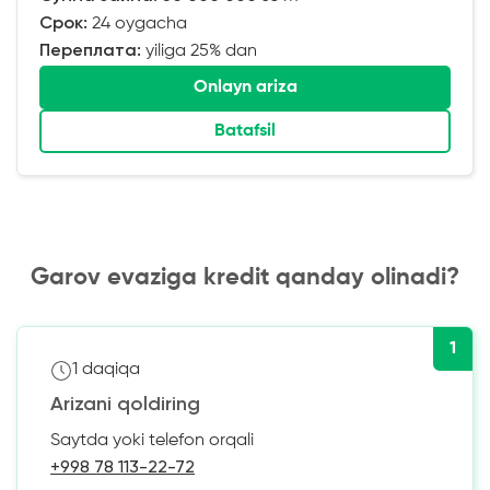
Срок:
24 oygacha
Переплата:
yiliga 25% dan
Onlayn ariza
Batafsil
Garov evaziga kredit qanday olinadi?
1
1 daqiqa
Arizani qoldiring
Saytda yoki telefon orqali
+998 78 113-22-72