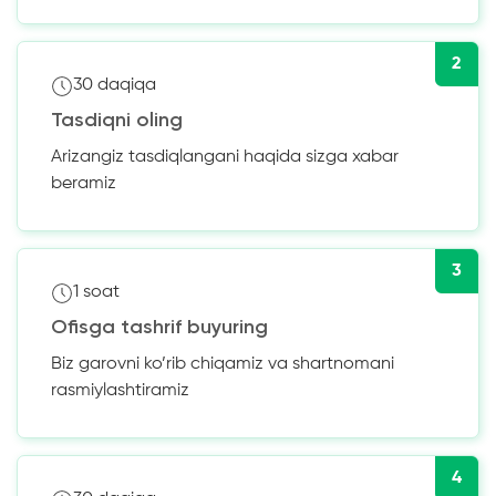
2
30 daqiqa
Tasdiqni oling
Arizangiz tasdiqlangani haqida sizga xabar
beramiz
3
1 soat
Ofisga tashrif buyuring
Biz garovni ko’rib chiqamiz va shartnomani
rasmiylashtiramiz
4