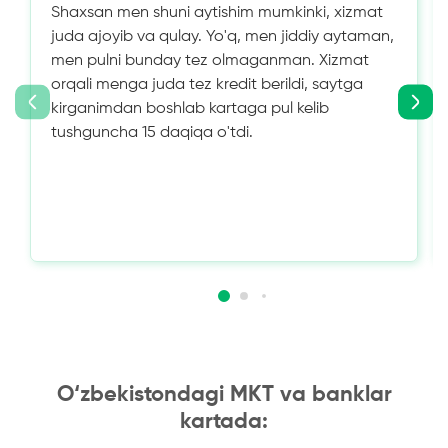
Shaxsan men shuni aytishim mumkinki, xizmat
juda ajoyib va ​​qulay. Yo'q, men jiddiy aytaman,
men pulni bunday tez olmaganman. Xizmat
orqali menga juda tez kredit berildi, saytga
kirganimdan boshlab kartaga pul kelib
tushguncha 15 daqiqa o'tdi.
O‘zbekistondagi MKT va banklar
kartada: