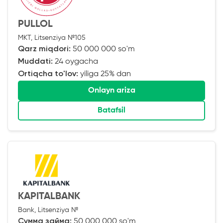
PULLOL
MKT, Litsenziya №105
Qarz miqdori:
50 000 000 so'm
Muddati:
24 oygacha
Ortiqcha to'lov:
yiliga 25% dan
Onlayn ariza
Batafsil
KAPITALBANK
Bank, Litsenziya №
Сумма займа:
50 000 000 so'm