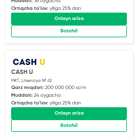
Muddati:
36 oygacha
Ortiqcha to'lov:
yiliga 25% dan
Onlayn ariza
Batafsil
CASH U
MKT, Litsenziya № 62
Qarz miqdori:
200 000 000 so'm
Muddati:
24 oygacha
Ortiqcha to'lov:
yiliga 25% dan
Onlayn ariza
Batafsil