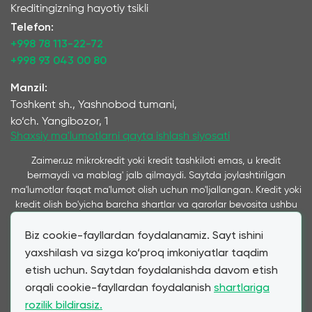
Kreditingizning hayotiy tsikli
Telefon:
+998 78 113-22-72
+998 93 043 00 80
Manzil:
Toshkent sh., Yashnobod tumani,
ko‘ch. Yangibozor, 1
Shaxsiy ma'lumotlarni qayta ishlash siyosati
Zaimer.uz mikrokredit yoki kredit tashkiloti emas, u kredit
bermaydi va mablag' jalb qilmaydi. Saytda joylashtirilgan
ma'lumotlar faqat ma'lumot olish uchun mo'ljallangan. Kredit yoki
kredit olish bo'yicha barcha shartlar va qarorlar bevosita ushbu
xizmatlarni ko'rsatuvchi kompaniyalar tomonidan qabul qilinadi
Biz cookie-fayllardan foydalanamiz. Sayt ishini
va ushbu saytda taqdim etiladi. Ta’kidlash joizki, bizning
xizmatimiz orqali taqdim etilayotgan kredit va qarz shartlari
yaxshilash va sizga ko‘proq imkoniyatlar taqdim
mijozning bevosita murojaatiga ko‘ra hamkor mikromoliya
etish uchun. Saytdan foydalanishda davom etish
tashkilotlari va banklar tomonidan taqdim etilgan shartlarga
orqali cookie-fayllardan foydalanish
shartlariga
to‘liq mos keladi. Zaimer.uz moliyaviy mahsulotlar narxi va
rozilik bildirasiz.
shartlariga ta'sir qilmasdan, mijozlarga qulay shartnomalarni