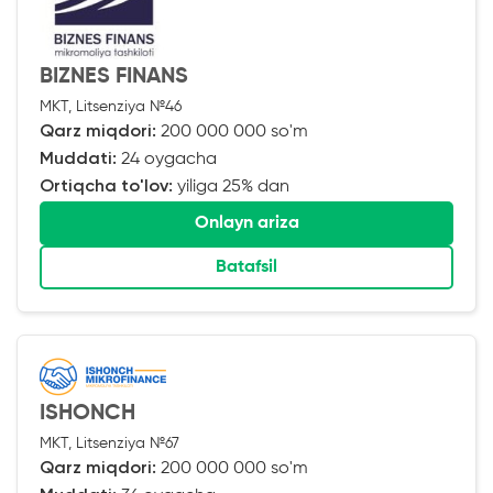
BIZNES FINANS
MKT, Litsenziya №46
Qarz miqdori:
200 000 000 so'm
Muddati:
24 oygacha
Ortiqcha to'lov:
yiliga 25% dan
Onlayn ariza
Batafsil
ISHONCH
MKT, Litsenziya №67
Qarz miqdori:
200 000 000 so'm