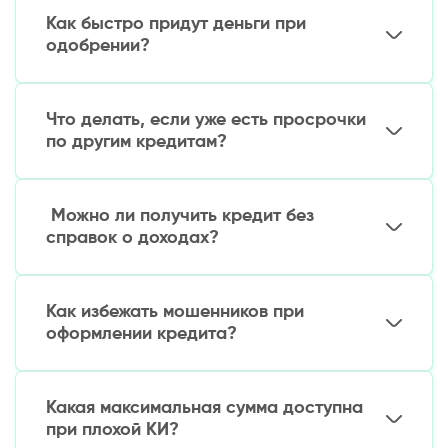
кредиты. Рекомендуем начинать с небольших
Как быстро придут деньги при
сумм и коротких сроков.
одобрении?
Большинство МФО перечисляют средства в
течение 15-60 минут после одобрения заявки.
Что делать, если уже есть просрочки
Самые быстрые сервисы – за 5-15 минут.
по другим кредитам?
Лучшее решение – рефинансирование: новый
кредит для погашения старых долгов. Многие
Можно ли получить кредит без
МФО предлагают такие программы.
справок о доходах?
Да, большинство МФО не требуют
подтверждения дохода при небольших суммах
Как избежать мошенников при
займов (до 5-10 млн сум).
оформлении кредита?
Проверяйте:
Какая максимальная сумма доступна
Наличие лицензии у МФО на сайте ЦБ РУз
при плохой КИ?
Реальные отзывы о компании