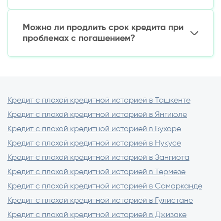
Никогда не платите «страховой взнос» до
Первый займ обычно ограничен 3-5 млн сум.
получения денег
При своевременном погашении лимиты
Можно ли продлить срок кредита при
постепенно увеличиваются до 50-100 млн сум.
проблемах с погашением?
Да, большинство МФО предлагают
пролонгацию займа, но за эту услугу
взимается дополнительная плата (обычно 10-
30% от суммы).
Кредит с плохой кредитной историей в Ташкенте
Кредит с плохой кредитной историей в Янгиюле
Кредит с плохой кредитной историей в Бухаре
Кредит с плохой кредитной историей в Нукусе
Кредит с плохой кредитной историей в Зангиота
Кредит с плохой кредитной историей в Термезе
Кредит с плохой кредитной историей в Самарканде
Кредит с плохой кредитной историей в Гулистане
Кредит с плохой кредитной историей в Джизаке