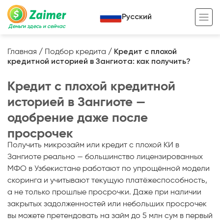
Русский
Деньги здесь и сейчас
Главная
/
Подбор кредита
/
Кредит с плохой
кредитной историей в Зангиота: как получить?
Кредит под залог
Кредит с плохой кредитной
Кредит под залог авто
историей в Зангиоте —
Кредит под залог недвижимости
Жизненный цикл вашего кредита
одобрение даже после
Кредит под залог спецтехники
Полезные статьи
просрочек
Кредит онлайн
Кредитный калькулятор
Получить микрозайм или кредит с плохой КИ в
Зангиоте реально — большинство лицензированных
Кредит для предпринимателей
МФО в Узбекистане работают по упрощённой модели
скоринга и учитывают текущую платёжеспособность,
Кредит для самозанятых
а не только прошлые просрочки. Даже при наличии
закрытых задолженностей или небольших просрочек
вы можете претендовать на займ до 5 млн сум в первый