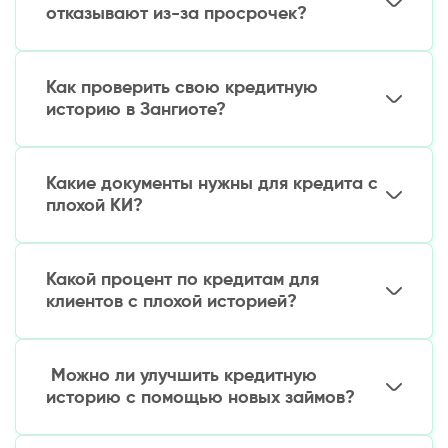
отказывают из-за просрочек?
Попробуйте обратиться в МФО, которые
работают с проблемной КИ.
Как проверить свою кредитную
историю в Зангиоте?
Также можно рассмотреть:
Это можно сделать через Центральный банк
Залоговые кредиты (под технику,
РУз (cbu.uz), MYgo или банки-партнеры.
автомобиль)
Какие документы нужны для кредита с
Потребуется паспорт и ИНН.
Рефинансирование существующих долгов
плохой КИ?
Обычно требуется только:
Какой процент по кредитам для
Паспорт гражданина Узбекистана
клиентов с плохой историей?
Номер телефона
Банковская карта (для онлайн-займов)
Процентные ставки выше стандартных – от
1,5% до 3% в день. Однако некоторые МФО
Можно ли улучшить кредитную
предлагают специальные программы с
историю с помощью новых займов?
пониженными ставками.
Да, если своевременно погашать новые