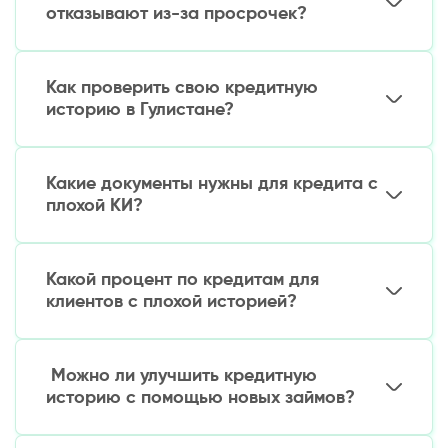
отказывают из-за просрочек?
Попробуйте обратиться в МФО, которые
работают с проблемной КИ.
Как проверить свою кредитную
историю в Гулистане?
Также можно рассмотреть:
Это можно сделать через Центральный банк
Залоговые кредиты (под технику,
РУз (cbu.uz), MYgo или банки-партнеры.
автомобиль)
Какие документы нужны для кредита с
Потребуется паспорт и ИНН.
Рефинансирование существующих долгов
плохой КИ?
Обычно требуется только:
Какой процент по кредитам для
Паспорт гражданина Узбекистана
клиентов с плохой историей?
Номер телефона
Банковская карта (для онлайн-займов)
Процентные ставки выше стандартных – от
1,5% до 3% в день. Однако некоторые МФО
Можно ли улучшить кредитную
предлагают специальные программы с
историю с помощью новых займов?
пониженными ставками.
Да, если своевременно погашать новые