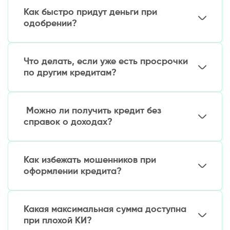
кредиты. Рекомендуем начинать с небольших
Как быстро придут деньги при
сумм и коротких сроков.
одобрении?
Большинство МФО перечисляют средства в
течение 15-60 минут после одобрения заявки.
Что делать, если уже есть просрочки
Самые быстрые сервисы – за 5-15 минут.
по другим кредитам?
Лучшее решение – рефинансирование: новый
кредит для погашения старых долгов. Многие
Можно ли получить кредит без
МФО предлагают такие программы.
справок о доходах?
Да, большинство МФО не требуют
подтверждения дохода при небольших суммах
Как избежать мошенников при
займов (до 5-10 млн сум).
оформлении кредита?
Проверяйте:
Какая максимальная сумма доступна
Наличие лицензии у МФО на сайте ЦБ РУз
при плохой КИ?
Реальные отзывы о компании