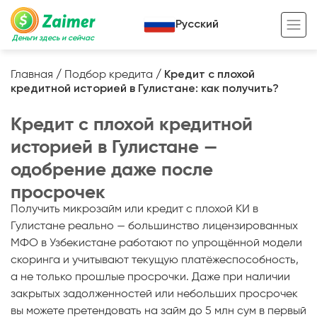
Русский
Деньги здесь и сейчас
Главная
/
Подбор кредита
/
Кредит с плохой
кредитной историей в Гулистане: как получить?
Кредит под залог
Кредит с плохой кредитной
Кредит под залог авто
историей в Гулистане —
Кредит под залог недвижимости
Жизненный цикл вашего кредита
одобрение даже после
Кредит под залог спецтехники
Полезные статьи
просрочек
Кредит онлайн
Кредитный калькулятор
Получить микрозайм или кредит с плохой КИ в
Гулистане реально — большинство лицензированных
Кредит для предпринимателей
МФО в Узбекистане работают по упрощённой модели
скоринга и учитывают текущую платёжеспособность,
Кредит для самозанятых
а не только прошлые просрочки. Даже при наличии
закрытых задолженностей или небольших просрочек
вы можете претендовать на займ до 5 млн сум в первый