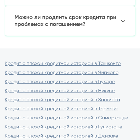
Никогда не платите «страховой взнос» до
Первый займ обычно ограничен 3-5 млн сум.
получения денег
При своевременном погашении лимиты
Можно ли продлить срок кредита при
постепенно увеличиваются до 50-100 млн сум.
проблемах с погашением?
Да, большинство МФО предлагают
пролонгацию займа, но за эту услугу
взимается дополнительная плата (обычно 10-
30% от суммы).
Кредит с плохой кредитной историей в Ташкенте
Кредит с плохой кредитной историей в Янгиюле
Кредит с плохой кредитной историей в Бухаре
Кредит с плохой кредитной историей в Нукусе
Кредит с плохой кредитной историей в Зангиота
Кредит с плохой кредитной историей в Термезе
Кредит с плохой кредитной историей в Самарканде
Кредит с плохой кредитной историей в Гулистане
Кредит с плохой кредитной историей в Джизаке