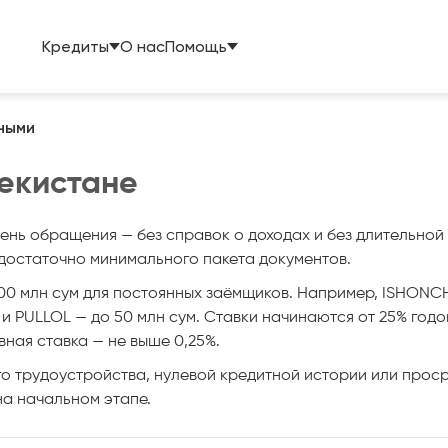
Кредиты
О нас
Помощь
ными
екистане
 день обращения — без справок о доходах и без длительн
м достаточно минимального пакета документов.
200 млн сум для постоянных заёмщиков. Например, ISHONCH
 и PULLOL — до 50 млн сум. Ставки начинаются от 25% год
ная ставка — не выше 0,25%.
о трудоустройства, нулевой кредитной истории или проср
на начальном этапе.