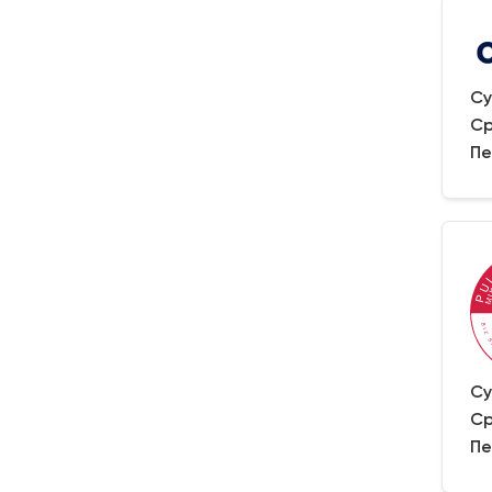
Су
Ср
Пе
Су
Ср
Пе