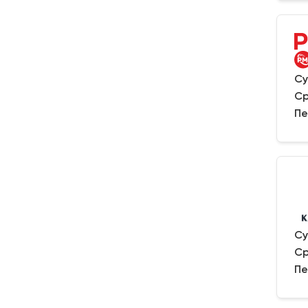
Су
Ср
Пе
Су
Ср
Пе