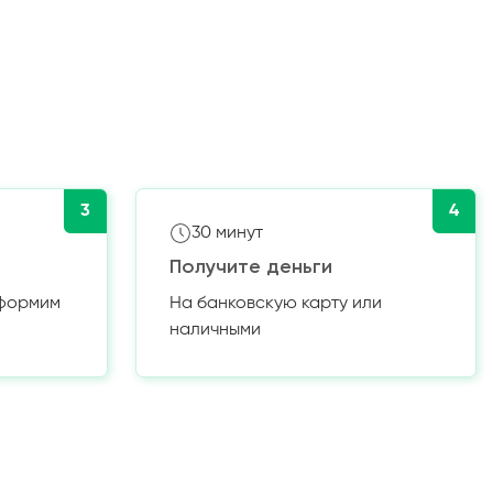
3
4
30 минут
Получите деньги
оформим
На банковскую карту или
наличными