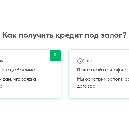
Как получить кредит под залог?
2
нут
1 час
те одобрение
Приезжайте в офис
вам, что заявка
Мы осмотрим залог и 
а
договор