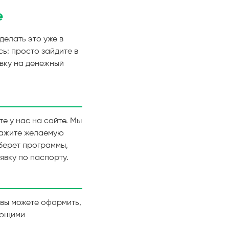
е
делать это уже в
ь: просто зайдите в
явку на денежный
е у нас на сайте. Мы
кажите желаемую
дберет программы,
явку по паспорту.
 вы можете оформить,
ующими