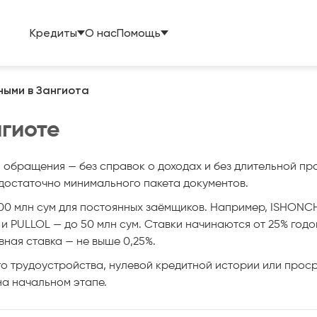
Кредиты
О нас
Помощь
ными в Зангиота
гиоте
нь обращения — без справок о доходах и без длительной 
м достаточно минимального пакета документов.
200 млн сум для постоянных заёмщиков. Например, ISHONCH
 и PULLOL — до 50 млн сум. Ставки начинаются от 25% год
ная ставка — не выше 0,25%.
о трудоустройства, нулевой кредитной истории или проср
на начальном этапе.