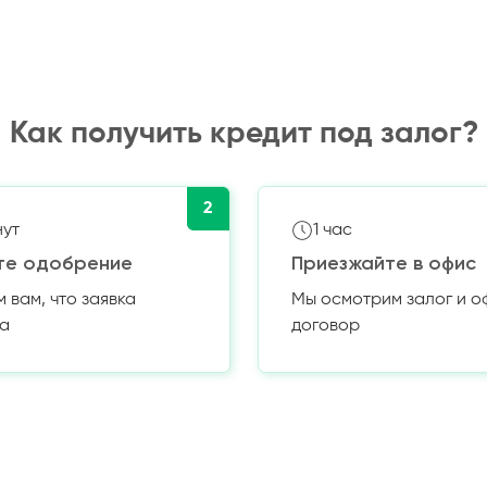
Как получить кредит под залог?
2
нут
1 час
те одобрение
Приезжайте в офис
вам, что заявка
Мы осмотрим залог и 
а
договор