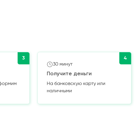
3
4
30 минут
Получите деньги
оформим
На банковскую карту или
наличными