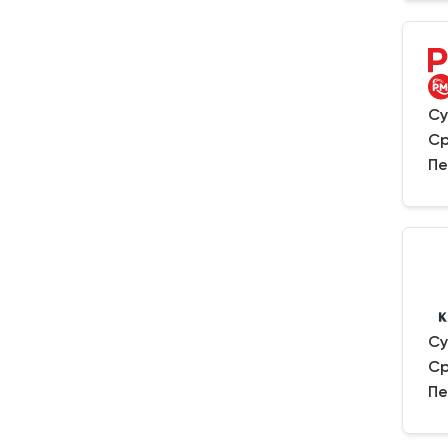
Су
Ср
Пе
Су
Ср
Пе