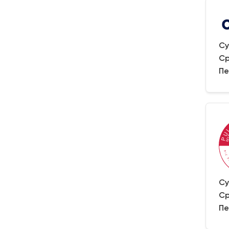
Су
Ср
Пе
Су
Ср
Пе