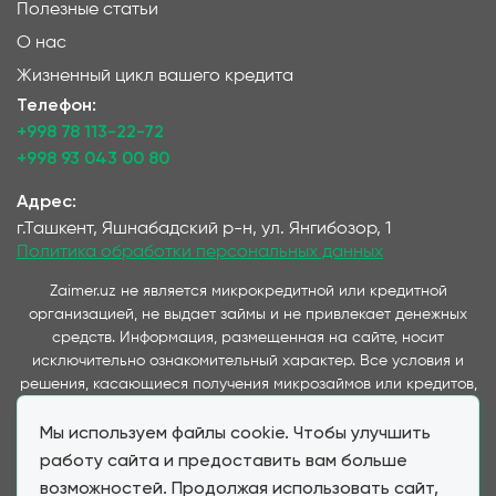
Полезные статьи
О нас
Жизненный цикл вашего кредита
Телефон:
+998 78 113-22-72
+998 93 043 00 80
Адрес:
г.Ташкент, Яшнабадский р-н, ул. Янгибозор, 1
Политика обработки персональных данных
Zaimer.uz не является микрокредитной или кредитной
организацией, не выдает займы и не привлекает денежных
средств. Информация, размещенная на сайте, носит
исключительно ознакомительный характер. Все условия и
решения, касающиеся получения микрозаймов или кредитов,
принимаются непосредственно компаниями,
Мы используем файлы cookie. Чтобы улучшить
предоставляющими данные услуги и представленные на
данном сайте. Важно отметить, что условия займов и
работу сайта и предоставить вам больше
кредитов, предлагаемые через наш сервис, полностью
возможностей. Продолжая использовать сайт,