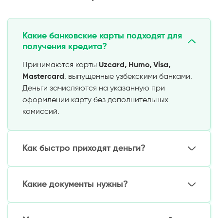
Какие банковские карты подходят для
получения кредита?
Принимаются карты
Uzcard, Humo, Visa,
Mastercard
, выпущенные узбекскими банками.
Деньги зачисляются на указанную при
оформлении карту без дополнительных
комиссий.
Как быстро приходят деньги?
От 5 минут до 1 часа
после одобрения заявки.
Самые быстрые сервисы переводят средства
Какие документы нужны?
за 2–15 минут
при корректно заполненных
данных.
Только
паспорт Узбекистана
и
номер
телефона
. Для займов свыше
10 млн сум
могут