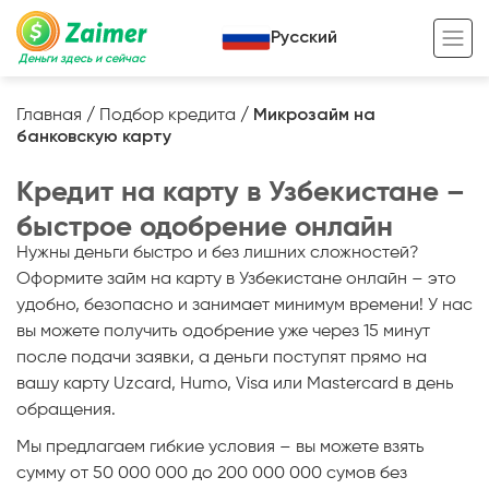
Русский
Деньги здесь и сейчас
Главная
/
Подбор кредита
/
Микрозайм на
банковскую карту
Кредит под залог
Кредит на карту в Узбекистане –
Кредит под залог авто
быстрое одобрение онлайн
Кредит под залог недвижимости
Жизненный цикл вашего кредита
Нужны деньги быстро и без лишних сложностей?
Кредит под залог спецтехники
Полезные статьи
Оформите займ на карту в Узбекистане онлайн – это
удобно, безопасно и занимает минимум времени! У нас
Кредит онлайн
Кредитный калькулятор
вы можете получить одобрение уже через 15 минут
после подачи заявки, а деньги поступят прямо на
Кредит для предпринимателей
вашу карту Uzcard, Humo, Visa или Mastercard в день
Кредит для самозанятых
обращения.
Мы предлагаем гибкие условия – вы можете взять
сумму от 50 000 000 до 200 000 000 сумов без