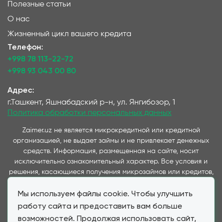
Полезные статьи
О нас
Жизненный цикл вашего кредита
Телефон:
+998 78 113-22-72
+998 93 043 00 80
Адрес:
г.Ташкент, Яшнабадский р-н, ул. Янгибозор, 1
Политика обработки персональных данных
Zaimer.uz не является микрокредитной или кредитной
организацией, не выдает займы и не привлекает денежных
средств. Информация, размещенная на сайте, носит
исключительно ознакомительный характер. Все условия и
решения, касающиеся получения микрозаймов или кредитов,
принимаются непосредственно компаниями,
Мы используем файлы cookie. Чтобы улучшить
предоставляющими данные услуги и представленные на
данном сайте. Важно отметить, что условия займов и
работу сайта и предоставить вам больше
кредитов, предлагаемые через наш сервис, полностью
возможностей. Продолжая использовать сайт,