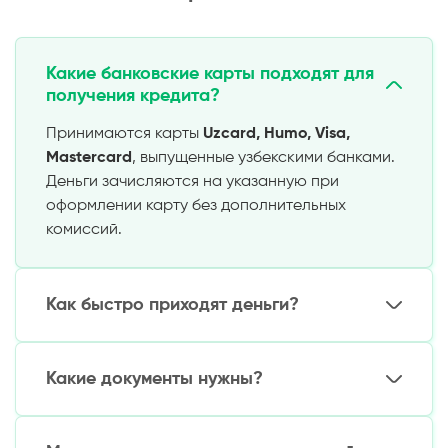
Какие банковские карты подходят для
получения кредита?
Принимаются карты
Uzcard, Humo, Visa,
Mastercard
, выпущенные узбекскими банками.
Деньги зачисляются на указанную при
оформлении карту без дополнительных
комиссий.
Как быстро приходят деньги?
От 5 минут до 1 часа
после одобрения заявки.
Самые быстрые сервисы переводят средства
Какие документы нужны?
за 2–15 минут
при корректно заполненных
данных.
Только
паспорт Узбекистана
и
номер
телефона
. Для займов свыше
10 млн сум
могут