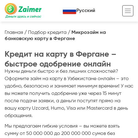
Русский
Деньги здесь и сейчас
Главная
/
Подбор кредита
/
Микрозайм на
банковскую карту в Фергане
Кредит под залог
Кредит на карту в Фергане –
Кредит под залог авто
быстрое одобрение онлайн
Кредит под залог недвижимости
Жизненный цикл вашего кредита
Нужны деньги быстро и без лишних сложностей?
Кредит под залог спецтехники
Полезные статьи
Оформите займ на карту в Узбекистане онлайн – это
удобно, безопасно и занимает минимум времени! У нас
Кредит онлайн
Кредитный калькулятор
вы можете получить одобрение уже через 15 минут
после подачи заявки, а деньги поступят прямо на
Кредит для предпринимателей
вашу карту Uzcard, Humo, Visa или Mastercard в день
Кредит для самозанятых
обращения.
Мы предлагаем гибкие условия – вы можете взять
сумму от 50 000 000 до 200 000 000 сумов без