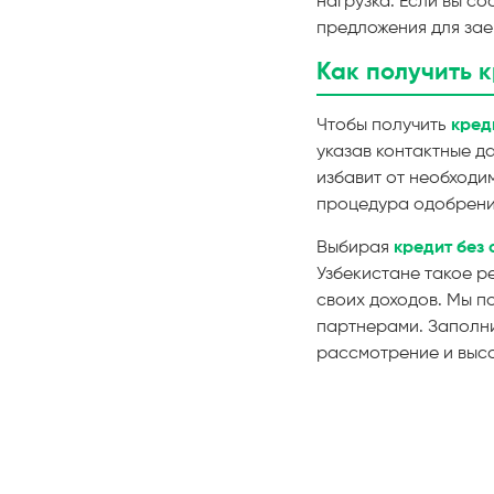
нагрузка. Если вы со
предложения для зае
Как получить 
Чтобы получить
кред
указав контактные д
избавит от необходи
процедура одобрения
Выбирая
кредит без
Узбекистане такое р
своих доходов. Мы п
партнерами. Заполни
рассмотрение и высо