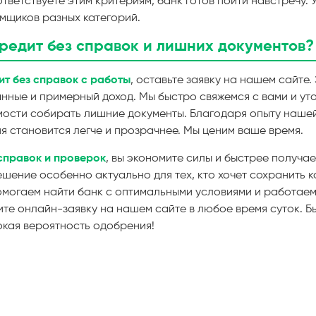
ответствуете этим критериям, банк готов пойти навстречу. 
мщиков разных категорий.
кредит без справок и лишних документов?
ит без справок с работы
, оставьте заявку на нашем сайте.
анные и примерный доход. Мы быстро свяжемся с вами и ут
мости собирать лишние документы. Благодаря опыту наше
 становится легче и прозрачнее. Мы ценим ваше время.
 справок и проверок
, вы экономите силы и быстрее получае
ешение особенно актуально для тех, кто хочет сохранить
омогаем найти банк с оптимальными условиями и работаем
те онлайн-заявку на нашем сайте в любое время суток. Б
кая вероятность одобрения!