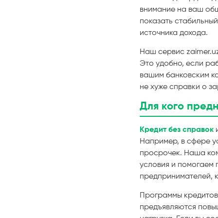
внимание на ваш общ
показать стабильный
источника дохода.
Наш сервис zaimer.u
Это удобно, если ра
вашим банковским к
не хуже справки о з
Для кого пред
Кредит без справок
и
Например, в сфере у
просрочек. Наша ком
условия и помогаем
предпринимателей, к
Программы кредито
предъявляются повыш