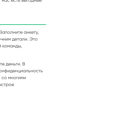
У нас есть выгодные
 Заполните анкету,
очним детали. Это
й команды,
те деньги. В
 конфиденциальность
 со многими
ыстрое