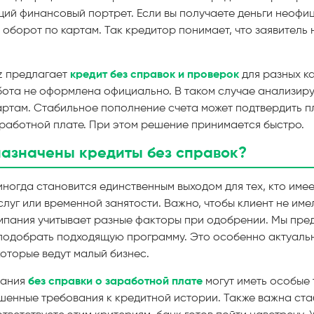
ий финансовый портрет. Если вы получаете деньги неофи
 оборот по картам. Так кредитор понимает, что заявитель 
z предлагает
кредит без справок и проверок
для разных ка
бота не оформлена официально. В таком случае анализир
артам. Стабильное пополнение счета может подтвердить 
аработной плате. При этом решение принимается быстро.
назначены кредиты без справок?
ногда становится единственным выходом для тех, кто имее
слуг или временной занятости. Важно, чтобы клиент не име
пания учитывает разные факторы при одобрении. Мы пре
 подобрать подходящую программу. Это особенно актуаль
оторые ведут малый бизнес.
вания
без справки о заработной плате
могут иметь особые 
енные требования к кредитной истории. Также важна ста