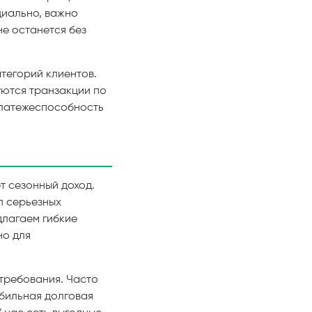
циально, важно
не останется без
тегорий клиентов.
уются транзакции по
платежеспособность
т сезонный доход.
л серьезных
длагаем гибкие
но для
требования. Часто
бильная долговая