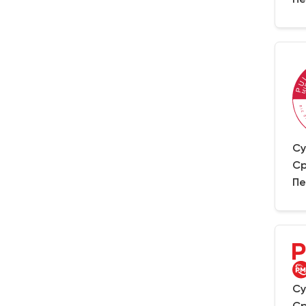
Су
Ср
Пе
Су