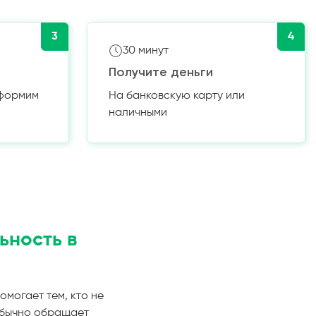
3
4
30 минут
Получите деньги
оформим
На банковскую карту или
наличными
ьность в
омогает тем, кто не
обычно обращает