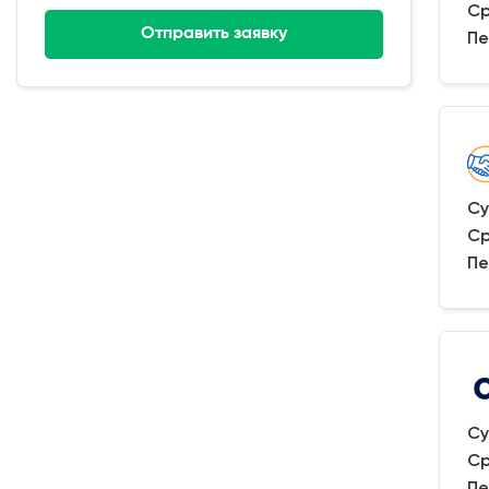
Ср
Отправить заявку
Пе
Су
Ср
Пе
Су
Ср
Пе