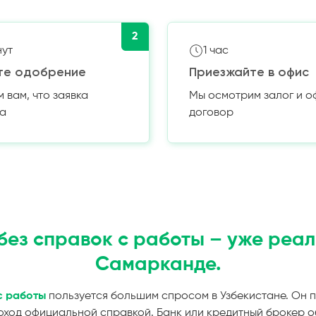
2
нут
1 час
те одобрение
Приезжайте в офис
вам, что заявка
Мы осмотрим залог и 
а
договор
без справок с работы – уже реал
Самарканде.
с работы
пользуется большим спросом в Узбекистане. Он п
оход официальной справкой. Банк или кредитный брокер 