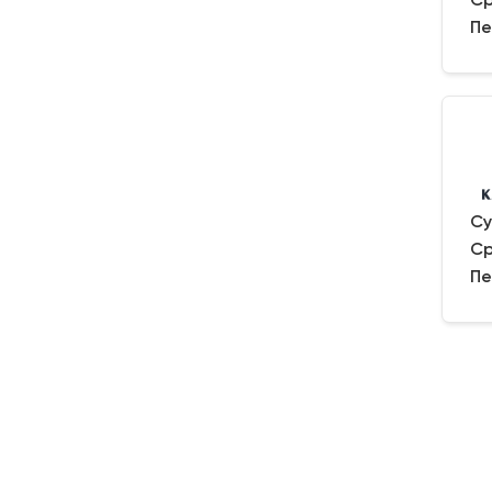
Ср
Пе
Су
Ср
Пе