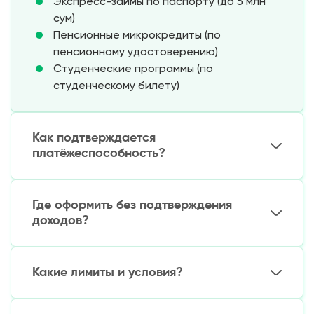
Экспресс-займы по паспорту (до 5 млн
сум)
Пенсионные микрокредиты (по
пенсионному удостоверению)
Студенческие программы (по
студенческому билету)
Залоговые микрозаймы (под имущество)
Как подтверждается
платёжеспособность?
Альтернативные методы оценки:
Где оформить без подтверждения
Анализ банковской карты (история
доходов?
операций)
Проверка кредитной истории (если
Надёжные варианты:
имеется)
Какие лимиты и условия?
Данные из госреестров (для
Онлайн-МФО с автоматическим
пенсионеров)
скорингом
Базовые параметры:
Залоговое имущество (для крупных сумм)
Банковские кредитные карты (начальный