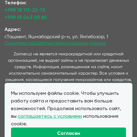
Телефон:
+998 78 113-22-72
+998 93 043 00 80
Адрес:
г.Ташкент, Яшнабадский р-н, ул. Янгибозор, 1
Политика обработки персональных данных
Zaimer.uz не является микрокредитной или кредитной
организацией, не выдает займы и не привлекает денежных
средств. Информация, размещенная на сайте, носит
исключительно ознакомительный характер. Все условия и
решения, касающиеся получения микрозаймов или кредитов,
принимаются непосредственно компаниями,
Мы используем файлы cookie. Чтобы улучшить
предоставляющими данные услуги и представленные на
данном сайте. Важно отметить, что условия займов и
работу сайта и предоставить вам больше
кредитов, предлагаемые через наш сервис, полностью
возможностей. Продолжая использовать сайт,
соответствуют условиям, предоставляемым партнерскими
вы
соглашаетесь с условиями
использования
МФО и банками при прямом обращении клиента. Zaimer.uz
cookie.
выступает в качестве информационного посредника,
обеспечивая удобство выбора и подачи заявок для клиентов,
Согласен