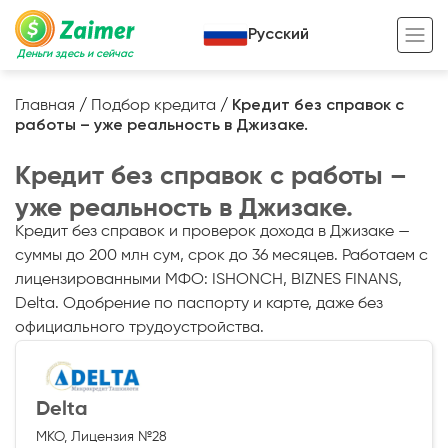
Русский
Деньги здесь и сейчас
Главная
/
Подбор кредита
/
Кредит без справок с
работы – уже реальность в Джизаке.
Кредит под залог
Кредит без справок с работы –
Кредит под залог авто
уже реальность в Джизаке.
Кредит под залог недвижимости
Жизненный цикл вашего кредита
Кредит без справок и проверок дохода в Джизаке —
Кредит под залог спецтехники
Полезные статьи
суммы до 200 млн сум, срок до 36 месяцев. Работаем с
лицензированными МФО: ISHONCH, BIZNES FINANS,
Кредит онлайн
Кредитный калькулятор
Delta. Одобрение по паспорту и карте, даже без
официального трудоустройства.
Кредит для предпринимателей
Кредит для самозанятых
Delta
МКО, Лицензия №28