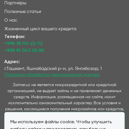
Партнёры
Полезные статьи
О нас
Жизненный цикл вашего кредита
Телефон:
+998 78 113-22-72
+998 93 043 00 80
Адрес:
г.Ташкент, Яшнабадский р-н, ул. Янгибозор, 1
Политика обработки персональных данных
Zaimer.uz не является микрокредитной или кредитной
организацией, не выдает займы и не привлекает денежных
средств. Информация, размещенная на сайте, носит
исключительно ознакомительный характер. Все условия и
решения, касающиеся получения микрозаймов или кредитов,
принимаются непосредственно компаниями,
Мы используем файлы cookie. Чтобы улучшить
предоставляющими данные услуги и представленные на
данном сайте. Важно отметить, что условия займов и
работу сайта и предоставить вам больше