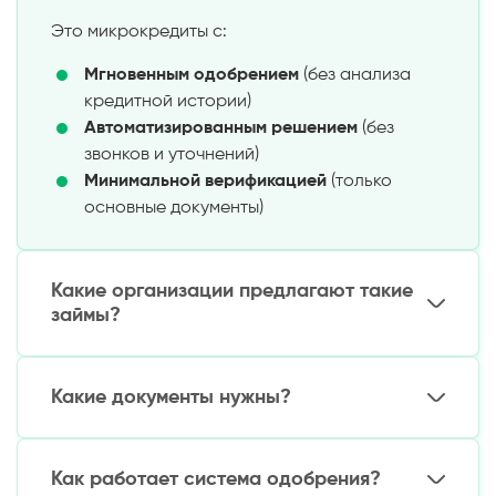
Это микрокредиты с:
Мгновенным одобрением
(без анализа
кредитной истории)
Автоматизированным решением
(без
звонков и уточнений)
Минимальной верификацией
(только
основные документы)
Какие организации предлагают такие
займы?
Доступные варианты:
Какие документы нужны?
Онлайн-МФО
с автоматическим
скорингом
Минимальный набор:
Финтех-сервисы
с мгновенной выдачей
Как работает система одобрения?
Микрокредитные компании
первого
Паспорт Узбекистана (фото/скан)