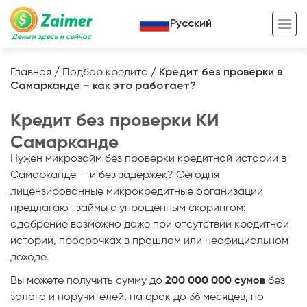
Русский
Деньги здесь и сейчас
Главная
/
Подбор кредита
/
Кредит без проверки в
Самарканде – как это работает?
Кредит под залог
Кредит без проверки КИ
Кредит под залог авто
Самарканде
Кредит под залог недвижимости
Жизненный цикл вашего кредита
Нужен микрозайм без проверки кредитной истории в
Кредит под залог спецтехники
Полезные статьи
Самарканде — и без задержек? Сегодня
лицензированные микрокредитные организации
Кредит онлайн
Кредитный калькулятор
предлагают займы с упрощённым скорингом:
одобрение возможно даже при отсутствии кредитной
Кредит для предпринимателей
истории, просрочках в прошлом или неофициальном
Кредит для самозанятых
доходе.
Вы можете получить сумму до
200 000 000 сумов
без
залога и поручителей, на срок до 36 месяцев, по