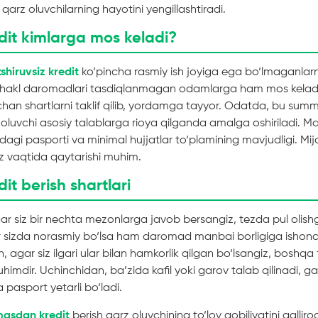
qarz oluvchilarning hayotini yengillashtiradi.
edit kimlarga mos keladi?
hiruvsiz kredit
ko‘pincha rasmiy ish joyiga ega bo‘lmaganlarni 
hakl daromadlari tasdiqlanmagan odamlarga ham mos keladi. 
chan shartlarni taklif qilib, yordamga tayyor. Odatda, bu sum
luvchi asosiy talablarga rioya qilganda amalga oshiriladi. M
agi pasporti va minimal hujjatlar to‘plamining mavjudligi. Mijo
‘z vaqtida qaytarishi muhim.
dit berish shartlari
gar siz bir nechta mezonlarga javob bersangiz, tezda pul olish
ar sizda norasmiy bo‘lsa ham daromad manbai borligiga ishonch 
n, agar siz ilgari ular bilan hamkorlik qilgan bo‘lsangiz, boshqa 
himdir. Uchinchidan, ba’zida kafil yoki garov talab qilinadi, ga
 pasport yetarli bo‘ladi.
rmasdan kredit
berish qarz oluvchining to‘lov qobiliyatini aqlliroq 