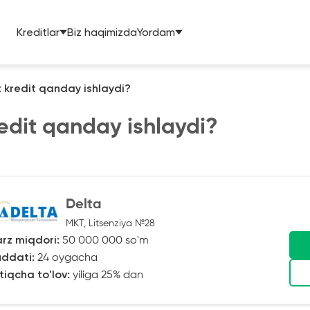
Kreditlar
Biz haqimizda
Yordam
 kredit qanday ishlaydi?
edit qanday ishlaydi?
Delta
MKT, Litsenziya №28
rz miqdori:
50 000 000 so'm
ddati:
24 oygacha
tiqcha to'lov:
yiliga 25% dan