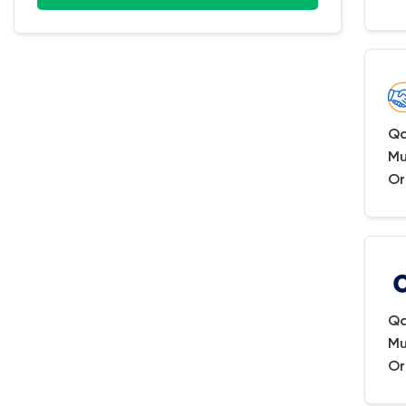
Qa
Mu
Or
Qa
Mu
Or