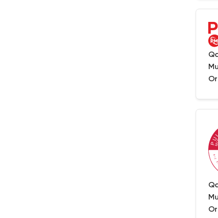
Qa
Mu
Or
Qa
Mu
Or