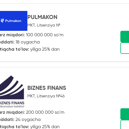
PULMAKON
MKT, Litsenziya №
rz miqdori:
100 000 000 so'm
ddati:
18 oygacha
tiqcha to'lov:
yiliga 25% dan
BIZNES FINANS
MKT, Litsenziya №46
rz miqdori:
200 000 000 so'm
ddati:
24 oygacha
tiqcha to'lov:
yiliga 25% dan