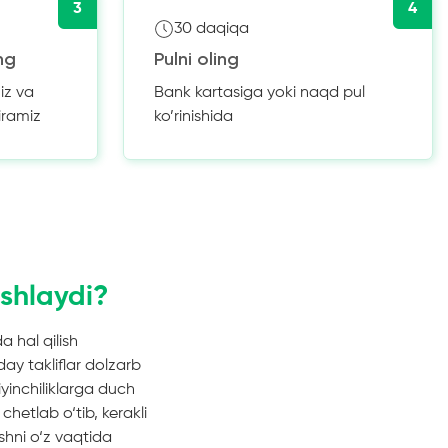
3
4
30 daqiqa
ng
Pulni oling
iz va
Bank kartasiga yoki naqd pul
iramiz
ko’rinishida
shlaydi?
 hal qilish
ay takliflar dolzarb
yinchiliklarga duch
hetlab o‘tib, kerakli
shni o‘z vaqtida