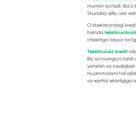
mumkin bo‘ladi. Ba’zi 
Shunday qilib, ular xat
O‘zbekistondagi kredi
hamda
tekshiruvlarsi
chiqishga tayyor bo‘lg
Tekshiruvsiz kredit
oli
Biz so‘rovingizni tahli
yaratish va tasdiqlash 
muammolarni hal qilish
va xavfsiz ekanligiga i