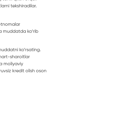
rni tekshiradilar.
motnomalar
qa muddatda ko‘rib
muddatni ko‘rsating.
hart-sharoitlar
va moliyaviy
uvsiz kredit olish oson