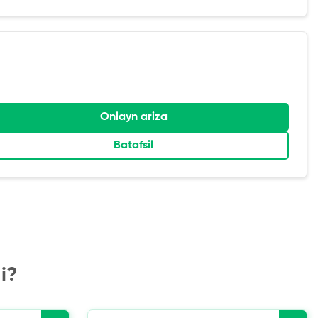
Onlayn ariza
Batafsil
i?