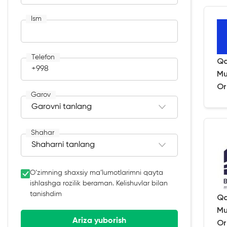
Ism
Telefon
Qa
+998
Mu
Or
Garov
Shahar
O‘zimning shaxsiy ma’lumotlarimni qayta
ishlashga rozilik beraman. Kelishuvlar bilan
tanishdim
Qa
Mu
Ariza yuborish
Or