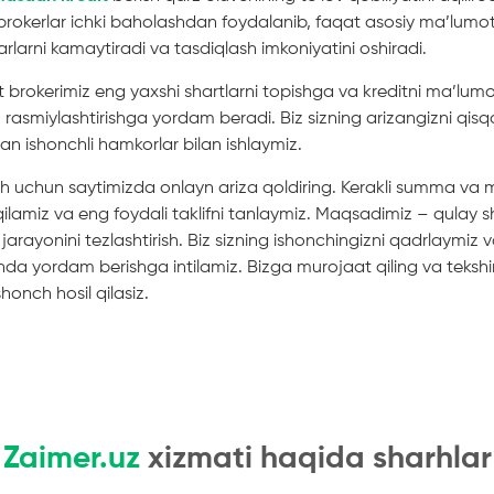
brokerlar ichki baholashdan foydalanib, faqat asosiy ma’lumotla
arlarni kamaytiradi va tasdiqlash imkoniyatini oshiradi.
t brokerimiz eng yaxshi shartlarni topishga va kreditni ma’lu
z
rasmiylashtirishga yordam beradi. Biz sizning arizangizni qis
an ishonchli hamkorlar bilan ishlaymiz.
sh uchun saytimizda onlayn ariza qoldiring. Kerakli summa va 
l qilamiz va eng foydali taklifni tanlaymiz. Maqsadimiz – qulay s
jarayonini tezlashtirish. Biz sizning ishonchingizni qadrlaymiz 
da yordam berishga intilamiz. Bizga murojaat qiling va tekshir
shonch hosil qilasiz.
Zaimer.uz
xizmati haqida sharhlar