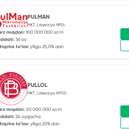
PULMAN
MKT, Litsenziya №54
rz miqdori:
100 000 000 so'm
ddati:
36 oy
tiqcha to'lov:
yiliga 25,0% dan
PULLOL
MKT, Litsenziya №105
rz miqdori:
50 000 000 so'm
ddati:
24 oygacha
tiqcha to'lov:
yiliga 25% dan