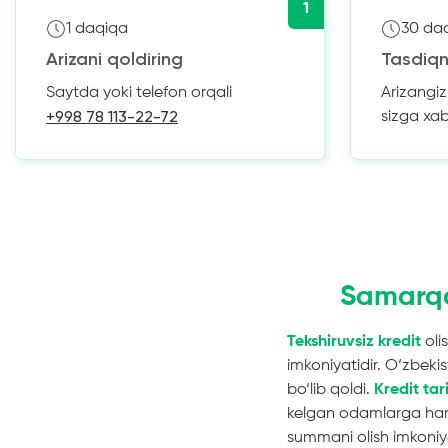
1
1 daqiqa
30 da
Arizani qoldiring
Tasdiqn
Saytda yoki telefon orqali
Arizangi
+998 78 113-22-72
sizga xa
Samarqa
Tekshiruvsiz kredit
oli
imkoniyatidir. O‘zbeki
bo‘lib qoldi.
Kredit tar
kelgan odamlarga ham q
summani olish imkoniya