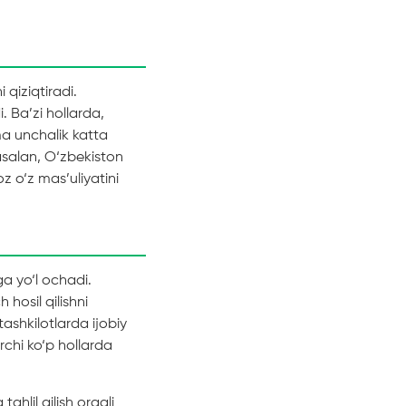
qiziqtiradi.
Ba’zi hollarda,
ma unchalik katta
asalan, O‘zbekiston
z o‘z mas’uliyatini
ga yo‘l ochadi.
hosil qilishni
tashkilotlarda ijobiy
rchi ko‘p hollarda
tahlil qilish orqali