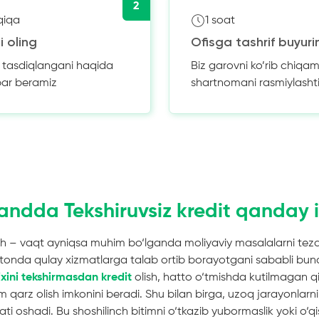
2
qiqa
1 soat
i oling
Ofisga tashrif buyuri
z tasdiqlangani haqida
Biz garovni ko’rib chiqam
bar beramiz
shartnomani rasmiylasht
ndda Tekshiruvsiz kredit qanday i
sh – vaqt ayniqsa muhim bo‘lganda moliyaviy masalalarni tezda
stonda qulay xizmatlarga talab ortib borayotgani sababli bund
ixini tekshirmasdan kredit
olish, hatto o‘tmishda kutilmagan qi
arz olish imkonini beradi. Shu bilan birga, uzoq jarayonlarni c
ti oshadi. Bu shoshilinch bitimni o‘tkazib yubormaslik yoki o‘qi