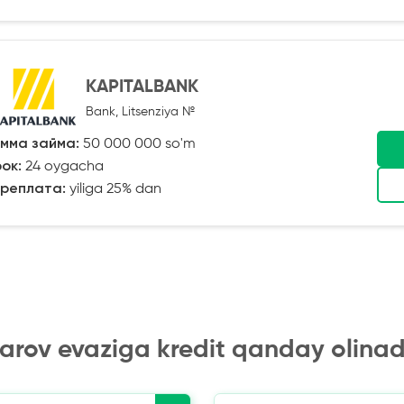
KAPITALBANK
Bank, Litsenziya №
мма займа:
50 000 000 so'm
ок:
24 oygacha
реплата:
yiliga 25% dan
arov evaziga kredit qanday olinad