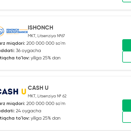
ISHONCH
MKT, Litsenziya №67
rz miqdori:
200 000 000 so'm
ddati:
36 oygacha
tiqcha to'lov:
yiliga 25% dan
CASH U
MKT, Litsenziya № 62
rz miqdori:
200 000 000 so'm
ddati:
24 oygacha
tiqcha to'lov:
yiliga 25% dan