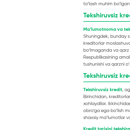
to‘lash muhim bo‘lgan 
Tekshiruvsiz kr
Ma’lumotnoma va teks
Shuningdek, bunday s
kreditorlar moslashuv
bo‘lmaganda va qarz o
Respublikasining amald
tushunishi va qarzni o
Tekshiruvsiz kre
Tekshiruvsiz kredit
, a
Birinchidan, kreditorl
xohlaydilar. Ikkinchida
obro‘ga ega bo‘lish mu
shaxsiy ma’lumotlar va
Kredit tarixini tekshi