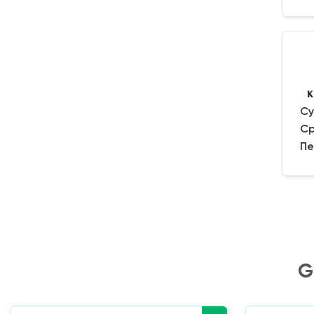
Су
Ср
Пе
G