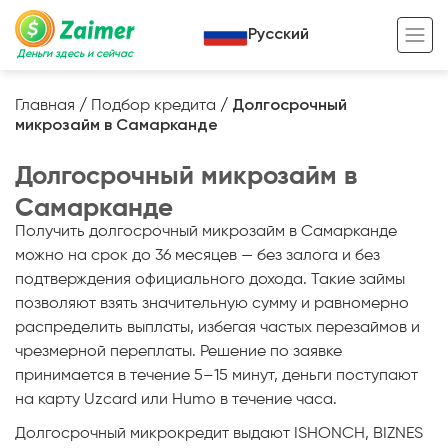
Русский
Деньги здесь и сейчас
Главная
/
Подбор кредита
/
Долгосрочный
микрозайм в Самарканде
Кредит под залог
Долгосрочный микрозайм в
Кредит под залог авто
Самарканде
Кредит под залог недвижимости
Жизненный цикл вашего кредита
Получить долгосрочный микрозайм в Самарканде
Кредит под залог спецтехники
Полезные статьи
можно на срок до 36 месяцев — без залога и без
подтверждения официального дохода. Такие займы
Кредит онлайн
Кредитный калькулятор
позволяют взять значительную сумму и равномерно
распределить выплаты, избегая частых перезаймов и
Кредит для предпринимателей
чрезмерной переплаты. Решение по заявке
Кредит для самозанятых
принимается в течение 5–15 минут, деньги поступают
на карту Uzcard или Humo в течение часа.
Долгосрочный микрокредит выдают ISHONCH, BIZNES