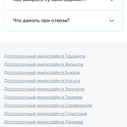
Молодым семьям
(ставка от 12%)
Госпрограммы
для сельских жителей
Советы:
Субсидированные кредиты
для бизнеса
Что делать при отказе?
Сравните условия в 3–5 банках
Учитывайте скрытые комиссии
Альтернативы:
Проверьте репутацию банка
Уменьшите запрашиваемую сумму
Найдите поручителя
Рассмотрите залоговые кредиты
Долгосрочный микрозайм в Ташкенте
Долгосрочный микрозайм в Янгиюле
Долгосрочный микрозайм в Бухаре
Долгосрочный микрозайм в Нукусе
Долгосрочный микрозайм в Зангиоте
Долгосрочный микрозайм в Термезе
Долгосрочный микрозайм в Самарканде
Долгосрочный микрозайм в Гулистане
Долгосрочный микрозайм в Джизаке