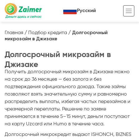
Русский
Деньги здесь и сейчас
Главная
/
Подбор кредита
/
Долгосрочный
микрозайм в Джизаке
Кредит под залог
Долгосрочный микрозайм в
Кредит под залог авто
Джизаке
Кредит под залог недвижимости
Жизненный цикл вашего кредита
Получить долгосрочный микрозайм в Джизаке можно
Кредит под залог спецтехники
Полезные статьи
на срок до 36 месяцев — без залога и без
подтверждения официального дохода. Такие займы
Кредит онлайн
Кредитный калькулятор
позволяют взять значительную сумму и равномерно
распределить выплаты, избегая частых перезаймов и
Кредит для предпринимателей
чрезмерной переплаты. Решение по заявке
Кредит для самозанятых
принимается в течение 5–15 минут, деньги поступают
на карту Uzcard или Humo в течение часа.
Долгосрочный микрокредит выдают ISHONCH, BIZNES