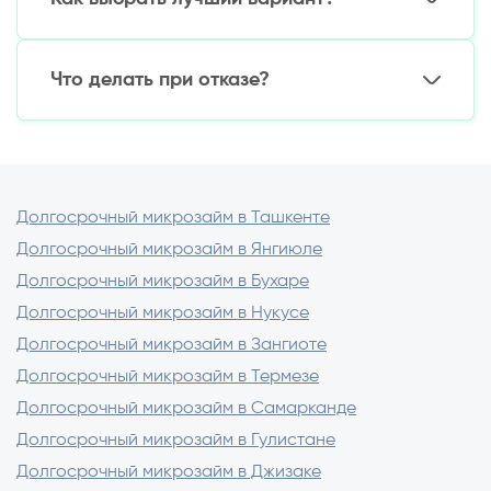
Молодым семьям
(ставка от 12%)
Госпрограммы
для сельских жителей
Советы:
Субсидированные кредиты
для бизнеса
Что делать при отказе?
Сравните условия в 3–5 банках
Учитывайте скрытые комиссии
Альтернативы:
Проверьте репутацию банка
Уменьшите запрашиваемую сумму
Найдите поручителя
Рассмотрите залоговые кредиты
Долгосрочный микрозайм в Ташкенте
Долгосрочный микрозайм в Янгиюле
Долгосрочный микрозайм в Бухаре
Долгосрочный микрозайм в Нукусе
Долгосрочный микрозайм в Зангиоте
Долгосрочный микрозайм в Термезе
Долгосрочный микрозайм в Самарканде
Долгосрочный микрозайм в Гулистане
Долгосрочный микрозайм в Джизаке