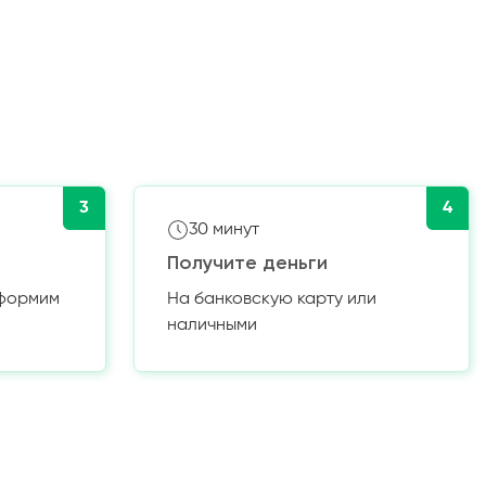
3
4
30 минут
Получите деньги
оформим
На банковскую карту или
наличными