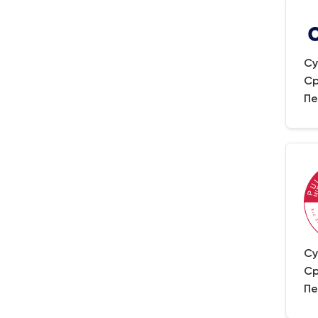
Су
Ср
Пе
Су
Ср
Пе