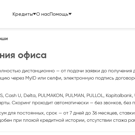
Кредиты
О нас
Помощь
рши
ния офиса
олностью дистанционно — от подачи заявки до получения
ию через MyID или селфи, электронную подпись договора 
, Cash U, Delta, PULMAKON, PULMAN, PULLOL, Kapitalbank, 
рты. Скоринг проходит автоматически — без звонков, без 
ум для постоянных, срок — от 7 дней до 36 месяцев, ставки
обен при плохой кредитной истории, отсутствии стажа раб