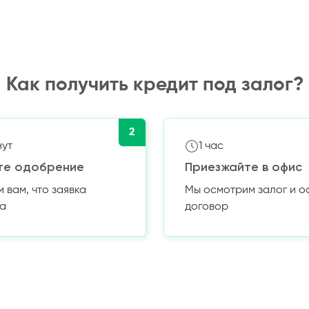
Как получить кредит под залог?
2
нут
1 час
те одобрение
Приезжайте в офис
вам, что заявка
Мы осмотрим залог и 
а
договор