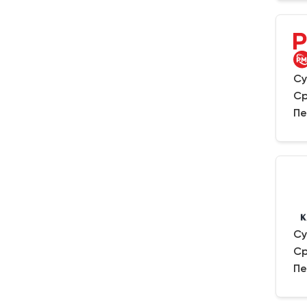
Су
Ср
Пе
Су
Ср
Пе