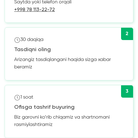
Saytda yoki telefon orqali
+998 78 113-22-72
2
30 daqiqa
Tasdiqni oling
Arizangiz tasdiqlangani haqida sizga xabar
beramiz
3
1 soat
Ofisga tashrif buyuring
Biz garovni ko’rib chiqamiz va shartnomani
rasmiylashtiramiz