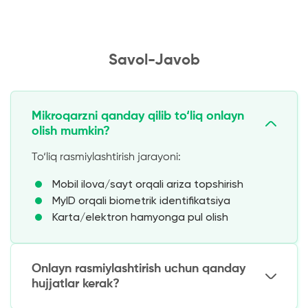
Savol-Javob
Mikroqarzni qanday qilib to‘liq onlayn
olish mumkin?
To‘liq rasmiylashtirish jarayoni:
Mobil ilova/sayt orqali ariza topshirish
MyID orqali biometrik identifikatsiya
Karta/elektron hamyonga pul olish
Onlayn rasmiylashtirish uchun qanday
hujjatlar kerak?