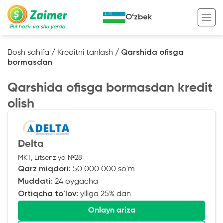
Oʻzbek
Pul hozir va shu yerda
Bosh sahifa
/
Kreditni tanlash
/
Qarshida ofisga
bormasdan
Garov evaziga kredit
Qarshida ofisga bormasdan kredit
Avto garov evaziga kredit
olish
Ko’chmas mulk garov evaziga kredit
Foydali
Maxsus texnika garov evaziga kredit
Kreditingizning hayotiy tsikli
Delta
Kredit onlayn
Kalkulyator
MKT, Litsenziya №28
Tadbirkorlar uchun onlayn kredit
Qarz miqdori:
50 000 000 so'm
Muddati:
24 oygacha
O‘zini o‘zi band qilganlar uchun onlayn
kredit
Ortiqcha to'lov:
yiliga 25% dan
Onlayn ariza