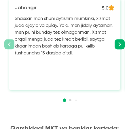
Jahongir
5.0
Shaxsan men shuni aytishim mumkinki, xizmat
juda ajoyib va ​​qulay. Yo'q, men jiddiy aytaman,
men pulni bunday tez olmaganman. Xizmat
orqali menga juda tez kredit berildi, saytga
kirganimdan boshlab kartaga pul kelib
tushguncha 15 daqiqa o'tdi.
Qarshidagi MKT va banklar kartada: