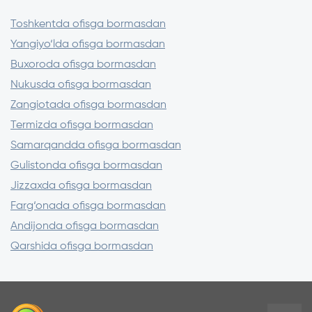
Faqat litsenziyalangan ilovalardan
foydalaning
Toshkentda ofisga bormasdan
Sayt manzilini tekshiring (https://)
Yangiyo‘lda ofisga bormasdan
SMS orqali kelgan kodlarni hech kimga
Buxoroda ofisga bormasdan
aytmang
Nukusda ofisga bormasdan
Zangiotada ofisga bormasdan
Termizda ofisga bormasdan
Samarqandda ofisga bormasdan
Gulistonda ofisga bormasdan
Jizzaxda ofisga bormasdan
Farg‘onada ofisga bormasdan
Andijonda ofisga bormasdan
Qarshida ofisga bormasdan