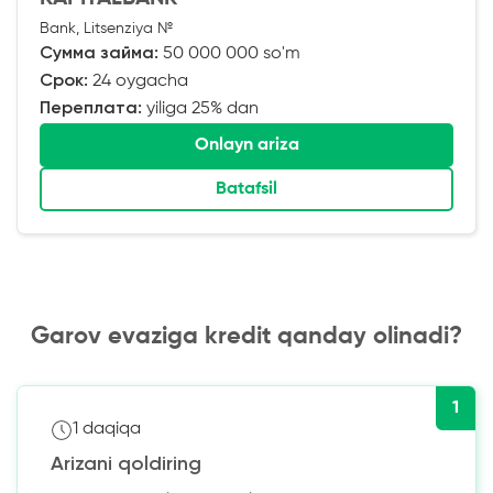
Bank, Litsenziya №
Сумма займа:
50 000 000 so'm
Срок:
24 oygacha
Переплата:
yiliga 25% dan
Onlayn ariza
Batafsil
Garov evaziga kredit qanday olinadi?
1
1 daqiqa
Arizani qoldiring