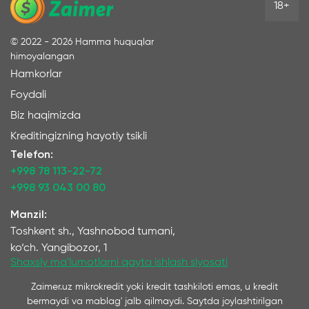
18+
©
2022 - 2026
Hamma huquqlar
himoyalangan
Hamkorlar
Foydali
Biz haqimizda
Kreditingizning hayotiy tsikli
Telefon:
+998 78 113-22-72
+998 93 043 00 80
Manzil:
Toshkent sh., Yashnobod tumani,
ko‘ch. Yangibozor, 1
Shaxsiy ma'lumotlarni qayta ishlash siyosati
Zaimer.uz mikrokredit yoki kredit tashkiloti emas, u kredit
bermaydi va mablag' jalb qilmaydi. Saytda joylashtirilgan