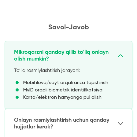
Savol-Javob
Mikroqarzni qanday qilib to‘liq onlayn
olish mumkin?
To‘liq rasmiylashtirish jarayoni:
Mobil ilova/sayt orqali ariza topshirish
MyID orqali biometrik identifikatsiya
Karta/elektron hamyonga pul olish
Onlayn rasmiylashtirish uchun qanday
hujjatlar kerak?