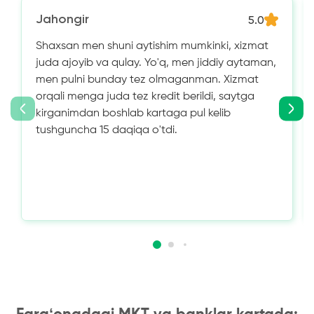
Jahongir
5.0
Shaxsan men shuni aytishim mumkinki, xizmat
juda ajoyib va ​​qulay. Yo'q, men jiddiy aytaman,
men pulni bunday tez olmaganman. Xizmat
orqali menga juda tez kredit berildi, saytga
kirganimdan boshlab kartaga pul kelib
tushguncha 15 daqiqa o'tdi.