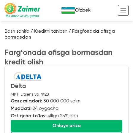
Oʻzbek
Pul hozir va shu yerda
Bosh sahifa
/
Kreditni tanlash
/
Farg‘onada ofisga
bormasdan
Garov evaziga kredit
Fargʻonada ofisga bormasdan
Avto garov evaziga kredit
kredit olish
Ko’chmas mulk garov evaziga kredit
Foydali
Maxsus texnika garov evaziga kredit
Kreditingizning hayotiy tsikli
Delta
Kredit onlayn
Kalkulyator
MKT, Litsenziya №28
Tadbirkorlar uchun onlayn kredit
Qarz miqdori:
50 000 000 so'm
Muddati:
24 oygacha
O‘zini o‘zi band qilganlar uchun onlayn
kredit
Ortiqcha to'lov:
yiliga 25% dan
Onlayn ariza