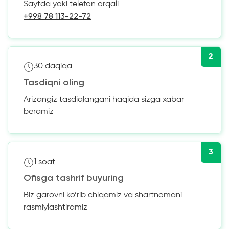
Saytda yoki telefon orqali
+998 78 113-22-72
2
30 daqiqa
Tasdiqni oling
Arizangiz tasdiqlangani haqida sizga xabar
beramiz
3
1 soat
Ofisga tashrif buyuring
Biz garovni ko’rib chiqamiz va shartnomani
rasmiylashtiramiz