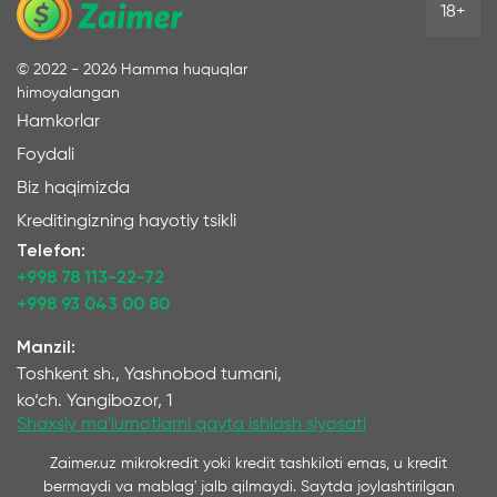
18+
©
2022 - 2026
Hamma huquqlar
himoyalangan
Hamkorlar
Foydali
Biz haqimizda
Kreditingizning hayotiy tsikli
Telefon:
+998 78 113-22-72
+998 93 043 00 80
Manzil:
Toshkent sh., Yashnobod tumani,
ko‘ch. Yangibozor, 1
Shaxsiy ma'lumotlarni qayta ishlash siyosati
Zaimer.uz mikrokredit yoki kredit tashkiloti emas, u kredit
bermaydi va mablag' jalb qilmaydi. Saytda joylashtirilgan