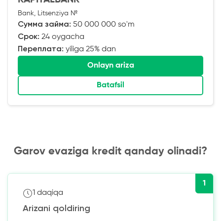
Bank, Litsenziya №
Сумма займа:
50 000 000 so'm
Срок:
24 oygacha
Переплата:
yiliga 25% dan
Onlayn ariza
Batafsil
Garov evaziga kredit qanday olinadi?
1
1 daqiqa
Arizani qoldiring