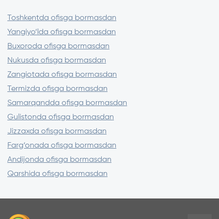
Faqat litsenziyalangan ilovalardan
foydalaning
Toshkentda ofisga bormasdan
Sayt manzilini tekshiring (https://)
Yangiyo‘lda ofisga bormasdan
SMS orqali kelgan kodlarni hech kimga
Buxoroda ofisga bormasdan
aytmang
Nukusda ofisga bormasdan
Zangiotada ofisga bormasdan
Termizda ofisga bormasdan
Samarqandda ofisga bormasdan
Gulistonda ofisga bormasdan
Jizzaxda ofisga bormasdan
Farg‘onada ofisga bormasdan
Andijonda ofisga bormasdan
Qarshida ofisga bormasdan