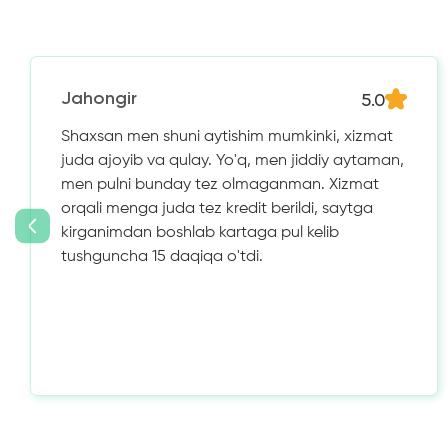
5.0
Jahongir
Shaxsan men shuni aytishim mumkinki, xizmat
juda ajoyib va ​​qulay. Yo'q, men jiddiy aytaman,
men pulni bunday tez olmaganman. Xizmat
orqali menga juda tez kredit berildi, saytga
kirganimdan boshlab kartaga pul kelib
tushguncha 15 daqiqa o'tdi.