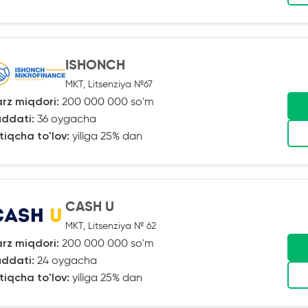
ISHONCH
MKT, Litsenziya №67
rz miqdori:
200 000 000 so'm
ddati:
36 oygacha
tiqcha to'lov:
yiliga 25% dan
CASH U
MKT, Litsenziya № 62
rz miqdori:
200 000 000 so'm
ddati:
24 oygacha
tiqcha to'lov:
yiliga 25% dan