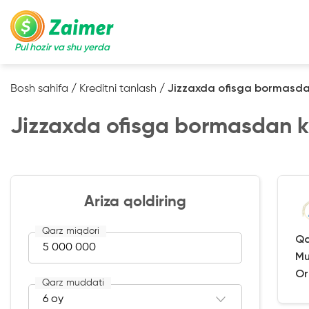
Pul hozir va shu yerda
Bosh sahifa
/
Kreditni tanlash
/
Jizzaxda ofisga bormasd
Jizzaxda ofisga bormasdan kr
Ariza qoldiring
Qarz miqdori
Qa
Mu
Or
Qarz muddati