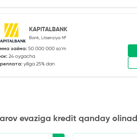
KAPITALBANK
Bank, Litsenziya №
мма займа:
50 000 000 so'm
ок:
24 oygacha
реплата:
yiliga 25% dan
arov evaziga kredit qanday olinad