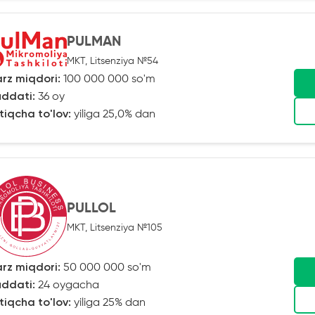
PULMAN
MKT, Litsenziya №54
rz miqdori:
100 000 000 so'm
ddati:
36 oy
tiqcha to'lov:
yiliga 25,0% dan
PULLOL
MKT, Litsenziya №105
rz miqdori:
50 000 000 so'm
ddati:
24 oygacha
tiqcha to'lov:
yiliga 25% dan