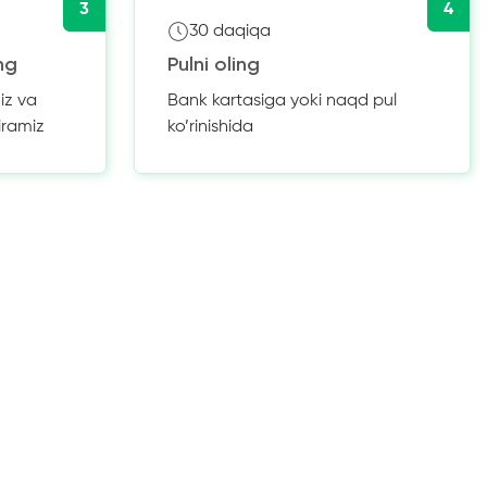
3
4
30 daqiqa
ng
Pulni oling
iz va
Bank kartasiga yoki naqd pul
iramiz
ko’rinishida