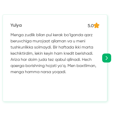
5.0
Yulya
Menga zudlik bilan pul kerak bo'lganda qarz
beruvchiga murojaat qilaman va u meni
tushkunlikka solmaydi. Bir haftada ikki marta
kechiktirdim, lekin keyin ham kredit berishadi.
Ariza har doim juda tez qabul qilinadi. Hech
qaerga borishning hojati yo'q. Men baxtliman,
menga hamma narsa yoqadi.