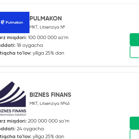
PULMAKON
MKT, Litsenziya №
rz miqdori:
100 000 000 so'm
ddati:
18 oygacha
tiqcha to'lov:
yiliga 25% dan
BIZNES FINANS
MKT, Litsenziya №46
rz miqdori:
200 000 000 so'm
ddati:
24 oygacha
tiqcha to'lov:
yiliga 25% dan