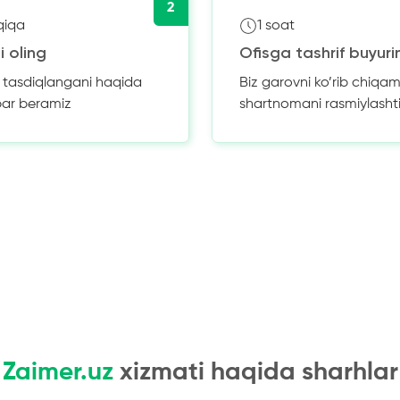
2
qiqa
1 soat
i oling
Ofisga tashrif buyuri
z tasdiqlangani haqida
Biz garovni ko’rib chiqam
bar beramiz
shartnomani rasmiylasht
Zaimer.uz
xizmati haqida sharhlar