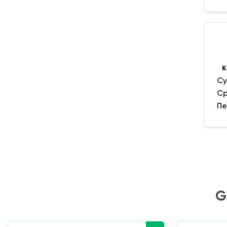
Су
Ср
Пе
G