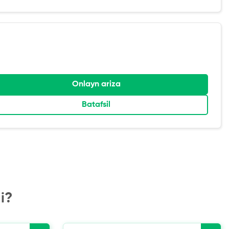
Onlayn ariza
Batafsil
i?