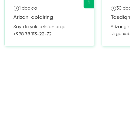
1
1 daqiqa
30 da
Arizani qoldiring
Tasdiqn
Saytda yoki telefon orqali
Arizangi
+998 78 113-22-72
sizga xa