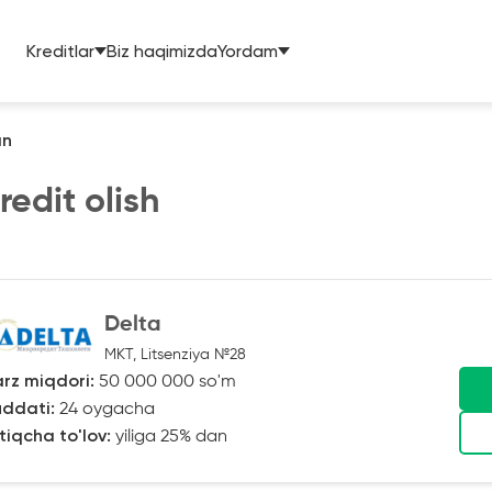
Kreditlar
Biz haqimizda
Yordam
an
edit olish
Delta
MKT, Litsenziya №28
rz miqdori:
50 000 000 so'm
ddati:
24 oygacha
tiqcha to'lov:
yiliga 25% dan