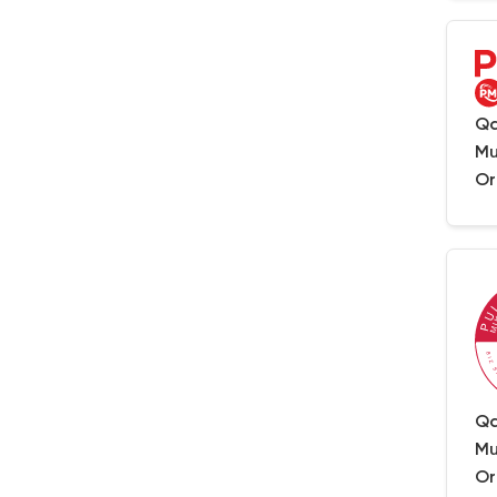
Qa
Mu
Or
Qa
Mu
Or