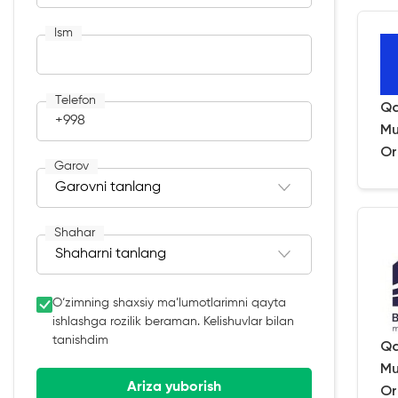
Ism
Telefon
Qa
+998
Mu
Or
Garov
Shahar
O‘zimning shaxsiy ma’lumotlarimni qayta
ishlashga rozilik beraman. Kelishuvlar bilan
tanishdim
Qa
Mu
Ariza yuborish
Or