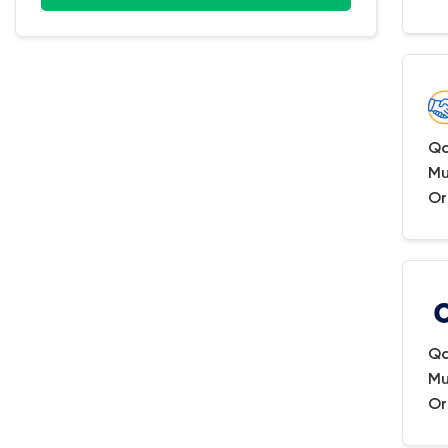
Qa
Mu
Or
Qa
Mu
Or