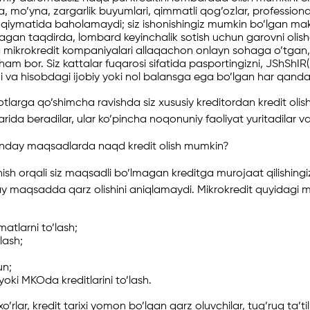
a, mo’yna, zargarlik buyumlari, qimmatli qog’ozlar, professio
 qiymatida baholamaydi; siz ishonishingiz mumkin bo’lgan maks
agan taqdirda, lombard keyinchalik sotish uchun garovni olish
a mikrokredit kompaniyalari allaqachon onlayn sohaga o’tg
ham bor. Siz kattalar fuqarosi sifatida pasportingizni, JShShIR(
 va hisobdagi ijobiy yoki nol balansga ega bo’lgan har qanday
otlarga qo’shimcha ravishda siz xususiy kreditordan kredit olish
arida beradilar, ular ko’pincha noqonuniy faoliyat yuritadilar va
nday maqsadlarda naqd kredit olish mumkin?
sh orqali siz maqsadli bo’lmagan kreditga murojaat qilishingi
y maqsadda qarz olishini aniqlamaydi. Mikrokredit quyidagi m
atlarni to’lash;
’lash;
un;
ki MKOda kreditlarini to’lash.
’rlar, kredit tarixi yomon bo’lgan qarz oluvchilar, tug’ruq ta’t