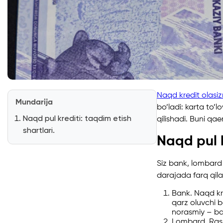
Naqd kredit olasi
Mundarija
bo’ladi: karta to’l
Naqd pul krediti: taqdim etish
qilishadi. Buni q
shartlari.
Naqd pul k
Siz bank, lombard y
darajada farq qila
Bank. Naqd kre
qarz oluvchi b
norasmiy – ban
Lombard. Rasm