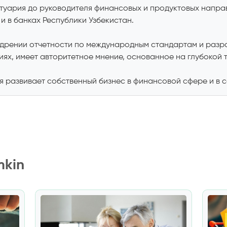
ктуария до руководителя финансовых и продуктовых напра
и в банках Республики Узбекистан.
едрении отчетности по международным стандартам и разра
иях, имеет авторитетное мнение, основанное на глубокой 
 развивает собственный бизнес в финансовой сфере и в с
mkin