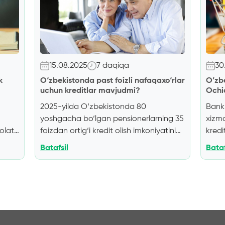
15.08.2025
7 daqiqa
30
k
O‘zbekistonda past foizli nafaqaxo‘rlar
O’zbe
uchun kreditlar mavjudmi?
Ochi
2025-yilda O‘zbekistonda 80
Bankl
yoshgacha bo‘lgan pensionerlarning 35
xizma
olat
foizdan ortig‘i kredit olish imkoniyatini
kredi
ko‘rib chiqmoqda. Banklar maxsus
uchun
Batafsil
Bataf
ushbu
dasturlarni taklif etadi, biroq ular
beril
haqida oldindan bilish kerak bo‘lgan
turku
ringiz
muhim jihatlarni o‘z ichiga oladi.
lomb
at
Pensionerlarni kreditlashning umumiy
tomo
ganda
shartlari
O‘zbekiston kredit bozori
kredi
ir.
pensionerlarga mikrozayomlar berishni
odat