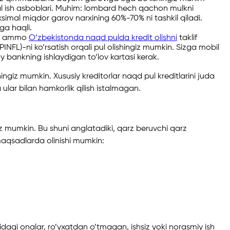
nal ish asboblari. Muhim: lombard hech qachon mulkni
imal miqdor garov narxining 60%-70% ni tashkil qiladi.
ga haqli.
an, ammo
O’zbekistonda naqd pulda kredit olishni
taklif
PINFL)-ni ko’rsatish orqali pul olishingiz mumkin. Sizga mobil
 bankning ishlaydigan to’lov kartasi kerak.
ingiz mumkin. Xususiy kreditorlar naqd pul kreditlarini juda
 ular bilan hamkorlik qilish istalmagan.
z mumkin. Bu shuni anglatadiki, qarz beruvchi qarz
aqsadlarda olinishi mumkin:
ilidagi onalar, ro’yxatdan o’tmagan, ishsiz yoki norasmiy ish