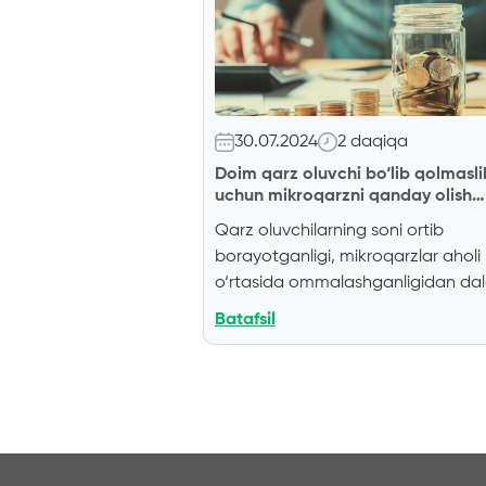
30.07.2024
2 daqiqa
Doim qarz oluvchi bo‘lib qolmasli
uchun mikroqarzni qanday olish
bo‘yicha beshta maslahat.
Qarz oluvchilarning soni ortib
borayotganligi,
mikroqarzlar aholi
o‘rtasida ommalashganligidan dal
bermoqda
. Mikroqarz masalasiga
Batafsil
qanday qilib to‘g‘ri yondoshishni 
maqolada tushuntirib beramiz.
1.
Sizning istagingiz bilan imkoniyatla
bir-biriga mos keladimi?
Bu nafaq
mikroqarzlarga, balki umuman ol
har-qanday kreditga ham tegishlid