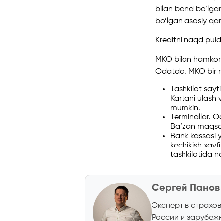
bilan band bo’lgan
bo’lgan asosiy qar
Kreditni naqd pul
MKO bilan hamkorlik
Odatda, MKO bir nec
Tashkilot sayt
Kartani ulash v
mumkin.
Terminallar. Od
Ba’zan maqsad
Bank kassasi y
kechikish xavf
tashkilotida 
Сергей Панов
Эксперт в страхов
России и зарубеж