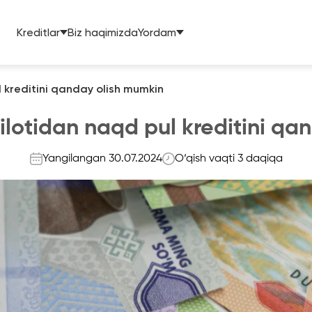
Kreditlar
Biz haqimizda
Yordam
l kreditini qanday olish mumkin
ilotidan naqd pul kreditini q
Yangilangan 30.07.2024
O‘qish vaqti 3 daqiqa