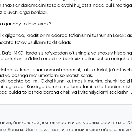
 shaxslar daromadini tasdiqlovchi hujjatsiz naqd pul kreditiga 
z oluvchilarga beriladi.
da qanday to’lash kerak?
 qilganda, kredit bir miqdorda to’lanishini tushunish kerak: aso
hta to’lov usullarini taklif qiladi:
i. Ba’zi MKO-larda siz ro’yxatdan o’tishingiz va shaxsiy hisobi
a anketani to’ldirish orqali siz bank xizmatlari uchun ortiqcha t
atda siz kredit shartnomasi raqamini, tafsilotlarini, jo’natuvchini
 va boshqa ma’lumotlarni ko’rsatish kerak.
oki pochta bo’limi. Oxirgi kunni kutmaslik muhim, chunki ba’zi
ini tug’diradi. Kassirga barcha ma’lumotlarni to’liq taqdim et
naqd pulda to‘lashda barcha chek va kvitansiyalarni saqlashn
ании, банковской деятельности и актуарных расчётах с 2
ных банках. Имеет физ.-мат. и экономическое образование