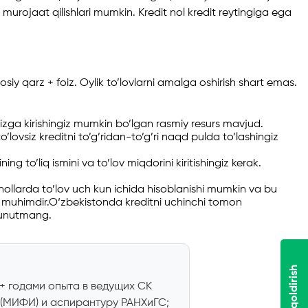
murojaat qilishlari mumkin. Kredit nol kredit reytingiga ega
siy qarz + foiz. Oylik to’lovlarni amalga oshirish shart emas.
ngizga kirishingiz mumkin bo’lgan rasmiy resurs mavjud.
o’lovsiz kreditni to’g’ridan-to’g’ri naqd pulda to’lashingiz
ng to’liq ismini va to’lov miqdorini kiritishingiz kerak.
 hollarda to’lov uch kun ichida hisoblanishi mumkin va bu
ish muhimdir.O‘zbekistonda kreditni uchinchi tomon
i unutmang.
Ariza qoldirish
0+ годами опыта в ведущих СК
 (МИФИ) и аспирантуру РАНХиГС;