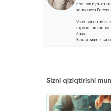
прошёл путь от а
компаниях России 
Участвовал во вн
страховых компан
базе.
В настоящее время
Sizni qiziqtirishi mu