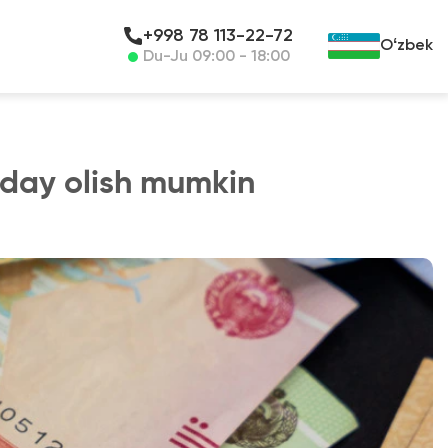
+998 78 113-22-72
Oʻzbek
Du-Ju 09:00 - 18:00
anday olish mumkin