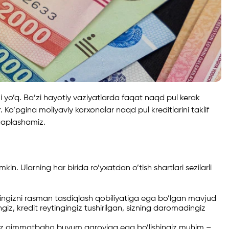
ji yo’q. Ba’zi hayotiy vaziyatlarda faqat naqd pul kerak
 Ko’pgina moliyaviy korxonalar naqd pul kreditlarini taklif
gaplashamiz.
n. Ularning har birida ro’yxatdan o’tish shartlari sezilarli
madingizni rasman tasdiqlash qobiliyatiga ega bo’lgan mavjud
giz, kredit reytingingiz tushirilgan, sizning daromadingiz
Siz qimmatbaho buyum garoviga ega bo’lishingiz muhim –