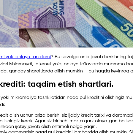
zmi yoki onlayn tarzdami
? Bu savolga aniq javob berishning ilo
ovlari ishlamaydi, Internet yo’q, onlayn to’lovlarda muammo bor.
aerda, qanday sharoitlarda qilish mumkin – bu haqda keyinroq 
rediti: taqdim etish shartlari.
oki mikromoliya tashkilotidan naqd pul kreditini olishingiz mumki
di:
dit olish uchun ariza berish, siz ijobiy kredit tarixi va daro
o’lishingiz kerak. Agar siz birinchi marta qarz olayotgan bo’lsan
kdan ijobiy javob olish ehtimoli nolga yaqin.
iy daromadsiz naqd pul kreditini lombardda olish mumkin. 