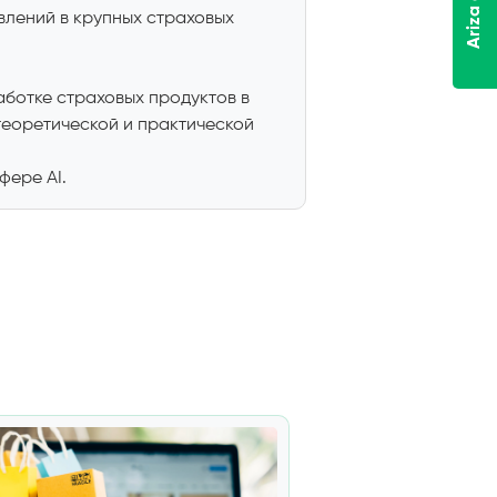
влений в крупных страховых
ботке страховых продуктов в
теоретической и практической
фере AI.