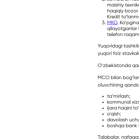
maishiy texnik
haqiqiy bozor
Kredit to’lanm
MKO
. Ko’pgin
qilayotganlar 
telefon raqami
Yuqoridagi tashkil
yuqori foiz stavkal
O‘zbekistonda qa
MCO bilan bog’lani
oluvchining qanda
ta’mirlash;
kommunal xizm
ijara haqini to
o`qish;
davolash uch
boshqa bank yo
Talabalar, nafaqaxo