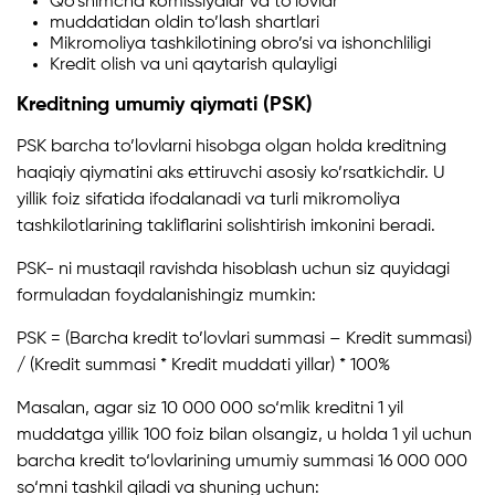
Qo’shimcha komissiyalar va to’lovlar
muddatidan oldin to’lash shartlari
Mikromoliya tashkilotining obro’si va ishonchliligi
Kredit olish va uni qaytarish qulayligi
Kreditning umumiy qiymati (PSK)
PSK barcha to’lovlarni hisobga olgan holda kreditning
haqiqiy qiymatini aks ettiruvchi asosiy ko’rsatkichdir. U
yillik foiz sifatida ifodalanadi va turli mikromoliya
tashkilotlarining takliflarini solishtirish imkonini beradi.
PSK- ni mustaqil ravishda hisoblash uchun siz quyidagi
formuladan foydalanishingiz mumkin:
PSK = (Barcha kredit to’lovlari summasi – Kredit summasi)
/ (Kredit summasi * Kredit muddati yillar) * 100%
Masalan, agar siz 10 000 000 so‘mlik kreditni 1 yil
muddatga yillik 100 foiz bilan olsangiz, u holda 1 yil uchun
barcha kredit to‘lovlarining umumiy summasi 16 000 000
so‘mni tashkil qiladi va shuning uchun: