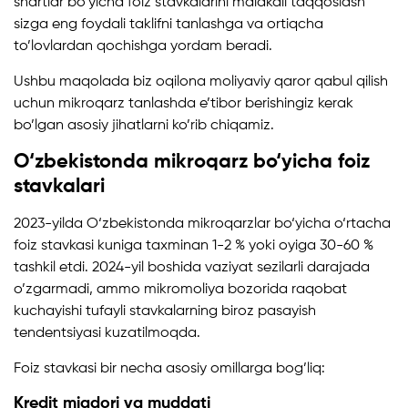
shartlar bo’yicha foiz stavkalarini malakali taqqoslash
sizga eng foydali taklifni tanlashga va ortiqcha
to’lovlardan qochishga yordam beradi.
Ushbu maqolada biz oqilona moliyaviy qaror qabul qilish
uchun mikroqarz tanlashda e’tibor berishingiz kerak
bo’lgan asosiy jihatlarni ko’rib chiqamiz.
O‘zbekistonda mikroqarz bo‘yicha foiz
stavkalari
2023-yilda O‘zbekistonda mikroqarzlar bo‘yicha o‘rtacha
foiz stavkasi kuniga taxminan 1-2 % yoki oyiga 30-60 %
tashkil etdi. 2024-yil boshida vaziyat sezilarli darajada
o’zgarmadi, ammo mikromoliya bozorida raqobat
kuchayishi tufayli stavkalarning biroz pasayish
tendentsiyasi kuzatilmoqda.
Foiz stavkasi bir necha asosiy omillarga bog’liq:
Kredit miqdori va muddati