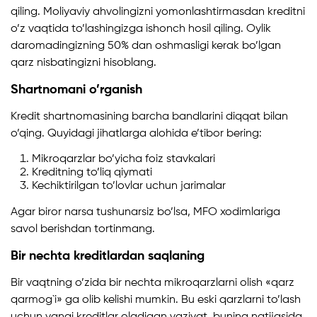
qiling. Moliyaviy ahvolingizni yomonlashtirmasdan kreditni
o’z vaqtida to’lashingizga ishonch hosil qiling. Oylik
daromadingizning 50% dan oshmasligi kerak bo’lgan
qarz nisbatingizni hisoblang.
Shartnomani o’rganish
Kredit shartnomasining barcha bandlarini diqqat bilan
o’qing. Quyidagi jihatlarga alohida e’tibor bering:
Mikroqarzlar bo’yicha foiz stavkalari
Kreditning to’liq qiymati
Kechiktirilgan to’lovlar uchun jarimalar
Agar biror narsa tushunarsiz bo’lsa, MFO xodimlariga
savol berishdan tortinmang.
Bir nechta kreditlardan saqlaning
Bir vaqtning o’zida bir nechta mikroqarzlarni olish «qarz
qarmog`i» ga olib kelishi mumkin. Bu eski qarzlarni to’lash
uchun yangi kreditlar oladigan vaziyat, buning natijasida