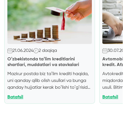
21.06.2024
2 daqiqa
30.07.20
Oʼzbekistonda taʼlim kreditlarini
Avtomobil 
shartlari, muddatlari va stavkalari
kredit. Afzal
Mazkur postda biz taʼlim krediti haqida,
Avtokredit –
uni qanday qilib olish usullari va bunga
miqdordagi 
qanday hujjatlar kerak boʼlishi toʼgʼrisida
usuli
. Bitimn
soʼz yuritamiz.
Taʼlim kreditini kim olishi
bu foiz stav
Batafsil
Batafsil
mumkin?
Taʼlim kreditlari tijorat banklari
qarz beruvc
tomonidan quyidagilarga beriladi:
bo’lsa-da, q
talabalarni oʼziga;
ularning ota-
vositasidan 
onalariga;
ularning vasiylariga.
Taʼlim
foydalanishn