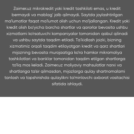
asosida oʼqish haqida shartnoma
fuqarosining
Zaimer.uz mikrokredit yoki kredit tashkiloti emas, u kredit
(kontrakt);
kreditni qaytarishning
hujjatlar.
Ag
bermaydi va mablag' jalb qilmaydi. Saytda joylashtirilgan
taʼminlanishi toʼgʼrisida hujjat (uchinchi
mablag’lar
ma'lumotlar faqat ma'lumot olish uchun mo'ljallangan. Kredit yoki
shaxsning kafilligi; sugʼurta
duch kelgan 
kredit olish bo'yicha barcha shartlar va qarorlar bevosita ushbu
kompaniyasining qarz oluvchining
to’lovlar, ja
xizmatlarni ko'rsatuvchi kompaniyalar tomonidan qabul qilinadi
kreditni qaytara olmasligi xavfi sugʼurta
bo’lsa, ban
va ushbu saytda taqdim etiladi. Ta’kidlash joizki, bizning
xizmatimiz orqali taqdim etilayotgan kredit va qarz shartlari
qilinganligi toʼgʼrisidagi sugʼurta polisi).
kredit beris
mijozning bevosita murojaatiga ko‘ra hamkor mikromoliya
Taʼlim kreditini berish tartibi
Taʼlim krediti
Qarzga olin
tashkilotlari va banklar tomonidan taqdim etilgan shartlarga
qarz oluvchining ssuda hisob raqamidan
yoshdan 65
to‘liq mos keladi. Zaimer.uz moliyaviy mahsulotlar narxi va
uning shaxsiy yozma topshirigʼi asosida
fuqarolar u
shartlariga ta'sir qilmasdan, mijozlarga qulay shartnomalarni
oliy taʼlim muassasasining talab qilib
Yosh/katta q
tanlash va topshirishda qulaylikni ta'minlovchi axborot vositachisi
olinadigan depozit hisob raqamiga
stavkalari 
sifatida ishlaydi.
mablagʼ oʼtkazish yoʼli bilan beriladi.
etiladi.
Avto
Taʼlim kreditlari boʼyicha mablagʼlar
kredit olis
kredit shartnomasida qayd etilgan
qilish kerak?
shartlarda har yarim yilda oʼqish uchun
shaxslardan
yillik toʼlovning toʼliq miqdorini ikki teng
kredit olis
qismga boʼlish yoʼli bilan oʼtkaziladi.
ro’yxatdan o
usuldir.
Ro’y