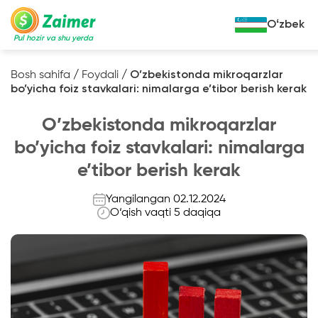
Oʻzbek
Pul hozir va shu yerda
Bosh sahifa
/
Foydali
/
O’zbekistonda mikroqarzlar
bo’yicha foiz stavkalari: nimalarga e’tibor berish kerak
Garov evaziga kredit
O’zbekistonda mikroqarzlar
Avto garov evaziga kredit
bo’yicha foiz stavkalari: nimalarga
Ko’chmas mulk garov evaziga kredit
Foydali
e’tibor berish kerak
Maxsus texnika garov evaziga kredit
Kreditingizning hayotiy tsikli
Yangilangan 02.12.2024
Kredit onlayn
Kalkulyator
O‘qish vaqti 5 daqiqa
Tadbirkorlar uchun onlayn kredit
O‘zini o‘zi band qilganlar uchun onlayn
kredit