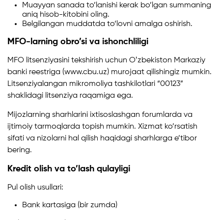
Muayyan sanada to’lanishi kerak bo’lgan summaning
aniq hisob-kitobini oling.
Belgilangan muddatda to‘lovni amalga oshirish.
MFO-larning obro’si va ishonchliligi
MFO litsenziyasini tekshirish uchun Oʻzbekiston Markaziy
banki reestriga (www.cbu.uz) murojaat qilishingiz mumkin.
Litsenziyalangan mikromoliya tashkilotlari “00123”
shaklidagi litsenziya raqamiga ega.
Mijozlarning sharhlarini ixtisoslashgan forumlarda va
ijtimoiy tarmoqlarda topish mumkin. Xizmat ko’rsatish
sifati va nizolarni hal qilish haqidagi sharhlarga e’tibor
bering.
Kredit olish va to’lash qulayligi
Pul olish usullari:
Bank kartasiga (bir zumda)