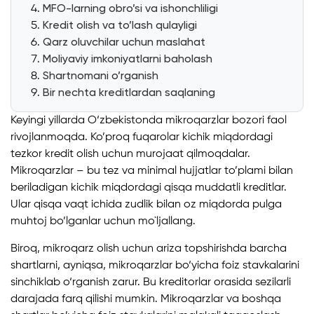
MFO-larning obro’si va ishonchliligi
Kredit olish va to’lash qulayligi
Qarz oluvchilar uchun maslahat
Moliyaviy imkoniyatlarni baholash
Shartnomani o’rganish
Bir nechta kreditlardan saqlaning
Keyingi yillarda O‘zbekistonda mikroqarzlar bozori faol
rivojlanmoqda. Ko’proq fuqarolar kichik miqdordagi
tezkor kredit olish uchun murojaat qilmoqdalar.
Mikroqarzlar – bu tez va minimal hujjatlar to’plami bilan
beriladigan kichik miqdordagi qisqa muddatli kreditlar.
Ular qisqa vaqt ichida zudlik bilan oz miqdorda pulga
muhtoj bo’lganlar uchun mo`ljallang.
Biroq, mikroqarz olish uchun ariza topshirishda barcha
shartlarni, ayniqsa, mikroqarzlar bo‘yicha foiz stavkalarini
sinchiklab o‘rganish zarur. Bu kreditorlar orasida sezilarli
darajada farq qilishi mumkin. Mikroqarzlar va boshqa