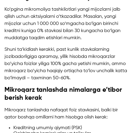
Ko’pgina mikromoliya tashkilotlari yangi mijozlarni jalb
qilish uchun aktsiyalarni o’tkazadilar. Masalan, yangi
mijozlar uchun 1 000 000 so‘mgacha bo‘lgan birinchi
kreditni kuniga 0% stavkasi bilan 30 kungacha bo‘lgan
muddatga taqdim etishlari mumkin.
Shuni ta’kidlash kerakki, past kunlik stavkalarning
jozibadorligiga qaramay, yillik hisobda mikroqarzlar
bo’yicha foizlar yiliga 100% gacha yetishi mumkin, ammo
mikroqarz bo’yicha haqiqiy ortiqcha to’lov unchalik katta
bo’lmaydi – taxminan 50-60%.
Mikroqarz tanlashda nimalarga e’tibor
berish kerak
Mikroqarz tanlashda nafaqat foiz stavkasini, balki bir
qator boshqa omillarni ham hisobga olish kerak:
Kreditning umumiy qiymati (PSK)