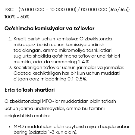
PSC = (16 000 000 – 10 000 000) / (10 000 000 (365/365))
100% = 60%
Qo’shimcha komissiyalar va to’lovlar
Kredit berish uchun komissiya: O‘zbekistonda
mikroqarz berish uchun komissiya undirish
taqiqlangan, ammo mikromoliya tashkilotlari
sug‘urta shaklida qo‘shimcha to‘lovlar undirishlari
mumkin, odatda summaning 1-4 %.
Kechiktirilgan to’lovlar uchun jarimalar va jarimalar:
Odatda kechiktirilgan har bir kun uchun muddati
o’tgan qarz miqdorining 0,1-0,5%.
Erta to’lash shartlari
O‘zbekistondagi MFO-lar muddatidan oldin to‘lash
uchun jarima undirmaydilar, ammo bu tartibni
aniqlashtirish muhim:
MFO muddatidan oldin qaytarish niyati haqida xabar
bering (odatda 1-3 kun oldin).