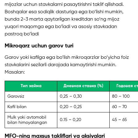
mijozlar uchun stavkalarni pasaytirishni taklif qilishadi.
Boshqalar esa sodiqlik dasturiga ega bo’lishi mumkin,
bunda 2-3 marta qaytarilgan kreditdan so’ng mijoz
yuqori maqomga ega bo’ladi va asosiy stavkadan
pastroq bo’ladi
Mikroqarz uchun garov turi
Garov yoki kafilga ega bo’lish mikroqarzlar bo’yicha foiz
stavkalarini sezilarli darajada kamaytirishi mumkin.
Masalan:
Тип займа
Дневная ставка (%)
Годовая ст
Garovsiz
0,25 – 0,30
80 – 100
Kafil bilan
0,20 – 0,25
60 – 70
Mulk yoki avtomobil
0.15 – 0,20
45 – 65
bilan himoyalangan
MFO-ning maxsus takliflari va aksiyalari