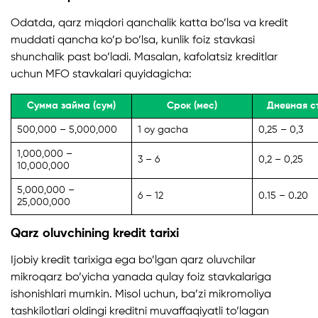
Odatda, qarz miqdori qanchalik katta bo’lsa va kredit
muddati qancha ko’p bo’lsa, kunlik foiz stavkasi
shunchalik past bo’ladi. Masalan, kafolatsiz kreditlar
uchun MFO stavkalari quyidagicha:
Сумма займа (сум)
Срок (мес)
Дневная ст
500,000 – 5,000,000
1 oy gacha
0,25 – 0,3
1,000,000 –
3 – 6
0,2 – 0,25
10,000,000
5,000,000 –
6 – 12
0.15 – 0.20
25,000,000
Qarz oluvchining kredit tarixi
Ijobiy kredit tarixiga ega bo’lgan qarz oluvchilar
mikroqarz bo’yicha yanada qulay foiz stavkalariga
ishonishlari mumkin. Misol uchun, ba’zi mikromoliya
tashkilotlari oldingi kreditni muvaffaqiyatli to’lagan