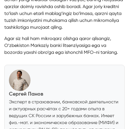
qarzlar doimiy ravishda oshib boradi. Agar joriy kreditni
to’lash uchun etarli mablag’ingiz bo’lmasa, qarzni qayta
tuzish imkoniyatini muhokama qilish uchun mikromoliya
tashkilotiga murojaat qiling.
Agar siz hali ham mikroqarz olishga qaror qilsangiz,
O‘zbekiston Markaziy banki litsenziyasiga ega va
bozorda yaxshi obro‘ga ega ishonchli MFO-ni tanlang.
Сергей Панов
Эксперт в страховании, банковской деятельности
и актуарных расчётах с 20+ годами опыта в
ведущих СК России и зарубежных банках. Имеет
физ.-мат. и экономическое образование (МИФИ) и