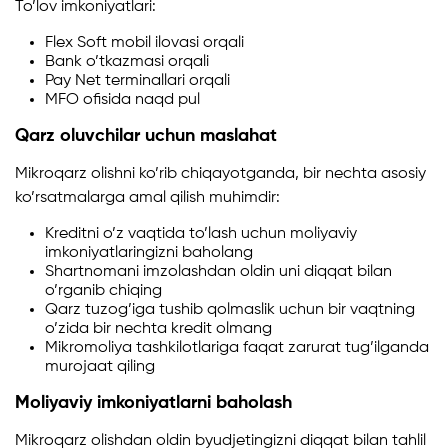
To’lov imkoniyatlari:
Flex Soft mobil ilovasi orqali
Bank o’tkazmasi orqali
Pay Net terminallari orqali
MFO ofisida naqd pul
Qarz oluvchilar uchun maslahat
Mikroqarz olishni ko’rib chiqayotganda, bir nechta asosiy
ko’rsatmalarga amal qilish muhimdir:
Kreditni o’z vaqtida to’lash uchun moliyaviy
imkoniyatlaringizni baholang
Shartnomani imzolashdan oldin uni diqqat bilan
o’rganib chiqing
Qarz tuzog’iga tushib qolmaslik uchun bir vaqtning
o’zida bir nechta kredit olmang
Mikromoliya tashkilotlariga faqat zarurat tug’ilganda
murojaat qiling
Moliyaviy imkoniyatlarni baholash
Mikroqarz olishdan oldin byudjetingizni diqqat bilan tahlil