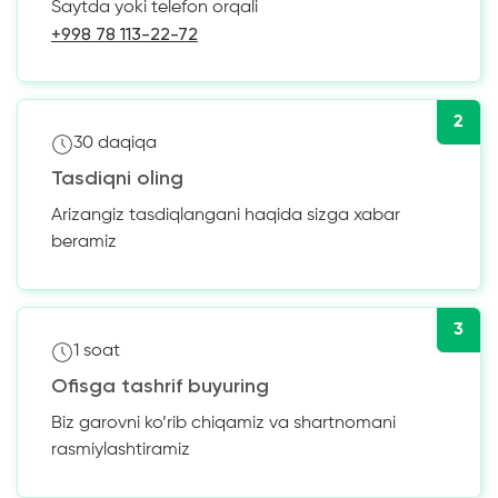
Saytda yoki telefon orqali
+998 78 113-22-72
2
30 daqiqa
Tasdiqni oling
Arizangiz tasdiqlangani haqida sizga xabar
beramiz
3
1 soat
Ofisga tashrif buyuring
Biz garovni ko’rib chiqamiz va shartnomani
rasmiylashtiramiz