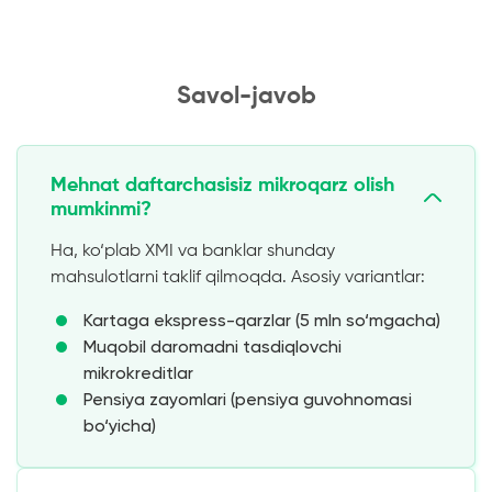
Savol-javob
Mehnat daftarchasisiz mikroqarz olish
mumkinmi?
Ha, ko‘plab XMI va banklar shunday
mahsulotlarni taklif qilmoqda. Asosiy variantlar:
Kartaga ekspress-qarzlar (5 mln so‘mgacha)
Muqobil daromadni tasdiqlovchi
mikrokreditlar
Pensiya zayomlari (pensiya guvohnomasi
bo‘yicha)
Talabalik dasturlari (talabalik bileti bo‘yicha)