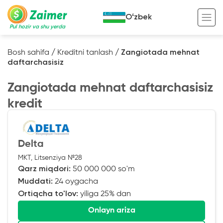
Oʻzbek
Pul hozir va shu yerda
Bosh sahifa
/
Kreditni tanlash
/
Zangiotada mehnat
daftarchasisiz
Garov evaziga kredit
Zangiotada mehnat daftarchasisiz
Avto garov evaziga kredit
kredit
Ko’chmas mulk garov evaziga kredit
Foydali
Maxsus texnika garov evaziga kredit
Kreditingizning hayotiy tsikli
Delta
Kredit onlayn
Kalkulyator
MKT, Litsenziya №28
Tadbirkorlar uchun onlayn kredit
Qarz miqdori:
50 000 000 so'm
Muddati:
24 oygacha
O‘zini o‘zi band qilganlar uchun onlayn
kredit
Ortiqcha to'lov:
yiliga 25% dan
Onlayn ariza