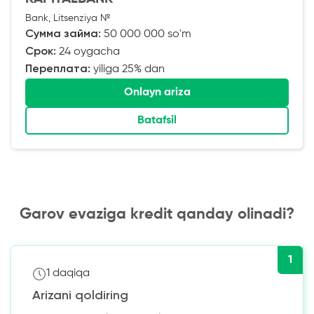
Bank, Litsenziya №
Сумма займа:
50 000 000 so'm
Срок:
24 oygacha
Переплата:
yiliga 25% dan
Onlayn ariza
Batafsil
Garov evaziga kredit qanday olinadi?
1
1 daqiqa
Arizani qoldiring