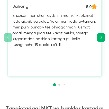
Jahongir
5.0
Shaxsan men shuni aytishim mumkinki, xizmat
juda ajoyib va ​​qulay. Yo'q, men jiddiy aytaman,
men pulni bunday tez olmaganman. Xizmat
orqali menga juda tez kredit berildi, saytga
kirganimdan boshlab kartaga pul kelib
tushguncha 15 daqiqa o'tdi.
Zangiotadagi MKT va banklar kartada: