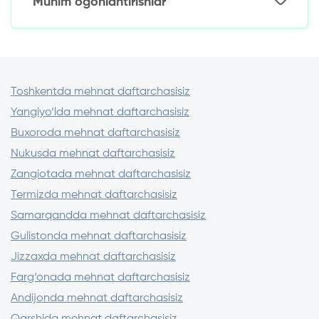
Muhim ogohlantirishlar
Kichik birinchi qarzni rasmiylashtiring va
Kuniga 1,5% dan
muddatidan oldin to‘lang
Qaytarish uchun: 1 225 000 so‘m
Kreditor litsenziyasini O‘zR MB saytida
Garov dasturlaridan foydalaning (texnika,
Ortiqcha to‘lov: 225 000 so‘m
tekshiring
avto)
Imzolashdan oldin shartnomani diqqat bilan
o‘qib chiqing.
Toshkentda mehnat daftarchasisiz
Oldindan to‘lov talab qiladigan
Yangiyo‘lda mehnat daftarchasisiz
kreditorlardan saqlaning
3-5 ta tashkilotdagi sharoitlarni taqqoslang
Buxoroda mehnat daftarchasisiz
Nukusda mehnat daftarchasisiz
Zangiotada mehnat daftarchasisiz
Termizda mehnat daftarchasisiz
Samarqandda mehnat daftarchasisiz
Gulistonda mehnat daftarchasisiz
Jizzaxda mehnat daftarchasisiz
Farg‘onada mehnat daftarchasisiz
Andijonda mehnat daftarchasisiz
Qarshida mehnat daftarchasisiz