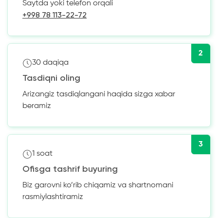
Saytda yoki telefon orqali
+998 78 113-22-72
2
30 daqiqa
Tasdiqni oling
Arizangiz tasdiqlangani haqida sizga xabar
beramiz
3
1 soat
Ofisga tashrif buyuring
Biz garovni ko’rib chiqamiz va shartnomani
rasmiylashtiramiz