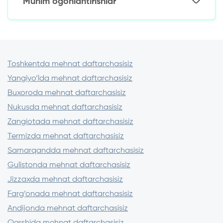
Muhim ogohlantirishlar
Kichik birinchi qarzni rasmiylashtiring va
Kuniga 1,5% dan
muddatidan oldin to‘lang
Qaytarish uchun: 1 225 000 so‘m
Kreditor litsenziyasini O‘zR MB saytida
Garov dasturlaridan foydalaning (texnika,
Ortiqcha to‘lov: 225 000 so‘m
tekshiring
avto)
Imzolashdan oldin shartnomani diqqat bilan
o‘qib chiqing.
Toshkentda mehnat daftarchasisiz
Oldindan to‘lov talab qiladigan
Yangiyo‘lda mehnat daftarchasisiz
kreditorlardan saqlaning
3-5 ta tashkilotdagi sharoitlarni taqqoslang
Buxoroda mehnat daftarchasisiz
Nukusda mehnat daftarchasisiz
Zangiotada mehnat daftarchasisiz
Termizda mehnat daftarchasisiz
Samarqandda mehnat daftarchasisiz
Gulistonda mehnat daftarchasisiz
Jizzaxda mehnat daftarchasisiz
Farg‘onada mehnat daftarchasisiz
Andijonda mehnat daftarchasisiz
Qarshida mehnat daftarchasisiz