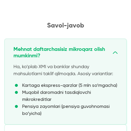
Savol-javob
Mehnat daftarchasisiz mikroqarz olish
mumkinmi?
Ha, ko‘plab XMI va banklar shunday
mahsulotlarni taklif qilmoqda. Asosiy variantlar:
Kartaga ekspress-qarzlar (5 mln so‘mgacha)
Muqobil daromadni tasdiqlovchi
mikrokreditlar
Pensiya zayomlari (pensiya guvohnomasi
bo‘yicha)
Talabalik dasturlari (talabalik bileti bo‘yicha)