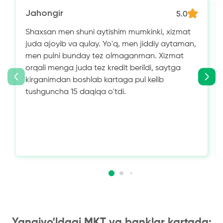
Jahongir
5.0
Shaxsan men shuni aytishim mumkinki, xizmat
juda ajoyib va ​​qulay. Yo'q, men jiddiy aytaman,
men pulni bunday tez olmaganman. Xizmat
orqali menga juda tez kredit berildi, saytga
kirganimdan boshlab kartaga pul kelib
tushguncha 15 daqiqa o'tdi.
Yangiyo‘ldagi MKT va banklar kartada: