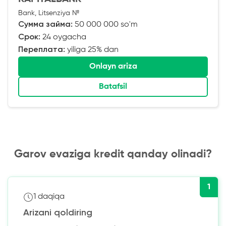
Bank, Litsenziya №
Сумма займа:
50 000 000 so'm
Срок:
24 oygacha
Переплата:
yiliga 25% dan
Onlayn ariza
Batafsil
Garov evaziga kredit qanday olinadi?
1
1 daqiqa
Arizani qoldiring