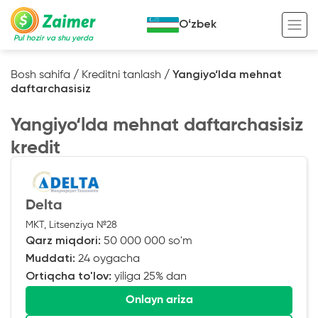
Oʻzbek
Pul hozir va shu yerda
Bosh sahifa
/
Kreditni tanlash
/
Yangiyo‘lda mehnat
daftarchasisiz
Garov evaziga kredit
Yangiyo‘lda mehnat daftarchasisiz
Avto garov evaziga kredit
kredit
Ko’chmas mulk garov evaziga kredit
Foydali
Maxsus texnika garov evaziga kredit
Kreditingizning hayotiy tsikli
Delta
Kredit onlayn
Kalkulyator
MKT, Litsenziya №28
Tadbirkorlar uchun onlayn kredit
Qarz miqdori:
50 000 000 so'm
Muddati:
24 oygacha
O‘zini o‘zi band qilganlar uchun onlayn
kredit
Ortiqcha to'lov:
yiliga 25% dan
Onlayn ariza